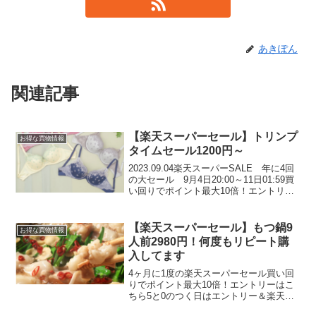
あきぽん
関連記事
【楽天スーパーセール】トリンプ
お得な買物情報
タイムセール1200円～
2023.09.04楽天スーパーSALE 年に4回
の大セール 9月4日20:00～11日01:59買
い回りでポイント最大10倍！エントリー
はこちらトリンプのスーパーSALE タイ
ムセール中！期間限定セールの一例👇ナ
チュラルスリムブラ シグネ...
【楽天スーパーセール】もつ鍋9
お得な買物情報
人前2980円！何度もリピート購
入してます
4ヶ月に1度の楽天スーパーセール買い回
りでポイント最大10倍！エントリーはこ
ちら5と0のつく日はエントリー＆楽天カ
ード利用ででポイント5倍台風が去った