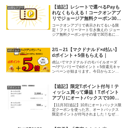
後、風が涼しくなってきたら鍋が恋しく
なりました。こちらのもつ鍋9人前メガ盛
【追記】レシートで選べるPayも
お得なアプリ
り、小ぶりの国産...
れなくもらえる！コークオンアプ
リでジョージア無料クーポン30万
名に当たる
コークオンアプリで表示されてるいる限
定！ファミリーマート引き換えの ジョー
ジア無料クーポンがその場で30万名に当
たります。１2月15日まで当たるまで、毎
日１回抽選に参加できますスタートダッ
シュはハズレました。追記ジョージア当
2/1～21【マクドナルド×d払い】
dポイント
たった人はレシー...
dポイント＋5倍もらえる｜
d払いでマクドナルドのモバイルオーダ
ー/デリバリーでdポイント＋5倍還元キャ
ンペーンが始まります。今日からエント
リーできます。キャンペーン期間2023年2
月1日（水）午前0：00～2023年2月21日
（火）午後11：59税込み200円ごとに...
【追記】限定Tポイント付与！テ
Tポイント
ィッシュ買って爆益！Tポイント
アプリにオートバックスで1000
円以上購入で100～2000ポイント
【11月3日追記】10月にオートバックス限
もらえるクーポン
定クーポンを使った方、オートバックス
限定ポイントが付与されました！なぜか
追加で500ポイントもついていたので、合
計2500ポイント分お買物してきました
よ。今回は旦那さんのリクエストで虫取