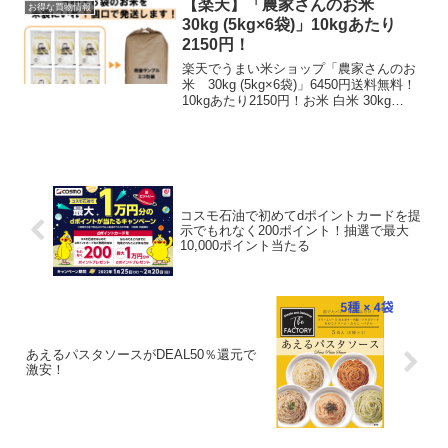
【楽天】「農家さんのお米
お得な買物情報
りクリーナー...
30kg (5kg×6袋)」10kgあたり
2150円！
楽天でうまい米ショップ「農家さんのお
米 30kg (5kg×6袋)」6450円送料無料！
10kgあたり2150円！お米 白米 30kg
(5kg×6袋) 農家直送 安い 訳あり送料無料
安いお米をお探しの方へ。国産100%のブ
レンド米30kg...
コスモ石油で初めてdポイントカードを提
示でもれなく200ポイント！抽選で最大
10,000ポイント当たる
あえるパスタソースがDEAL50％還元で
激安！