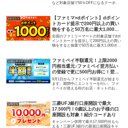
など対象店舗で50％OFFになるクーポン
が配信中です。（上限1,200円割引／1回
のみ）対象店舗はローソン、ビオセボ
ン、マックスバリュ、成城石井、東武ス
【ファミマ×dポイント】dポイン
dポイント
ト...
トカード提示で200円以上の買い
物をすると50万名に最大1,000ポ
イントが当たる
全国のファミリーマートの対象店舗でdポ
イントカードを提示して200円以上の買い
物をすると抽選で50万名に最大1,000ポイ
ントが当たります。さらにdポイントを使
うだけで当選確率が5倍にアップします。
1等：1,000ポイント ・・・1,00...
ファミペイ半額還元！上限2000
お得なテイクアウト
円相当還元♪ファミペイ翌月払い
の登録で更に500円お得に！翌月
払いしなくても対象
9月1日からファミペイ半額還元が始まり
ます。期間中にエントリーを行い、ファ
ミペイが使える街のお店・ネットのお店
でファミぺイ払いすると、ファミぺイ決
済金額合計の半額相当を期間限定ファミ
ペイボーナスがもれなくもらえます。フ
三菱UFJ銀行口座開設で最大
お役立ち
ァミマを除く街のお店、...
17,500円！0歳以上のお子様の口
座開設も対象！紹介コードあり
キャンペーン併用で最大17,500円分もら
える！三菱UFJ銀行の新規口座開設キャ