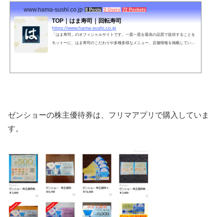
www.hama-sushi.co.jp
8 Posts
3 Users
72 Pockets
TOP｜はま寿司｜回転寿司
https://www.hama-sushi.co.jp
「はま寿司」のオフィシャルサイトです。一皿一皿を最高の品質で提供することを
モットーに、はま寿司のこだわりや多種多様なメニュー、店舗情報を掲載していま
す。新鮮で美味しいお寿司はぜひはま寿司で！
ゼンショーの株主優待券は、フリマアプリで購入していま
す。