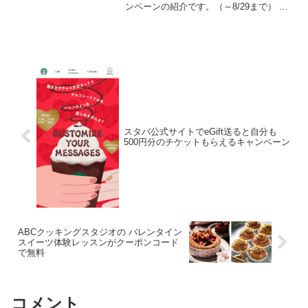
ンペーンの紹介です。（～8/29まで） 達
成条件【2025年8月29日（金）までに完
了】で1万円もらえる1．ポイントインカ
ム経由でスマート口座開設アプリをダウ
ン...
スタバ公式サイトでeGift送ると自分も
500円分のチケットもらえるキャンペーン
ABCクッキングスタジオの バレンタイン
スイーツ体験レッスンがクーポンコード
で無料
コメント