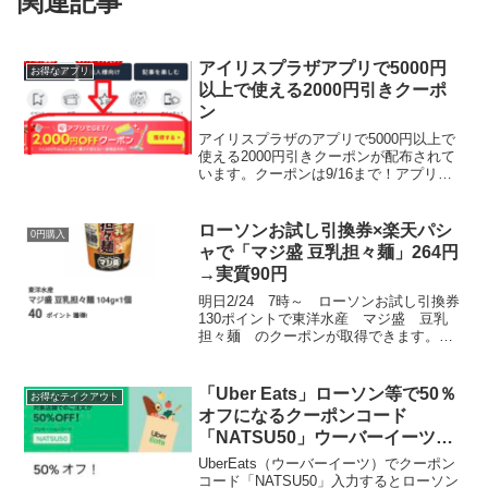
関連記事
アイリスプラザアプリで5000円
お得なアプリ
以上で使える2000円引きクーポ
ン
アイリスプラザのアプリで5000円以上で
使える2000円引きクーポンが配布されて
います。クーポンは9/16まで！アプリ再
インストールでも受け取りできました！
購入したのはこちら↓富士山の天然水 2L
ラベルレス 5本＋1本無料キャンペーン
ローソンお試し引換券×楽天パシ
0円購入
【4...
ャで「マジ盛 豆乳担々麺」264円
→実質90円
明日2/24 7時～ ローソンお試し引換券
130ポイントで東洋水産 マジ盛 豆乳
担々麺 のクーポンが取得できます。楽
天パシャの今日のトクダネに40ポイント
で出ています。気になる方は、購入前に
楽天Pashaのトクダネをゲットしておき
「Uber Eats」ローソン等で50％
お得なテイクアウト
ましょう。...
オフになるクーポンコード
「NATSU50」ウーバーイーツ招
待クーポンコードで初回1800円
UberEats（ウーバーイーツ）でクーポン
割引
コード「NATSU50」入力するとローソン