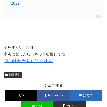
2022
金魚すくいバトル
参考になったらぽちっと応援してね
TikTokLite 金魚すくいバトル
懸賞情報
シェアする
X
Facebook
はてブ
LINE
コピー