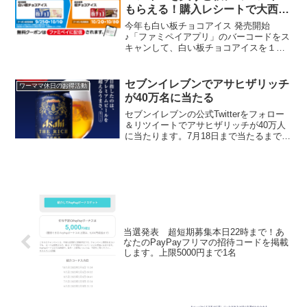
もらえる！購入レシートで大西流
星オリジナルQUOカードが抽選
今年も白い板チョコアイス 発売開始
で当たる♪
♪「ファミペイアプリ」のバーコードをス
キャンして、白い板チョコアイスを１個
買うごとに、板チョコアイス１個無料ク
ーポンがもらえます。対象期間（無料ク
ーポン配信期間）2024年9月25日（水）
セブンイレブンでアサヒザリッチ
ワーママ休日のお得活動
0:00～10月1...
が40万名に当たる
セブンイレブンの公式Twitterをフォロー
＆リツイートでアサヒザリッチが40万人
に当たります。7月18日まで当たるまで毎
日応募！セブンなのでレシートdeポンタ
絡めますよ。／本日７月１１日は #セブ
ンイレブンの日📯お客様へ日頃の感謝を
込めて...
当選発表 超短期募集本日22時まで！あ
なたのPayPayフリマの招待コードを掲載
します。上限5000円まで1名