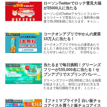
ローソンTwitterでロッテ雪見大福
ローソン
が35000人に当たる
ローソン公式Twitterアカウントフォロー
＆リツイートで雪見だいふく無料券が抽
選で35,000名様に当たります。キャンペ
ーン期間2021年12月7日(火)10:00〜2021
年12月11日(土)23:59当たるまで毎日挑戦
♪#ローソン か...
コークオンアプリでやかんの麦茶
お得なアプリ
10万人に当たる！
コークオンアプリでやかんの麦茶あたり
ました！表示されている方限定ですが当
たりやすいみたいです。 0:10今なら、
新規ダウンロードでボーナススタンプ3個
プレゼント中です！おトクだから今すぐ
ダウンロードしてみて！#CokeON期限：
当たるまで毎日挑戦！グリーンズ
お得なアプリ
2023/1...
フリーが155,000名に当たる！セ
ブンアプリでスプリングバレー豊
潤、一番搾り無料クーポン当たる
グリーンズフリー155,000名に当たる抽選
かも
が始まりました。初日にはずれた方も当
たるまで毎日挑戦できます。ミニストッ
プまたはセブンイレブンで引換えできま
す。応募期間2022年7月26日(火) 11:00 ～
8月1日(月) 23:59まで引...
【ファミマプライチ】白い板チョ
お得な買物情報
コアイスを買うと板チョコアイス