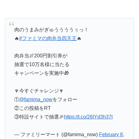
肉のうまみがぎゅううううぅっ！
🔥
#ファミマの肉弁当四天王
🔥
肉弁当🍖200円割引券が
抽選で10万名様に当たる
キャンペーンを実施中🎁
🔽今すぐチャレンジ🔽
①
@famima_now
をフォロー
②この投稿をRT
③特設サイトで抽選🎉
https://t.co/26IYd3h37t
— ファミリーマート (@famima_now)
February 8,