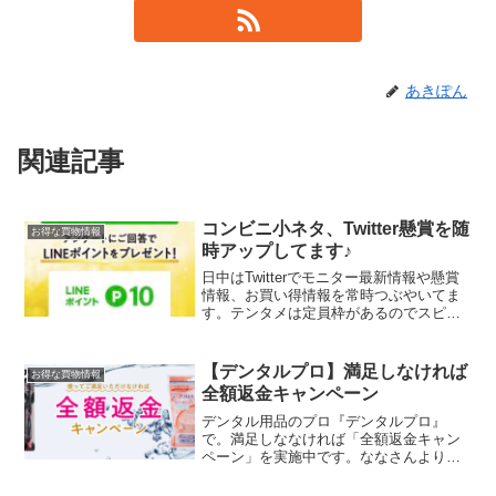
あきぽん
関連記事
コンビニ小ネタ、Twitter懸賞を随
お得な買物情報
時アップしてます♪
日中はTwitterでモニター最新情報や懸賞
情報、お買い得情報を常時つぶやいてま
す。テンタメは定員枠があるのでスピー
ド勝負。お友達からの情報のおかげで参
加できてます。良かったらフォローして
みてください。Yahoo!マップ（ヤフーマ
【デンタルプロ】満足しなければ
お得な買物情報
ップ）の口...
全額返金キャンペーン
デンタル用品のプロ『デンタルプロ』
で。満足しななければ「全額返金キャン
ペーン」を実施中です。ななさんより教
えてもらいました★対象商品はこちら
▼・デンタルプロ ブラックダイヤクリ