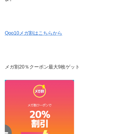
Qoo10メガ割はこちらから
メガ割20％クーポン
最大9枚ゲット