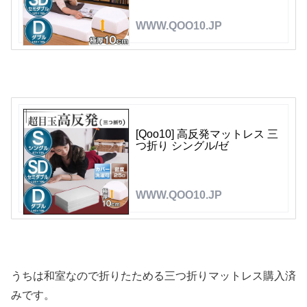
WWW.QOO10.JP
[Qoo10] 高反発マットレス 三
つ折り シングル/ゼ
WWW.QOO10.JP
うちは和室なので折りたためる三つ折りマットレス購入済
みです。