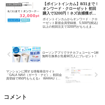
在はどちらも募集終了しています。拡散
【ポイントインカム】8/31まで！
お得な買物情報
禁止案件なので商...
オンワード・クローゼット 初回
購入で3200円！ネズ吉捕獲ボー
ナスも！
ポイントインカムからオンワード・クロ
ーゼット新規会員登録後、5,500円(税込)
以上の初回注文で3200円がもらえま
す。 ただいまセールで最大80%OFF！
5500円以上で1100円引きクーポンコード
あります。wexi0233値引き後550...
ローソンアプリでマチカフェコーヒー1杯
無料引換券が先着90万人にプレゼント！
マンションに関する情報発信サイト
「GALA NAVI（ガーラ・ナビ）」初回会
員登録で950円もらえる♪ WARAU（ワ
ラウ）
コメント