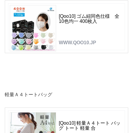
[Qoo10] ゴム紐同色仕様 全
10色均一 400枚入
WWW.QOO10.JP
軽量Ａ４トートバッグ
[Qoo10] 軽量Ａ４トート バッ
グ トート 軽量 合