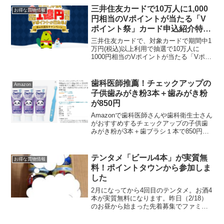
アやわらかめ・ふつう・デンタルプロ
三井住友カードで10万人に1,000
お得な買物情報
やさしいテープフロス応募方法...
円相当のVポイントが当たる「V
ポイント祭」カード申込紹介特典
で2000ポイントプレゼント！
三井住友カードで、対象カードで期間中1
万円(税込)以上利用で抽選で10万人に
1000円相当のVポイントが当たる「Vポイ
ント祭」冬の大還元キャンペーンが始ま
りました。2022年2月28日までに利用金
額合計1万円を1口として抽選、10万人に
歯科医師推薦！チェックアップの
Amazon
1,...
子供歯みがき粉3本＋歯みがき粉
が850円
Amazonで歯科医師さんや歯科衛生士さん
がおすすめするチェックアップの子供歯
みがき粉が3本＋歯ブラシ１本で850円歯
科医では1本650円くらいで売っています
ね。ぶどう味でお子さんが好きな味。ラ
イオン チェックアップ こども 500ppm ...
テンタメ「ビール4本」が実質無
お得な買物情報
料！ポイントタウンから参加しま
した
2月になってから4回目のテンタメ。お酒4
本が実質無料になります。昨日（2/18）
のお昼から始まった先着募集でファミマ
のほうは参加できなかったけど、セブン
枠はとれたので、購入してきました。現