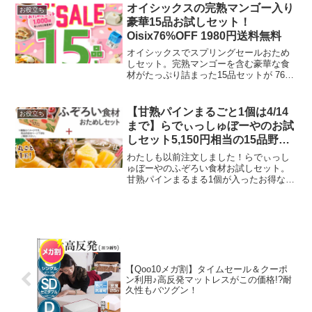
リのフッターにある「＋投稿」ボタンを
オイシックスの完熟マンゴー入り
お役立ち
押...
豪華15品お試しセット！
Oisix76%OFF 1980円送料無料
オイシックスでスプリングセールおため
しセット。完熟マンゴーを含む豪華な食
材がたっぷり詰まった15品セットが 76%
オフの1,980円(税込) 。通常価格は8,300
円(税込)相当ですが、この特別な価格で購
入できるのは今だけです。スプリング
【甘熟パインまるごと1個は4/14
お役立ち
セ...
まで】らでぃっしゅぼーやのお試
しセット5,150円相当の15品野菜
+甘熟パイン入り1980円送料無
わたしも以前注文しました！らでぃっし
料！
ゅぼーやのふぞろい食材お試しセット。
甘熟パインまるまる1個が入ったお得なセ
ットは4/14（月）朝8時まで！ らでぃっ
しゅぼーやのおためしセットはこちら通
常5,150円相当の15品野菜＋旬の果物が入
って、1...
【Qoo10メガ割】タイムセール＆クーポ
ン利用♪高反発マットレスがこの価格!?耐
久性もバツグン！