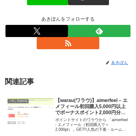
あきぽんをフォローする
あきぽん
関連記事
【warau(ワラウ)】aimerfeel – エ
お得な買物情報
メフィール初回購入5,000円以上
でボーナスポイント2,000円分プ
レゼント
ポイントサイトのワラウから 「aimerfeel
- エメフィール（初回購入で＋
2,000pt）」GET!!人気の下着・ルームウ
ェアブランド「aimerfeel(エメフィール)」