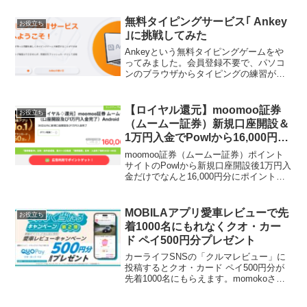
で期間中に新規会員登録＋税込5,000円以
上の商品購入で、ボー...
無料タイピングサービス｢ Ankey
お役立ち
｣に挑戦してみた
Ankeyという無料タイピングゲームをや
ってみました。会員登録不要で、パソコ
ンのブラウザからタイピングの練習がで
きます。まずは腕試しということでチャ
ンレジ。パソコン歴20年、手元を見なく
てもブラインドタッチはお手のも
【ロイヤル還元】moomoo証券
お役立ち
の！・・・のはず。まずは...
（ムームー証券）新規口座開設＆
1万円入金でPowlから16,000円で
ました！！
moomoo証券（ムームー証券）ポイント
サイトのPowlから新規口座開設後1万円入
金だけでなんと16,000円分にポイントア
ップしています！まだやってない人、こ
こが過去最高じゃないですか？？【iOS】
moomoo証券 ムームー証券【Andr...
MOBILAアプリ愛車レビューで先
お役立ち
着1000名にもれなくクオ・カー
ド ペイ500円分プレゼント
カーライフSNSの「クルマレビュー」に
投稿するとクオ・カード ペイ500円分が
先着1000名にもらえます。momokoさん
からの情報です★※アプリからの応募が
対象※応募は1名様1回まで MOBILAアプ