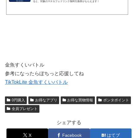
ると、対象のマチカフェドリンク無料引換券がもらえます！
金魚すくいバトル
参考になったらぽちっと応援してね
TikTokLite 金魚すくいバトル
0円購入
お得なアプリ
お得な買物情報
ポンタポイント
全員プレゼント
シェアする
X
Facebook
はてブ