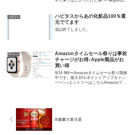
早く来てほしかったけど😅 — akipon229
(@akipon229) June 28, 2022【6/28追記】
ECナビ経由でカラダノートウォーター申
し込まれた...
ハピタスからあの化粧品100％還
お役立ち
元でてます
追記終了しました。
Amazonタイムセール祭りは事前
Amazon
チャージがお得♪Apple製品がお
買い得
9/24 9時〜Amazonタイムセール祭り開催
中です。最大10％ポイントアップキャン
ペーン♪エントリーはこちらAmazonプラ
イム会員でなくても誰でも配送料無料商
品詳細ページに記載の出荷元が
「Amazon.co.jp」になっていれば注文
金...
本麒麟大量当選