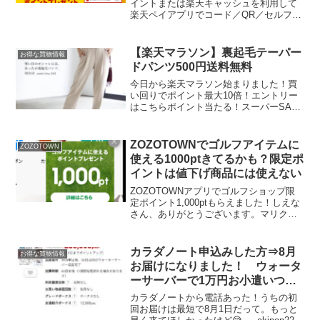
イントまたは楽天キャッシュを利用して
楽天ペイアプリでコード／QR／セルフ払
いをした方に抽選で10,000名様に1,000ポ
イントがもらえます。キャンペーン参加
方法▼1.本キャンペーンにエントリー2.対
【楽天マラソン】裏起毛テーパー
お得な買物情報
象店...
ドパンツ500円送料無料
今日から楽天マラソン始まりました！買
い回りでポイント最大10倍！エントリー
はこちらポイント当たる！スーパーSALE
スロット5と0のつく日はエントリー＆楽
天カード利用ででポイント5倍裏起毛テー
パードパンツ500円送料無料※返品交換不
ZOZOTOWNでゴルフアイテムに
ZOZOTOWN
可※寒い日...
使える1000ptきてるかも？限定ポ
イントは値下げ商品には使えない
ZOZOTOWNアプリでゴルフショップ限
定ポイント1,000ptもらえました！しえな
さん、ありがとうございます。マリクレ
ールの靴下990円が送料のみ330円で買え
ました。たまにはブランドソックスもい
いよね。または、ゴルフポイントではな
カラダノート申込みした方⇒8月
お得な買物情報
い、通...
お届けになりました！ ウォータ
ーサーバーで1万円お小遣いつ
き！お水2本無料！ECナビ
カラダノートから電話あった！うちの初
回お届けは最短で8月1日だって。もっと