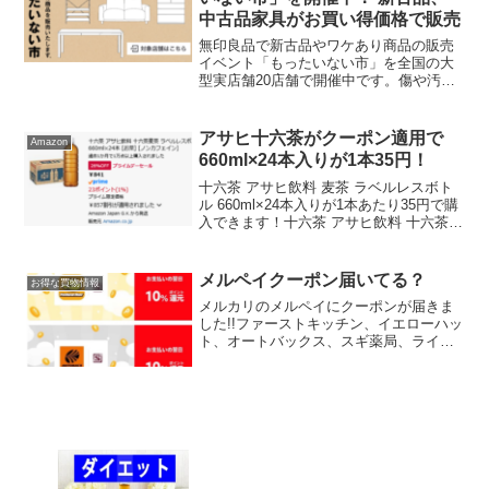
中古品家具がお買い得価格で販売
無印良品で新古品やワケあり商品の販売
イベント「もったいない市」を全国の大
型実店舗20店舗で開催中です。傷や汚れ
等で通常販売できなかった商品や、開封
後返品された商品をお買い得価格で販売
することで資源を有効利用するという企
アサヒ十六茶がクーポン適用で
Amazon
画だそう。新古品は通常...
660ml×24本入りが1本35円！
十六茶 アサヒ飲料 麦茶 ラベルレスボト
ル 660ml×24本入りが1本あたり35円で購
入できます！十六茶 アサヒ飲料 十六茶麦
茶 ラベルレスボトル 660ml×24本アサヒ
飲料 アサヒ 十六茶 ラベルレスボトル
2L×9本アサヒ飲料 アサ...
メルペイクーポン届いてる？
お得な買物情報
メルカリのメルペイにクーポンが届きま
した!!ファーストキッチン、イエローハッ
ト、オートバックス、スギ薬局、ライ
フ、ヤマダ電機、ココカラファイン100ポ
イント還元メルペイのiDやコード決済で
利用できるポイント還元クーポンです。
利用すると翌日ポ...