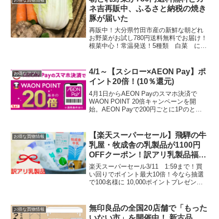
お得な買物情報
ネ吉再販中、ふるさと納税の焼き
豚が届いた
再販中！大分県竹田市産の新鮮な朝どれ
お野菜がお試し780円送料無料でお届け！
根菜中心！常温発送！5種類 白菜 にん
じん 里芋 じゃがいも ごぼう 写真は
イメージですが、ほぼイメージに近いも
のをお送してくれるそうです。おためし♪
4/1～【スシロー×AEON Pay】ポ
お得なアプリ
期間限定 常温...
イント20倍！(10％還元)
4月1日からAEON Payのスマホ決済で
WAON POINT 20倍キャンペーンを開
始。AEON Payで200円ごとに1Pのとこ
ろ→20ポイント付与。（ポイント基本の
20倍）実質10％還元です。AEON Payの
スマホ決済 AEON P...
【楽天スーパーセール】飛騨の牛
お得な買物情報
乳屋・牧成舎の乳製品が1100円
OFFクーポン！訳アリ乳製品福袋
買いました！
楽天スーパーセール3/11 1:59まで！買
い回りでポイント最大10倍！今なら抽選
で100名様に 10,000ポイントプレゼン
ト！エントリーはこちらポイント当た
る！スーパーSALEスロット 5と0のつく
日はエントリー＆楽天カード利用ででポ
無印良品の全国20店舗で「もった
お得な買物情報
イ...
いない市」を開催中！ 新古品、