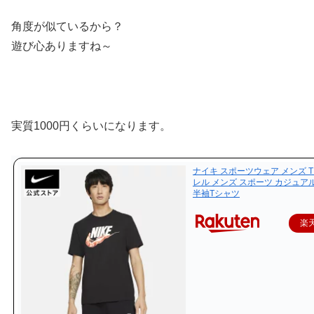
角度が似ているから？
遊び心ありますね～
実質1000円くらいになります。
ナイキ スポーツウェア メンズ 
レル メンズ スポーツ カジュア
半袖Tシャツ
楽