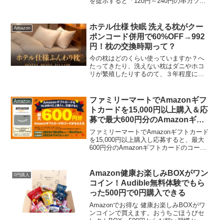
を提示すると「120円～240円の串カツ全
品が110円」または「お会計が11%オフ」
になります。本の値段は“串"をイメージし
て、1,111円(税込)!! 1,...
ホテル仕様 快眠 洗える枕がクー
Amazon
ポンコード併用で60%OFF→992
円！枕の交換時期って？
今の枕はどのくらい使っていますか？へ
たってきたり、洗えない枕はダニやホコ
リが繁殖したりするのて、３年程度に一
度替えるのがいいそうです。洗える枕で
清潔な状態を保ち、快適な睡眠をとりま
しょう。快眠枕が60％OFFになる特別コ
ファミリーマートでAmazonギフ
Amazon
ードを提供いただきま...
トカードを15,000円以上購入＆応
募で最大600円分のAmazonギフ
トコードがもらえる！
ファミリーマートでAmazonギフトカード
を15,000円以上購入し応募すると、最大
600円分のAmazonギフトカードのコード
がもらえます。15,000円～29,999円購入
→300円分30,000円～50,000円購入→600
円分 対象...
Amazon健康お楽しみBOXがワン
0円購入
コイン！Audible無料体験でもら
った500円で0円購入できる
Amazonでお得な 健康お楽しみBOXがワ
ンコインで買えます。おうちごほうびセ