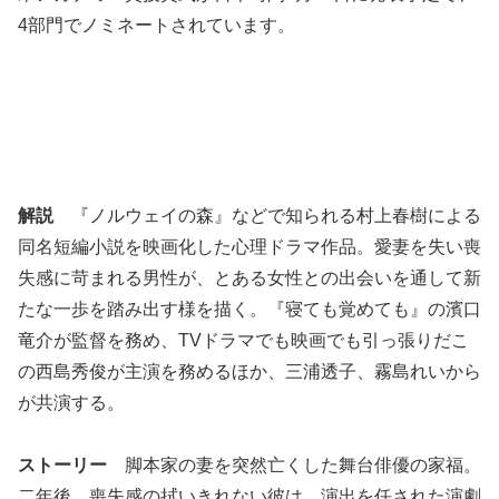
4部門でノミネートされています。
解説
『ノルウェイの森』などで知られる村上春樹による
同名短編小説を映画化した心理ドラマ作品。愛妻を失い喪
失感に苛まれる男性が、とある女性との出会いを通して新
たな一歩を踏み出す様を描く。『寝ても覚めても』の濱口
竜介が監督を務め、TVドラマでも映画でも引っ張りだこ
の西島秀俊が主演を務めるほか、三浦透子、霧島れいから
が共演する。
ストーリー
脚本家の妻を突然亡くした舞台俳優の家福。
二年後、喪失感の拭いきれない彼は、演出を任された演劇