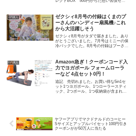
レクトBOX 500円からだ想い習慣セレ
クトBOX 500円 ※売切れ本日まで500
円もらえるAudible無料体験をすると500
円分が自動で割引されるので0...
ゼクシィ8月号の付録はくまのプ
0円購入
ーさんのハンディー扇風機♪これ
から大活躍しそう
ゼクシィ8月号がタダで届きました。あり
がとうございました。7月号はミニーの保
冷バックでした。8月号の付録はプーさん
のハンディー扇風機。単4電池3個必要で
す。娘がかわいいーて言って、すぐに持
っていかれました。Amazonで300円で買
Amazon急ぎ！クーポンコード入
0円購入
えます。...
力でヨガポール フォームローラ
ーなど 4点セット0円！
追記 売切れました。お買い得な5in1セ
ット1つヨガポール、1つローラースティ
ック、2つボール、1つ収納袋が含まれて
います。クーポンコード入力でタダポチ
できます。色違いでも適用されました。
クーポンコード RYB7SNKAヨガポール
フォーム...
ヤフーアプリでマクドナルドのコーヒー
Sサイズとアップルパイセット100円引き
クーポンがが50万人に当たる