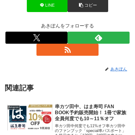
LINE
コピー
あきぽんをフォローする
あきぽん
関連記事
串カツ田中、はま寿司 FAN
Amazon
BOOK予約販売開始！ 1冊で家族
全員何度でも10～11％オフ
串カツ田中何度でも11%オフ串カツ田中
のファンブック「special串パスポート」