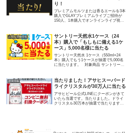
り！
プレミアムモルツまたは香るエールを3本
購入でGLAYプレミアムライブご招待が
150人、1本購入でオンラインライブ視聴
権が5万人に当たります。缶についている
シールを読み取り応募で抽選でライブ会
場へのご招待やオリジナルサイングッズ
サントリー天然水1ケース（24
お得な買物情報
が当たります！...
本）購入で「もしもに備える1ケ
ース」5,000名様に当たる
サントリー天然水 1ケース（550ml×24
本）購入でもう1ケースが抽選で5,000名
に当たります。 対象商品 サントリー天
然水 550ml ラベルレスボトル、6本パッ
クも対象 ※550ml以外の容量（2Lなど）
は対象外となりますのでご...
当たりました！アサヒスーパード
懸賞情報
ライクリスタルが30万人に当たる
アサヒビール公式LINEにクーポンがきて
いたら当選です。当たりました。ドライ
クリスタル30万本が抽選で当たります。
後日抽選応募締切 2025年5/12(月)当選者
に5月下旬に公式LINEより通知が届きま
す。