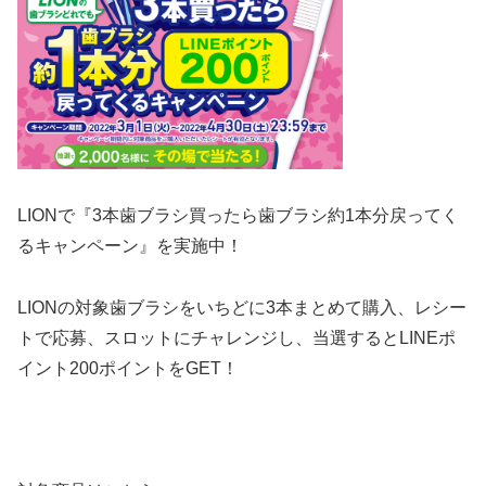
LIONで『
3本
歯ブラシ買ったら歯ブラシ約1本分戻ってく
るキャンペーン』を実施中！
LION
の対象歯ブラシをいちどに
3本
まとめて購入、レシー
トで応募、スロットにチャレンジし、
当選すると
LINEポ
イント
200ポイントをGET！