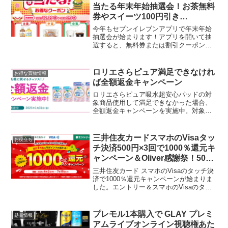
当たる年末年始抽選会！お茶無料
券やスイーツ100円引き
（12/29~1/3）
今年もセブンイレブンアプリで年末年始
抽選会が始まります！アプリを開いて抽
選すると、無料券または割引クーポンが
もらえます。大吉 セブンプレミアムお
茶 1本中吉 対象スイーツ100円引きクー
ポン小吉 セブンカフェ10円引きクーポ
ロリエさらピュア満足できなけれ
お得な買物情報
ン たとえばスイ...
ば全額返金キャンペーン
ロリエさらピュア吸水超安心パッドの対
象商品使用して満足できなかった場合、
全額返金キャンペーンを実施中。対象商
品はこちら▼さらピュア吸水 超安心パッ
ド各種・ロリエさらピュア吸水超安心パ
ッド50cc18枚入・ロリエさらピュア吸水
三井住友カードスマホのVisaタッ
お役立ち
超安心パッド80...
チ決済500円×3回で1000％還元キ
ャンペーン＆Oliver感謝祭！5000
円以上利用でもれなく100ポイン
三井住友カード スマホのVisaのタッチ決
ト
済で1000％還元キャンペーンが始まりま
した。エントリー＆スマホのVisaのタッ
チ決済で1回につき500円(税込)以上を3回
利用するだけで、抽選で200名に合計利用
額の1000％相当還元！はずれても...
プレモル1本購入で GLAY プレミ
懸賞情報
アムライブオンライン視聴権あた