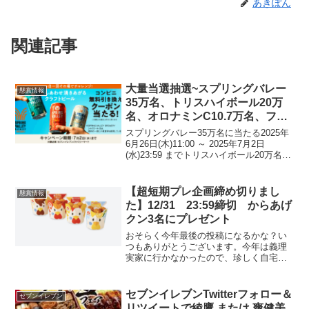
あきぽん
関連記事
大量当選抽選~スプリングバレー
懸賞情報
35万名、トリスハイボール20万
名、オロナミンC10.7万名、ファ
ミマジャスミンティー 1万名、ロ
スプリングバレー35万名に当たる2025年
ーソンのむヨーグルト毎日1万名
6月26日(木)11:00 ～ 2025年7月2日
(水)23:59 までトリスハイボール20万名に
当たる応募期間 2025年6月24日（火）~7
月7日（月）大塚製薬 オロナミンCが
10.7万名に当た...
【超短期プレ企画締め切りまし
懸賞情報
た】12/31 23:59締切 からあげ
クン3名にプレゼント
おそらく今年最後の投稿になるかな？い
つもありがとうございます。今年は義理
実家に行かなかったので、珍しく自宅で
格闘技を観戦( *´艸｀)毎年笑ってはいけな
いを見ている人は何見てるんだろうね。
年末のご挨拶は省略します。いつも遊び
セブンイレブンTwitterフォロー＆
セブンイレブン
に来てくれる読者...
リツイートで綾鷹 または 爽健美