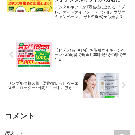
たる！（10/16～）
デジタルギフトが1万名様に当たる 「ブ
レンディスティックコレクションラリー
キャンペーン」 が10/16(水)から始まりま
した。購入した商品のバーコードを読み
込みスタンプを獲得します。応募に必要
なスタンプをためて、希望のコースに応
募します。あ...
【セブン銀行ATM】お取引き＋キャンペ
ーンへの応募で現金1,000円がその場で当
たる
サンプル情報大量当選懸賞いろいろ～エ
スティローダー7日間ミニボトルほか
コメント
匿名
より: