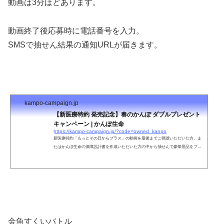
動画は3分ほどあります。
動画
終了後応募時に電話番号を入力。
SMSで抽せん結果の通知URLが届きます。
kampo-campaign.jp
【新医療特約 発売記念】春のかんぽ ダブルプレゼント
キャンペーン | かんぽ生命
https://kampo-campaign.jp/?code=owned_kanpo
新医療特約「もっとその日からプラス」の動画を最後までご視聴いただいた方、ま
たはかんぽ生命の保障設計書を作成いただいた方の中から抽せんで豪華景品をプレ
ゼント
金魚すくいバトル