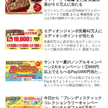
茶が５０万人に当たる
セブンイレブンの公式Twitterでフォロー
リツイートで綾鷹 または 爽健美茶 どち
らか1本の無料クーポンが５０万人に当た
ります！当たるまで毎日応募可能！ 応募
締切は12/26(月）弁当が当たるのかと勘
違いしちゃいました💦#年末弁当フェア
エディオンジャンボ先着42万人に
全員プレゼント
...
エディオンポイントが当たる
先着42万人に必ず当たるエディオンジャ
ンボ エントリーが始まりました。エント
リーで最大10,000ポイント 最低でも100
ポイント1等 10000円分 100名2等
500円分 1万名3等 300円分 10万
名4等 100円分 3099...
サントリー夏のノンアルキャンペ
お得な買物情報
ーン2大キャンペーン！①500円
以上でえらべるPay1000円当たる
②オールフリー1,000円以上で
サントリーのノンアルを飲んでえらべる
USJ プレミアム貸切ナイトが
Payを当てようキャンペーンサントリー
全ノンアルコール商品25種のうち、500円
1,250組2,500名に当たる
（税込）以上購入レシートを1口として応
募。えらべるPay 1,000ポイントが10,000
名に当たります。※ケース商品・6缶...
今日から「ブレンディスティック
懸賞情報
コレクションラリーキャンペー
ン」デジタルギフトが1万名に当