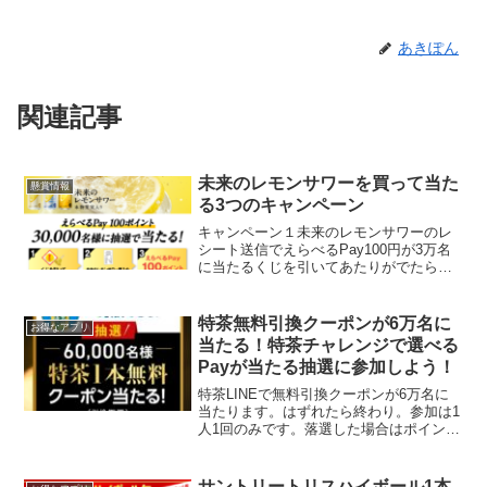
あきぽん
関連記事
未来のレモンサワーを買って当た
懸賞情報
る3つのキャンペーン
キャンペーン１未来のレモンサワーのレ
シート送信でえらべるPay100円が3万名
に当たるくじを引いてあたりがでたら、
アサヒ 「未来のレモンサワー」の購入レ
シートをLINEで送信すると、「えらべる
Pay100円分」がもらえます。1．まずは
特茶無料引換クーポンが6万名に
お得なアプリ
抽選！...
当たる！特茶チャレンジで選べる
Payが当たる抽選に参加しよう！
特茶LINEで無料引換クーポンが6万名に
当たります。はずれたら終わり。参加は1
人1回のみです。落選した場合はポイント
は消費されませんが、当選すると特茶ポ
イント200ptが消化されます。30ポイント
がもらえるクイズが更新されているので
サントリートリスハイボール1本