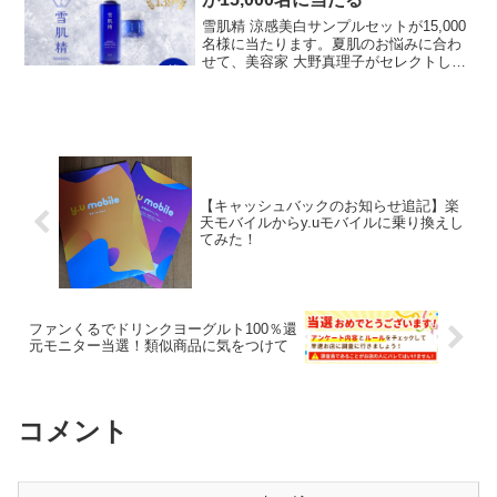
雪肌精 涼感美白サンプルセットが15,000
名様に当たります。夏肌のお悩みに合わ
せて、美容家 大野真理子がセレクトして
くれる！第1回目締切2026年 8月6日
（木）第2回目締切2026年 8月31日（月）
【キャッシュバックのお知らせ追記】楽
天モバイルからy.uモバイルに乗り換えし
てみた！
ファンくるでドリンクヨーグルト100％還
元モニター当選！類似商品に気をつけて
コメント