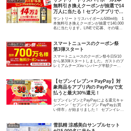
お得なアプリ
もれなく...
無料引き換えクーポンが抽選で14
万人に当たる！セブンアプリでお
酒が当たる抽選も！
サントリー トリスハイボール500ml缶 1
本無料引き換えクーポンが抽選で140,000
名に当たります。LINEで応募、その場で
当選がわかります。セブン‐イレブン、ロ
ーソン、ミニストップで引き換え可能応
募受付期間2023年6月13日（火）1...
スマートニュースのクーポン祭
お得なアプリ
第3弾スタート
スマートニュースのクーポン祭今日5/10
から第3弾スタートしました。ガストのプ
レミアムチーズinハンバーグ半額クーポ
ンが出る確率が高いんですけど(;'∀')無料
クーポンがよかった。。これがラストチ
ャンス…！／#クーポン祭 第3弾 本日開
【セブンイレブン× PayPay】対
お得なアプリ
始！...
象商品をアプリ内の PayPayで支
払うと最大30%還元！
セブンイレブンとPayPayによる還元キャ
ンペーン「セブンイレブン PayPayお買
い得市」が始まりました！ セブンイレブ
ンアプリ内PayPayで支払うと30%還元、
PayPayアプリから支払うと20％の
PayPayポイント還元されます。...
雪肌精 涼感美白サンプルセット
懸賞情報
が15,000名に当たる