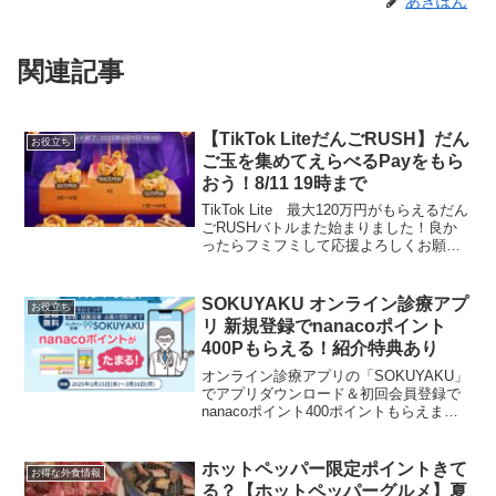
あきぽん
関連記事
【TikTok LiteだんごRUSH】だん
お役立ち
ご玉を集めてえらべるPayをもら
おう！8/11 19時まで
TikTok Lite 最大120万円がもらえるだん
ごRUSHバトルまた始まりました！良か
ったらフミフミして応援よろしくお願い
しますここからクリック 毎日はじめて
の起動で2個もらえます。だんご玉を集め
てポイントGET！報酬額は、1位120万...
SOKUYAKU オンライン診療アプ
お役立ち
リ 新規登録でnanacoポイント
400Pもらえる！紹介特典あり
オンライン診療アプリの「SOKUYAKU」
でアプリダウンロード＆初回会員登録で
nanacoポイント400ポイントもらえま
す。さらに利用で200ポイント！東雲長閑
さんから教えてもらいました！ありがと
うございます。通常プラン初回登録400P
ホットペッパー限定ポイントきて
お得な外食情報
＋オ...
る？【ホットペッパーグルメ】夏