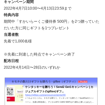
キャンペーン期間
2022年4月7日10:00〜4月13日23:59まで
特典内容
期間中「すかいらーくご優待券 500円」を2つ贈っていた
だいた方に同じギフトを1つプレゼント
当選者数
先着で1,000名様
※先着に到達した時点でキャンペーン終了
配布日程
2022年4月14日〜28日のいずれか
キモチの数だけギフトを贈ろう - giftee（ギフティ）
1 Pocket
ケンタッキーを贈ろう！Send2 Get1キャンペーン | カ
ジュアルギフトのgiftee(ギフ...
https://giftee.com/announcements/56
いつもよりたくさん、キモチを贈ろう。ケンタッキーを贈ろう！Send2Get1キャン
ペーン。先着1,000名様に、デジタルKFC CARD 500円を2つ贈ると贈ったあなたに