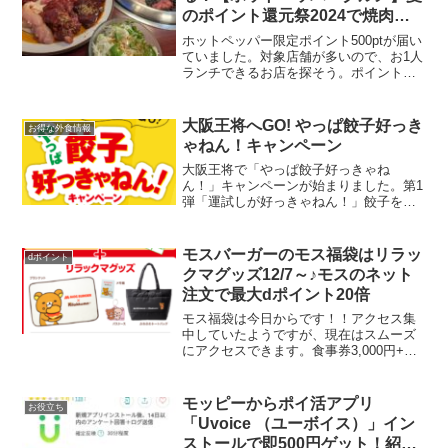
のポイント還元祭2024で焼肉食
べ放題が実質1200円食べてきま
ホットペッパー限定ポイント500ptが届い
した
ていました。対象店舗が多いので、お1人
ランチできるお店を探そう。ポイント確
認はこちら▼【ホットペッパーグルメ】
で春のポイント還元祭2024が始まってい
ます。（～8/31）夏のポイント還元祭
大阪王将へGO! やっぱ餃子好っき
お得な外食情報
2024 ...
ゃねん！キャンペーン
大阪王将で「やっぱ餃子好っきゃね
ん！」キャンペーンが始まりました。第1
弾「運試しが好っきゃねん！」餃子を含
む1,500円以上のレシートで応募ができる
プレゼント企画A賞 JTBトラベルギフト
30,000円 5名様B賞 大阪王将餃子マイス
モスバーガーのモス福袋はリラッ
dポイント
ター...
クマグッズ12/7～♪モスのネット
注文で最大dポイント20倍
モス福袋は今日からです！！アクセス集
中していたようですが、現在はスムーズ
にアクセスできます。食事券3,000円+リ
ラックマグッズで3000円で販売されま
す。リラックマグッズはブランケット、
メモ帳、パスケース、トートバックの4ア
モッピーからポイ活アプリ
お役立ち
イテム。※「お...
「Uvoice （ユーボイス）」イン
ストールで即500円ゲット！紹介