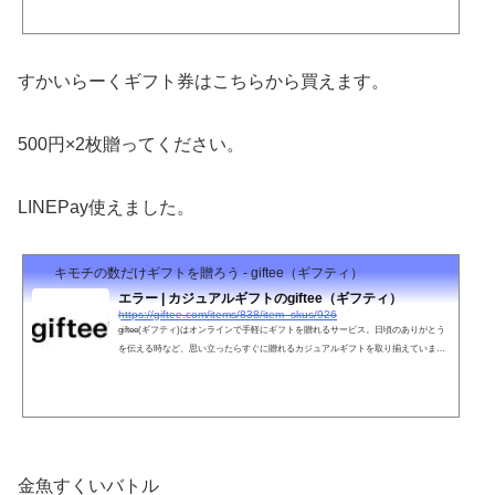
もgifteeから1つプレゼントするキャンペーンを実施いたします。キャンペーン参加
方法その1：ギフトカードを作成まずは、対象商品を選んで、「ギフトを贈る」ボタ
ンをタップしてください。おくりたい相手へのカードデザインを選び、メッセージ
を入力します。その2：決済その1で作成したギフトカードの内容に間違いがないか
すかいらーくギフト券はこちらから買えます。
ご確認の上、決済します。その3：相手におくる決済が完了...
500円×2枚贈ってください。
LINEPay使えました。
キモチの数だけギフトを贈ろう - giftee（ギフティ）
エラー | カジュアルギフトのgiftee（ギフティ）
https://giftee.com/items/838/item_skus/926
giftee(ギフティ)はオンラインで手軽にギフトを贈れるサービス。日頃のありがとう
を伝える時など、思い立ったらすぐに贈れるカジュアルギフトを取り揃えていま
す。メールやLINEなどのSNSで贈れるので、住所を知らない相手にも便利です。
金魚すくいバトル