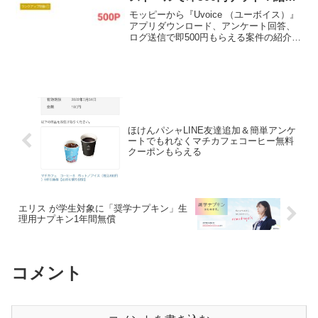
コードあり
モッピーから『Uvoice （ユーボイス）』
アプリダウンロード、アンケート回答、
ログ送信で即500円もらえる案件の紹介で
す。現在はandroidのみ。【獲得条件】新
規アプリインストール後、14日以内のア
ンケート回答＋データ提供登録を
「ON」...
ほけんパシャLINE友達追加＆簡単アンケ
ートでもれなくマチカフェコーヒー無料
クーポンもらえる
エリス が学生対象に「奨学ナプキン」生
理用ナプキン1年間無償
コメント