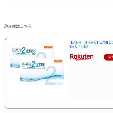
2weekはこちら
【訳あり・旧モデル】WAVE 2ウ
6枚入り × 2箱
楽