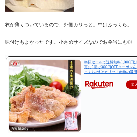
衣が薄くついているので、外側カリっと。中はふっくら。
味付けもよかったです。小さめサイズなのでお弁当にも◎
半額セールで送料無料1,000円
更に2個で300円OFFクーポン
っくら♪外はカリッ！赤魚の竜田揚
楽