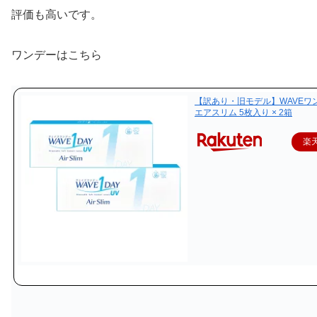
評価も高いです。
ワンデーはこちら
【訳あり・旧モデル】WAVEワン
エアスリム 5枚入り × 2箱
楽