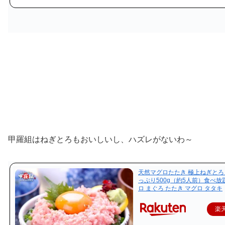
甲羅組はねぎとろもおいしいし、ハズレがないわ～
天然マグロたたき 極上ねぎとろ
っぷり500g（約5人前）食べ放
ロ まぐろ たたき マグロ タタキ
楽