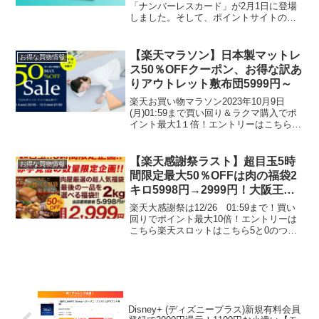
元
「ナンバーレスカード」が2月1日に登場
しました。そして、ポイントサイトのラ
イフメディア経由で新規発行申し込みす
ると10,000円相当のポイントがもらえま
す。ライフメディア登録は最後に紹介。
【楽天マラソン】日本製マットレ
お得な買物情報
※ECナビは800...
ス50％OFFクーポン、お得な訳あ
りアウトレット敷布団5999円～
楽天お買い物マラソン2023年10月9日
(月)01:59まで買い回り＆ラクマ購入でポ
イント最大1１倍！エントリーはこちら楽
天スロットはこちら【対象商品限定】日
本製マットレス50%OFFクーポン
50％OFFクーポン取得はこちら一つ一つ
【楽天感謝祭ラスト】超目玉5時
お得な買物情報
手作り ...
間限定最大50％OFFは肉の福袋2
キロ5998円→2999円！大阪王
将、長崎ちゃんぽんも半額
楽天大感謝祭は12/26 01:59まで！買い
回りでポイント最大10倍！エントリーは
こちら楽天スロットはこちら5と0のつく
日はエントリー＆楽天カード利用ででポ
イント5倍今年最後の楽天大感謝祭は
12/26 01:59まで！ラスト5時間お得な
商...
Disney+ (ディズニープラス)新規有料会員