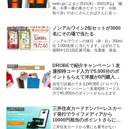
ト還元
tenki.jpによると25日(水)・26日(木)は「極
寒」今季一番の寒さだそうです。今朝、
知り合いのおじさんとおばさんに会った
とき、発熱ベストを着ていて、これ着て
ると本当に温かいから買ったらいいよと
教えてもらいました。電熱ジャケットを
ノンアルワイン2缶セットが3000
お得な買物情報
着て...
名にその場で当たる
ノンアルでワインの休日（赤・白）350ml
缶 3,000名様 に当たります。はずれても
期間中1日1回応募可能。当選後、発送先
を登録。賞品の発送は、キャンペーン終
了日から約2週間後を予定。応募受付期間
2024年1月16日（火） 9:00～20...
DROBEで紹介キャンペーン！友
0円購入
達招待コード入力で5,000分のポ
イントもらえて洋服が0円購入で
きる
自宅で試着ができるDROBE (ドローブ)
の紹介キャンペーン！友達招待コード入
力で¥5,000分のポイントがもらえます！
→3000ポイントに変更になりました。
（11/17 15:00）まずはLINEアカウント
友達追加で会員登録をします。自...
三井住友カードナンバーレスカー
お得なアプリ
ド発行でライフメディアから
10000円相当のポイントさらにカ
ード会社のキャンペーンで20％還
三井住友カードから裏にも番号がない