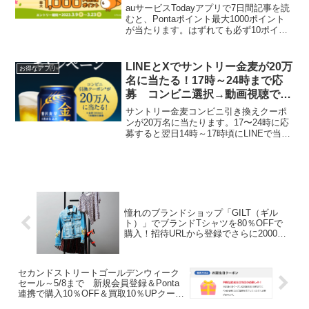
auサービスTodayアプリで7日間記事を読
むと、Pontaポイント最大1000ポイント
が当たります。はずれても必ず10ポイン
トはもらえます。メルさんから教えても
らいました★Todayアプリは、グノシーや
スマートニュースのようなまとめサイ
LINEとXでサントリー金麦が20万
お得なアプリ
ト...
名に当たる！17時～24時まで応
募 コンビニ選択→動画視聴で応
募完了できてる？
サントリー金麦コンビニ引き換えクーポ
ンが20万名に当たります。17〜24時に応
募すると翌日14時～17時頃にLINEで当落
結果が届きます。応募時間が限定されて
いるのは今回初めてですね。アンケート
に回答して終了。ではないですよ。この
後、コンビ...
憧れのブランドショップ「GILT（ギル
ト）」でブランドTシャツを80％OFFで
購入！招待URLから登録でさらに2000円
引き
セカンドストリートゴールデンウィーク
セール～5/8まで 新規会員登録＆Ponta
連携で購入10％OFF＆買取10％UPクーポ
ン、誕生日クーポンもらえる