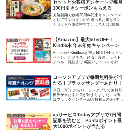
セットとお客様アンケートで毎月
100円引きクーポンもらえる
丸亀製麺で創業20周年記念キャンペーン
としてワンコインから選べるお得なラン
チセットを販売中です。うどんは3種類。
「かけうどん」「玉子あんかけうどん」
「肉うどん」サイドメニューとして「天
ぷら・おむすび・いなり」から好きな商
【Amazon】最大50％OFF！
0円購入
品を2つ選べます。毎...
Kindle本 年末年始キャンペーン
AmazonのKindle本が最大50％OFFキャン
ペーン。ビジネス、経済、漫画、ライト
ノベル、雑誌まで 幅広いジャンルが対象
です！ 期間：2022年12月23日(金) ～2023
年1月5日(木) 23時59分【最大50％OFF】
Kindl...
ローソンアプリで毎週無料券が当
お得なアプリ
たる！ブラックサンダーあたり！
今日（3/5）からローソンアプリで無料引
換券が当たる抽選が始まりました。今週
はブラックサンダー50万枚初日の0時すぎ
にあたり！翌日0時当たり説もあるようで
すが、今日は波にのれました。試してみ
てね。
auサービスTodayアプリで7日間
お得なアプリ
記事を読むと、Pontaポイント最
大1000ポイントが当たる