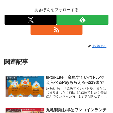
あきぽんをフォローする
あきぽん
関連記事
tiktokLite 金魚すくいバトルで
お役立ち
えらべるPayもらえる~2/19まで
tikitok lite 「金魚すくいバトル」または
じまりました！前回は421位でした！毎日
踏んでくださった方、1度でも踏んでくだ
さった方ありがとうございます。ボーダ
ーが上がって終了間際は一時期500位まで
落ちました。ほんと皆さんありがとう...
丸亀製麺お得なワンコインランチ
お得なアプリ