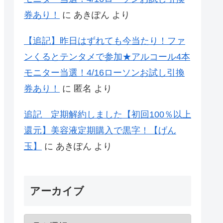
券あり！
に
あきぽん
より
【追記】昨日はずれても今当たり！ファ
ンくるとテンタメで参加★アルコール4本
モニター当選！4/16ローソンお試し引換
券あり！
に
匿名
より
追記 定期解約しました【初回100％以上
還元】美容液定期購入で黒字！【げん
玉】
に
あきぽん
より
アーカイブ