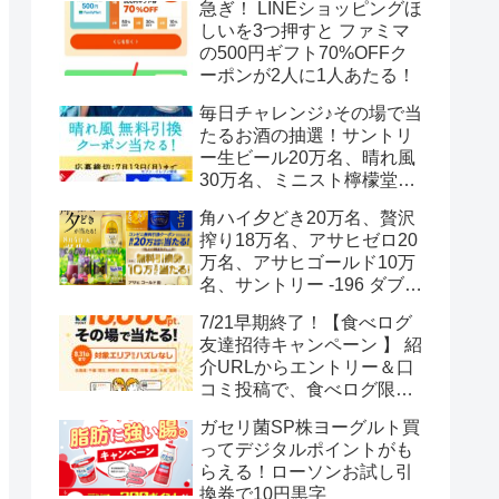
急ぎ！ LINEショッピングほ
しいを3つ押すと ファミマ
の500円ギフト70%OFFク
ーポンが2人に1人あたる！
毎日チャレンジ♪その場で当
たるお酒の抽選！サントリ
ー生ビール20万名、晴れ風
30万名、ミニスト檸檬堂2
万名、ブラックニッカハイ
角ハイ夕どき20万名、贅沢
ボール12.3万名
搾り18万名、アサヒゼロ20
万名、アサヒゴールド10万
名、サントリー -196 ダブル
レモン70万名様(35万組)
7/21早期終了！【食べログ
友達招待キャンペーン 】 紹
介URLからエントリー＆口
コミ投稿で、食べログ限定
Vポイント最大12000ポイン
ガセリ菌SP株ヨーグルト買
トがもらえる
ってデジタルポイントがも
らえる！ローソンお試し引
換券で10円黒字