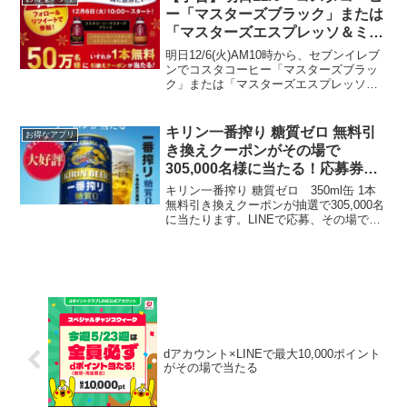
ー「マスターズブラック」または
「マスターズエスプレッソ＆ミル
ク」が50万人に当たる！
明日12/6(火)AM10時から、セブンイレブ
ンでコスタコーヒー「マスターズブラッ
ク」または「マスターズエスプレッソ＆
ミルク」のいずれか1本無料クーポンが当
たるキャンペーンがスタートします♪ 当
選者は５０万人とのことなのでほぼ全プ
キリン一番搾り 糖質ゼロ 無料引
お得なアプリ
レでしょう...
き換えクーポンがその場で
305,000名様に当たる！応募券あ
り セブンアプリでPSB、サント
キリン一番搾り 糖質ゼロ 350ml缶 1本
リー生ビールが抽選で当たる
無料引き換えクーポンが抽選で305,000名
に当たります。LINEで応募、その場で当
選がわかります。応募期間：2023年10月
10日（火）11時00分から10月16日（月）
23時59分までセブン-...
dアカウント×LINEで最大10,000ポイント
がその場で当たる