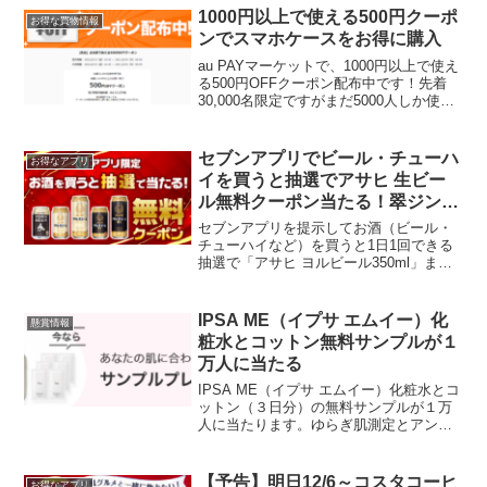
き換え期...
1000円以上で使える500円クーポ
お得な買物情報
ンでスマホケースをお得に購入
au PAYマーケットで、1000円以上で使え
る500円OFFクーポン配布中です！先着
30,000名限定ですがまだ5000人しか使っ
てないので間に合います！ 2/19 21:00
現在500円OFFクーポンはこちら楽天モバ
イルのSIMだけ余っ...
セブンアプリでビール・チューハ
お得なアプリ
イを買うと抽選でアサヒ 生ビー
ル無料クーポン当たる！翠ジンソ
ーダで抽選
セブンアプリを提示してお酒（ビール・
チューハイなど）を買うと1日1回できる
抽選で「アサヒ ヨルビール350ml」また
は「アサヒ 生ビール/黒生350ml・
500ml」いずれか1本無料クーポンが当た
ります！もらえるのは「アサヒ ヨルビー
IPSA ME（イプサ エムイー）化
懸賞情報
ル35...
粧水とコットン無料サンプルが１
万人に当たる
IPSA ME（イプサ エムイー）化粧水とコ
ットン（３日分）の無料サンプルが１万
人に当たります。ゆらぎ肌測定とアンケ
ートで肌にぴったりの化粧液MEがわかり
ます。応募期間 2023年03月21日
【予告】明日12/6～コスタコーヒ
お得なアプリ