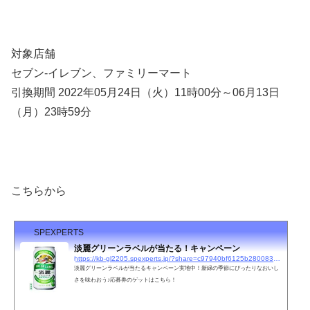
対象店舗
セブン-イレブン、ファミリーマート
引換期間 2022年05月24日（火）11時00分～06月13日
（月）23時59分
こちらから
SPEXPERTS
淡麗グリーンラベルが当たる！キャンペーン
https://kb-gl2205.spexperts.jp/?share=c97940bf6125b280083f96a4e990d719&#038;utm_source=line&#038;utm_medium=social&#038;utm_campaign=share
淡麗グリーンラベルが当たるキャンペーン実地中！新緑の季節にぴったりなおいし
さを味わおう♪応募券のゲットはこちら！