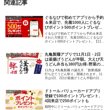
関連記事
ぐるなびで初めてアプリから予約
お得なアプリ
＆来店で、先着1000人にぐるな
びポイント500ポイントプレゼン
ト。
ぐるなびで初めてアプリから予約＆来店
された方限定で、先着1000人にぐるなび
ポイント500ポイントプレゼント。【11月
度】エントリー・予約・来店期間 :2021
年11月8日(月) 10:00 ～ 12月1日(水) 9:59
まずはエントリー。...
丸亀製麺アプリで11月1日・2日
お得なアプリ
は釜揚げうどんが半額。大えび天
うどん弁当も380円お得♪野菜のか
き揚げの消費カロリーがとんでも
11月は #丸亀製麺 の誕生月 「創業感謝
なかった！
打ち立てうどん祭り」開催されます。11
月は1日、2日が釜揚げうどん半額の日で
す。通常並290円→140円、大400円→200
円、特510円→250円で販売されます。11
月2日～大えび天と定番おかず...
ドトール バリューカードアプリ
お得なアプリ
登録で100ポイントプレゼント、
4回来店で250ポイントも
期間中にドトール バリューカードアプリ