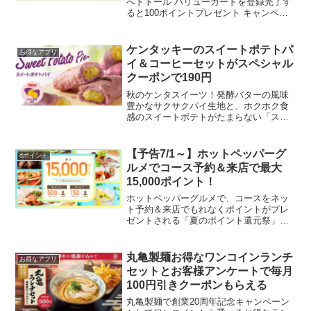
へドトール バリューカードを登録完了す
ると100ポイントプレゼント キャンペー
ン期間 ２０２３年２月６日（月）～２月
１２日（日） 付与予定日 ２０２３年２月
１７日（金）アプリでエントリー！対象
ケンタッキーのスイートポテトパ
お得なアプリ
店舗で４回...
イ＆コーヒーセットがスペシャル
クーポンで190円
秋のケンタスイーツ！発酵バターの風味
豊かなサクサクパイ生地と、ホクホク食
感のスイートポテトがたまらない「スイ
ートポテトパイ」通常230円のところ、10
月13日(水)からKFC公式Twitterアカウント
でリツイートすると、抽選で20万名様
【予告7/1～】ホットペッパーグ
dポイント
に...
ルメでコース予約＆来店で最大
15,000ポイント！
ホットペッパーグルメで、コースをネッ
ト予約＆来店でもれなくポイントがプレ
ゼントされる「夏のポイント還元祭」が7
月1日から始まります。★ディナー 500
ポイント×人数分★ランチ 150ポイント
×人数分ディナーの場合、1回で4人予約し
丸亀製麺お得なワンコインランチ
お得なアプリ
た場合、2...
セットとお客様アンケートで毎月
100円引きクーポンもらえる
丸亀製麺で創業20周年記念キャンペーン