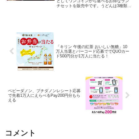
としてワンコインから選べるお得なラン
チセットを販売中です。うどんは3種類。
「かけうどん」「玉子あんかけうどん」
「肉うどん」サイドメニューとして「天
ぷら・おむすび・いなり」から好きな商
品を2つ選べます。毎...
「キリン 午後の紅茶 おいしい無糖」10
万人当選とバーコード応募ででQUOカー
ド500円分が1万人に当たる！
ベビーダノン、プチダノンレシート応募
で先着1万人にえらべるPay200円分もら
える
コメント