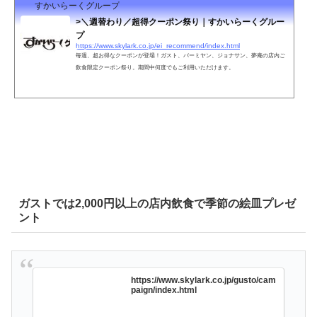
すかいらーくグループ
>＼週替わり／超得クーポン祭り｜すかいらーくグルー
プ
https://www.skylark.co.jp/ei_recommend/index.html
毎週、超お得なクーポンが登場！ガスト、バーミヤン、ジョナサン、夢庵の店内ご
飲食限定クーポン祭り。期間中何度でもご利用いただけます。
ガストでは2,000円以上の店内飲食で季節の絵皿プレゼ
ント
https://www.skylark.co.jp/gusto/cam
paign/index.html