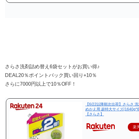
さらさ洗剤詰め替え6袋セットがお買い得♪
DEAL20％ポイントバック買い回り+10％
さらに7000円以上で10％OFF！
【6/22以降順次出荷】さらさ 洗
めかえ用 超特大サイズ(1640g*
【さらさ】
楽