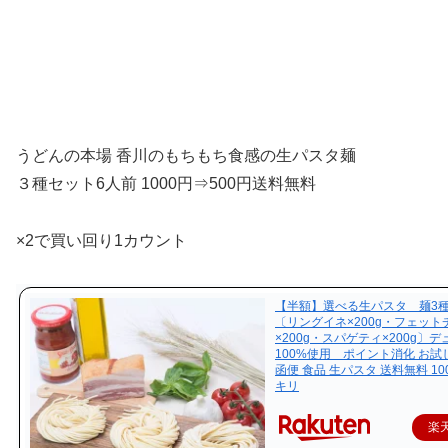
うどんの本場 香川のもちもち食感の生パスタ麺
３種セット6人前 1000円⇒500円送料無料
×2で買い回り1カウント
【半額】選べる生パスタ 麺3
〔リングイネ×200g・フェット
×200g・スパゲティ×200g〕
100%使用 ポイント消化 お試
函便 食品 生パスタ 送料無料 10
キリ
楽