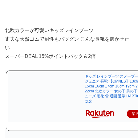
北欧カラーが可愛いキッズレインブーツ
丈夫な天然ゴムで耐性もバツグン こんな長靴を履かせた
い
スーパーDEAL 15%ポイントバック＆2倍
キッズ レインブーツ スノーブー
ジュニア 長靴 【OMNES】13cm
15cm 16cm 17cm 18cm 19cm 
22cm 北欧カラー 女の子 男の
ューズ 雨靴 雪 通園 通学 HAPT
ック
楽