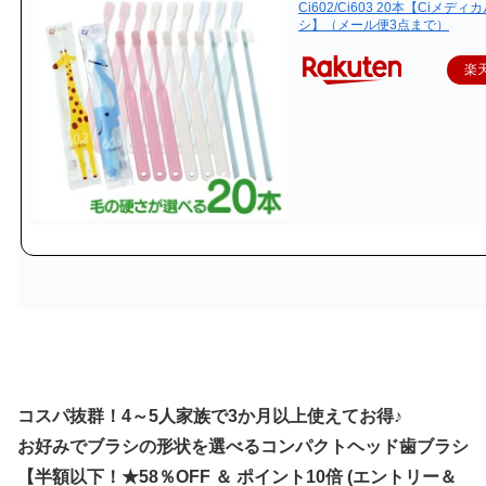
Ci602/Ci603 20本【Ciメディ
シ】（メール便3点まで）
楽
コスパ抜群！4～5人家族で3か月以上使えてお得♪
お好みでブラシの形状を選べるコンパクトヘッド歯ブラシ
【半額以下！★58％OFF ＆ ポイント10倍 (エントリー＆