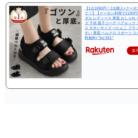
【1点1890円！2点購入+クー
で！】【クーポン利用で2190円
ダル レディース 厚底 おしゃれ 
ズ 子供 親子コーデ ペアルック
ス 大きいサイズ ぺたんこ フラ
すい 厚底 ベルクロ スポーツ ス
料無料) ^bo-591^
楽