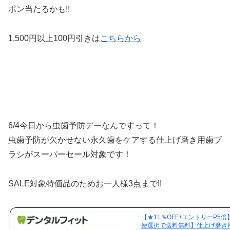
ポン当たるかも!!
1,500円以上100円引きは
こちらから
6/4今日から虫歯予防デーなんですって！
虫歯予防が欠かせない永久歯をケアする仕上げ磨き用歯ブ
ラシ
がスーパーセール対象です！
SALE対象特価品のためお一人様3点まで!!
【★11％OFF+エントリーP5
便選択で送料無料】仕上げ磨き