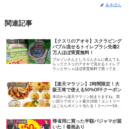
あきぽん
関連記事
【クスリのアオキ】スクラビング
0円購入
バブル流せるトイレブラシ先着2
万人ほぼ実質無料！
ブルゾンさんとしろりんさんに教えても
らってクスリのアオキで流せるトイレブ
ラシとサシェほぼ実質無料で買ってきま
した★クスリのアオキ流せるトイレブラ
シが破格😍サシェは消費税のみで無限♾️
ただ、会計分なきゃいけないとのことな
【楽天マラソン】2時間限定！大
お得な買物情報
のでメンタルと時間との...
阪王将で使える50%OFFクーポン
本日から楽天マラソン始まりますね。買
い回りでポイント最大10倍！エントリー
はこちらポイント当たる！スーパーSALE
スロット 5と0のつく日はエントリー＆楽
天カード利用ででポイント5倍本日20時か
ら2時間限定！大阪王将で使える50%OFF
帰省用に買った半額パジャマが届
お得な買物情報
クー...
いた！着画あり