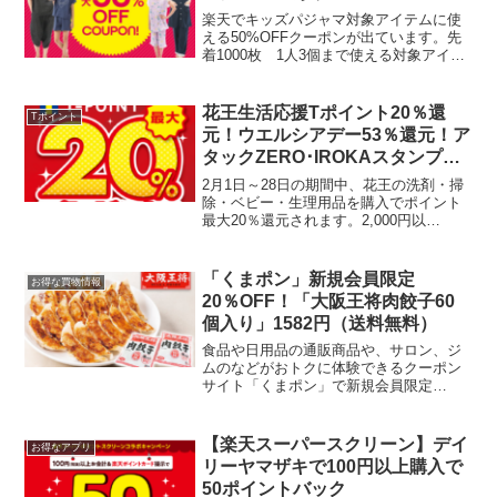
楽天でキッズパジャマ対象アイテムに使
える50%OFFクーポンが出ています。先
着1000枚 1人3個まで使える対象アイテ
ムはこちら▼先着3000名にハンドタオ
ル、巾着袋、キッズマスクどれか1つもら
えます。うちの息子、夏はパンツ１丁で
花王生活応援Tポイント20％還
Tポイント
寝てるので...
元！ウエルシアデー53％還元！ア
タックZERO･IROKAスタンプラ
リー併用可能？
2月1日～28日の期間中、花王の洗剤・掃
除・ベビー・生理用品を購入でポイント
最大20％還元されます。2,000円以
上・・・200Tポイントプレゼント
（10％還元）5,000円以上・・・1000Tポ
イントプレゼント （20％還元）※1回の
「くまポン」新規会員限定
お得な買物情報
会...
20％OFF！「大阪王将肉餃子60
個入り」1582円（送料無料）
食品や日用品の通販商品や、サロン、ジ
ムのなどがおトクに体験できるクーポン
サイト「くまポン」で新規会員限定
20％OFFクーポンを提供していただきま
した。こちらは最低購入金額無しの1円か
ら使える20%割引です。例えば
【楽天スーパースクリーン】デイ
お得なアプリ
64%OFF【1,980円】...
リーヤマザキで100円以上購入で
50ポイントバック