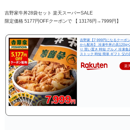
吉野家牛丼28袋セット 楽天スーパーSALE
限定価格 5177円OFFクーポンで 【 13176円→7999円
】
吉野家【7,999円になるクーポン 6
から配布】 冷凍牛丼の具120g×
り 買い置き 時短 グルメ 冷凍食
ストック 時短 簡単 ギフト 父の
楽