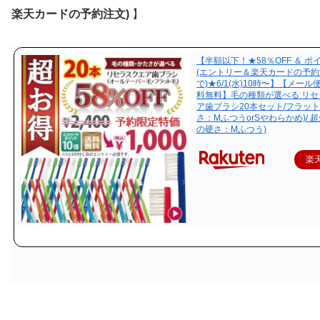
楽天カードの予約注文)
】
【半額以下！★58％OFF ＆ ポ
(エントリー＆楽天カードの予約
で)★6/1(水)10時〜】【メー
料無料】毛の種類が選べる リセ
ア歯ブラシ20本セット/フラット
さ：MふつうorSやわらかめ)/ 
の硬さ：Mふつう)
楽