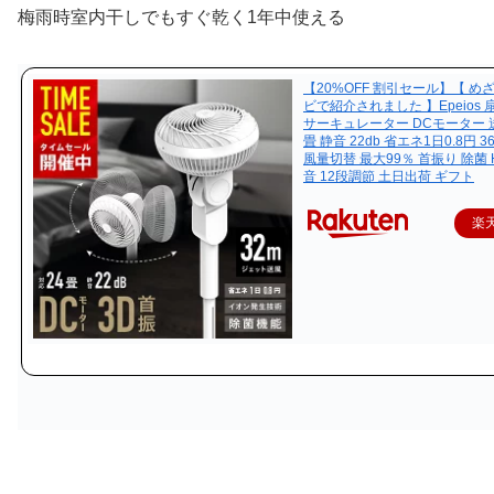
梅雨時室内干しでもすぐ乾く1年中使える
【20%OFF 割引セール】【 め
ビで紹介されました 】Epeios 
サーキュレーター DCモーター 送
畳 静音 22db 省エネ1日0.8円 3
風量切替 最大99％ 首振り 除菌 H
音 12段調節 土日出荷 ギフト
楽