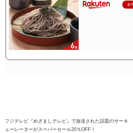
楽
フジテレビ『めざましテレビ』で放送された話題のサーキ
ューレーターがスーパーセール20％OFF！