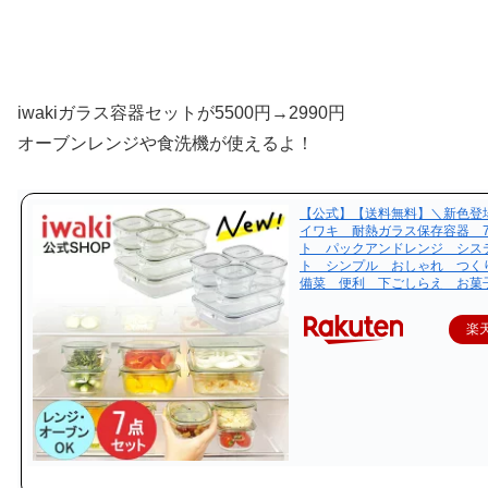
iwakiガラス容器セットが5500円→2990円
オーブンレンジや食洗機が使えるよ！
【公式】【送料無料】＼新色登場／
イワキ 耐熱ガラス保存容器 
ト パックアンドレンジ シス
ト シンプル おしゃれ つく
備菜 便利 下ごしらえ お菓
楽