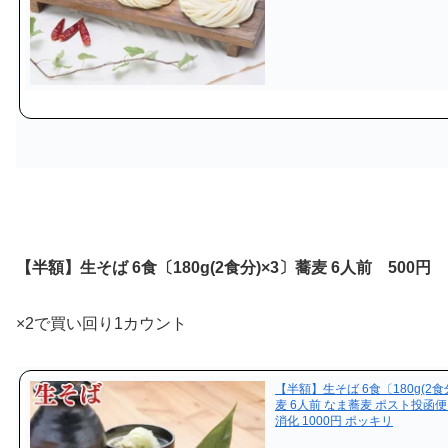
【半額】生そば 6食〔180g(2食分)×3〕蕎麦 6人前 500円
×2で買い回り1カウント
【半額】生そば 6食〔180g(2食
麦 6人前 なま蕎麦 ポスト投函便
消化 1000円 ポッキリ