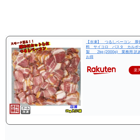
【冷凍】 つるしベーコン 厚
料 サイコロ パスタ カルボ
製 2kg (2000g) 業務用 
お得
楽