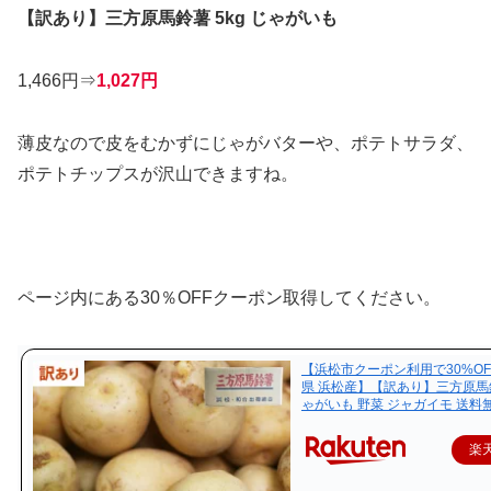
【訳あり】三方原馬鈴薯 5kg じゃがいも
1,466円⇒
1,027円
薄皮なので皮をむかずにじゃがバターや、ポテトサラダ、
ポテトチップスが沢山できますね。
ページ内にある30％OFFクーポン取得してください。
【浜松市クーポン利用で30%O
県 浜松産】【訳あり】三方原馬鈴薯
ゃがいも 野菜 ジャガイモ 送料
楽