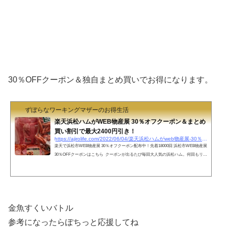
30％OFFクーポン＆独自まとめ買いでお得になります。
ずぼらなワーキングマザーのお得生活
楽天浜松ハムがWEB物産展 30％オフクーポン＆まとめ
買い割引で最大2400円引き！
https://ajirolife.com/2022/06/04/楽天浜松ハムがweb物産展-30％オフクーポン＆まとめ-2
楽天で浜松市WEB物産展 30％オフクーポン配布中！先着18000回 浜松市WEB物産展
30％OFFクーポンはこちら クーポンが出るたび毎回大人気の浜松ハム。何回もリピ
ート購入しています。 ボリュームたっぷりお徳用ウインナー5袋セット毎日の弁当
作りに重宝しています。《冷蔵》ボリュームたっぷり お徳用ウインナー お弁
当 アウトレット 送料無料 浜松ハム 255g×5P 訳あり ウィンナー ソーセー
ジ価格：2160円（税別、送料別)(2021/1/22時点) 楽天で購入 そのまま焼いても、ス
ープやカルボナー...
金魚すくいバトル
参考になったらぽちっと応援してね