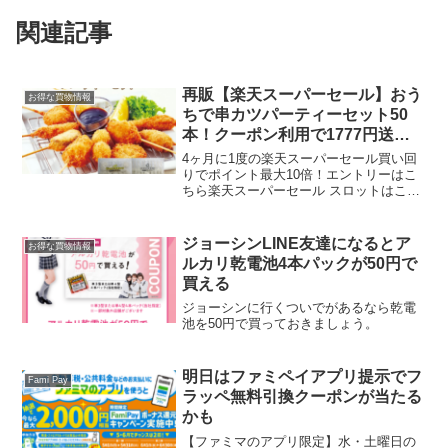
関連記事
再販【楽天スーパーセール】おう
お得な買物情報
ちで串カツパーティーセット50
本！クーポン利用で1777円送料
無料
4ヶ月に1度の楽天スーパーセール買い回
りでポイント最大10倍！エントリーはこ
ちら楽天スーパーセール スロットはこち
ら5と0のつく日はエントリー＆楽天カー
ド利用でポイント5倍再販してます。おう
ちでアゲアゲ串カツパーティはいかが？
ジョーシンLINE友達になるとア
お得な買物情報
楽天スーパーセ...
ルカリ乾電池4本パックが50円で
買える
ジョーシンに行くついでがあるなら乾電
池を50円で買っておきましょう。
明日はファミペイアプリ提示でフ
Fami Pay
ラッペ無料引換クーポンが当たる
かも
【ファミマのアプリ限定】水・土曜日の