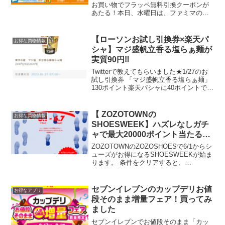
お買い物でフラッペ無料引換クーポンが
あたる！本日、水曜日は、ファミマのア
プリにdポイントカード・楽天ポイントカ
ード・Tカードいずれかのポイントカード
を連携し、ポイント進呈対象商品を200円
【ローソンお試し引換券×楽天パ
お得な買物情報
（税込）以上お買...
シャ】マジ盛帆立香る塩らぁ麺が
実質90円‼
Twitterで教えてもらいました★1/27のお
試し引換券 「マジ盛帆立香る塩らぁ麺」
130ポイント楽天パシャに40ポイントで出
ています。264円もするカップラーメンが
実質90で食べられます。どんな味か気に
なります。楽天Pashaではアサヒ...
【 ZOZOTOWNの
お得な買物情報
SHOESWEEK】ハズレなしガチ
ャで最大20000ポイント当たるか
も
ZOZOTOWNのZOZOSHOESで6/1からシ
ューズがお得になるSHOESWEEKが始ま
ります。 条件をクリアすると、
ZOZOSHOES内の対象ショップで使える
ポイント最大20,000ptが当たるキャンペ
ーンに参加できます。（1）ZOZ...
セブンイレブンのカップデリお値
お得なアプリ
段そのまま増量フェア！買ってみ
ました
セブンイレブンでお値段そのまま「カッ