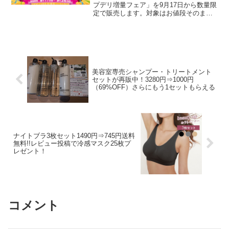
プデリ増量フェア」を9月17日から数量限
定で販売します。対象はお値段そのまま
シールが貼ってある商品ラインナップは
こちら▼ベーコンペッパーマカロニサラ
ダベーコン2倍コールスローサラダはコー
ン2倍だし香る和風...
美容室専売シャンプー・トリートメント
セットが再販中！3280円⇒1000円
（69%OFF）さらにもう1セットもらえる
ナイトブラ3枚セット1490円⇒745円送料
無料!!レビュー投稿で冷感マスク25枚プ
レゼント！
コメント