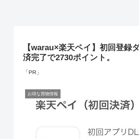
【warau×楽天ペイ】初回登
済完了で2730ポイント。
「PR」
お得な買物情報