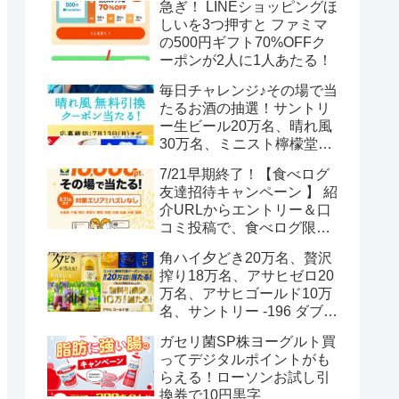
急ぎ！ LINEショッピングほ
しいを3つ押すと ファミマ
の500円ギフト70%OFFク
ーポンが2人に1人あたる！
毎日チャレンジ♪その場で当
たるお酒の抽選！サントリ
ー生ビール20万名、晴れ風
30万名、ミニスト檸檬堂2
万名、ブラックニッカハイ
7/21早期終了！【食べログ
ボール12.3万名
友達招待キャンペーン 】 紹
介URLからエントリー＆口
コミ投稿で、食べログ限定
Vポイント最大12000ポイン
角ハイ夕どき20万名、贅沢
トがもらえる
搾り18万名、アサヒゼロ20
万名、アサヒゴールド10万
名、サントリー -196 ダブル
レモン70万名様(35万組)
ガセリ菌SP株ヨーグルト買
ってデジタルポイントがも
らえる！ローソンお試し引
換券で10円黒字