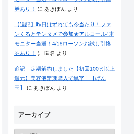
券あり！
に
あきぽん
より
【追記】昨日はずれても今当たり！ファ
ンくるとテンタメで参加★アルコール4本
モニター当選！4/16ローソンお試し引換
券あり！
に
匿名
より
追記 定期解約しました【初回100％以上
還元】美容液定期購入で黒字！【げん
玉】
に
あきぽん
より
アーカイブ