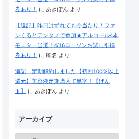
券あり！
に
あきぽん
より
【追記】昨日はずれても今当たり！ファ
ンくるとテンタメで参加★アルコール4本
モニター当選！4/16ローソンお試し引換
券あり！
に
匿名
より
追記 定期解約しました【初回100％以上
還元】美容液定期購入で黒字！【げん
玉】
に
あきぽん
より
アーカイブ