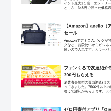
イント最大1１倍！エントリー
ところ、348円で誤った価格表
【Amazon】anel
Amazon
セール
Amazonでアネロのバッグ
グなど、普段使いからビジネ
良いので人気です。カラーバリ
ファンくるで友達紹介
0円購入
300円もらえる
消費者参加型の覆面調査(ミ
ってきました。7500件以上
答えて謝礼がもらえます。50％
ゼロ円寄付アプリ「Giv
Amazon