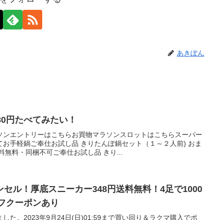
あきぽん
80円たべてみたい！
ソンエントリーはこちらお買物マラソンスロットはこちらスーパー
お手軽鍋ご奉仕お試し品 きりたんぽ鍋セット（１～２人前) おま
無料・同梱不可ご奉仕お試し品 きり...
セル！厚底スニーカー348円送料無料！4足で1000
オフクーポンあり
た。2023年9月24日(日)01:59まで買い回り＆ラクマ購入でポ