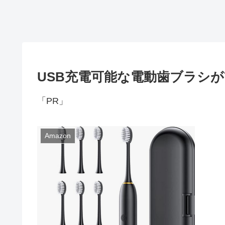
USB充電可能な電動歯ブラシが7
「PR」
Amazon