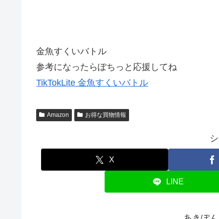
金魚すくいバトル
参考になったらぽちっと応援してね
TikTokLite 金魚すくいバトル
Amazon
お得な買物情報
シ
X
LINE
あきぽん