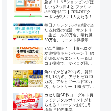
急ぎ！ LINEショッピングほ
しいを3つ押すと ファミマ
の500円ギフト70%OFFク
ーポンが2人に1人あたる！
毎日チャレンジ♪その場で当
たるお酒の抽選！サントリ
ー生ビール20万名、晴れ風
30万名、ミニスト檸檬堂2
万名、ブラックニッカハイ
7/21早期終了！【食べログ
ボール12.3万名
友達招待キャンペーン 】 紹
介URLからエントリー＆口
コミ投稿で、食べログ限定
Vポイント最大12000ポイン
角ハイ夕どき20万名、贅沢
トがもらえる
搾り18万名、アサヒゼロ20
万名、アサヒゴールド10万
名、サントリー -196 ダブル
レモン70万名様(35万組)
ガセリ菌SP株ヨーグルト買
ってデジタルポイントがも
らえる！ローソンお試し引
換券で10円黒字