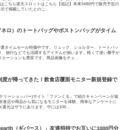
はこちら楽天スロットはこちら【追記】本来3480円で販売予定の
示で掲載していたとのこ...
lo（アネロ）のトートバッグやボストンバッグがタイム
が特選タイムセール特価中です。リュック、ショルダー、トートバッ
ス、旅行などでも活躍するアイテムが揃います。軽くて使い勝手が
エーションも豊富です。商品画像をチェ...
制度が帰ってきた！飲食店覆面モニター新規登録で
ステリーショッパー)サイト「ファンくる」で紹介キャンペーンが返
の飲食店や商品から気になるモニターを体験、簡単なアンケートに
還元はザラにあります。中には100...
earth（ギバース）」友達招待でお互いに1000円分