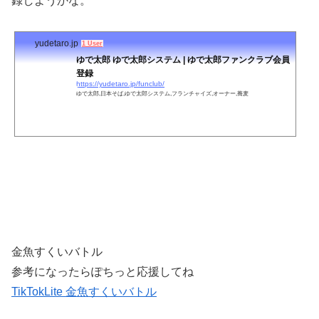
録しようかな。
yudetaro.jp
1 User
ゆで太郎 ゆで太郎システム | ゆで太郎ファンクラブ会員
登録
https://yudetaro.jp/funclub/
ゆで太郎,日本そば,ゆで太郎システム,フランチャイズ,オーナー,蕎麦
金魚すくいバトル
参考になったらぽちっと応援してね
TikTokLite 金魚すくいバトル