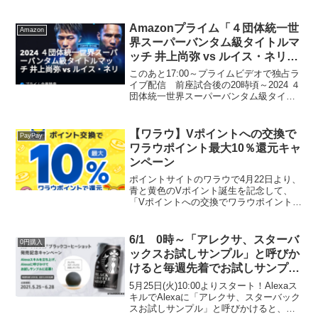
Amazonプライム「４団体統一世
Amazon
界スーパーバンタム級タイトルマ
ッチ 井上尚弥 vs ルイス・ネリビ
デオ」独占配信 無料30日体験
このあと17:00～プライムビデオで独占ラ
イブ配信 前座試合後の20時頃～2024 ４
団体統一世界スーパーバンタム級タイト
ルマッチ 井上尚弥 vs ルイス・ネリ ※地
上波放送ありません開始予定2024年5月6
日 17:00 ～東京ドーム＼無...
【ワラウ】Vポイントへの交換で
PayPay
ワラウポイント最大10％還元キャ
ンペーン
ポイントサイトのワラウで4月22日より、
青と黄色のVポイント誕生を記念して、
「Vポイントへの交換でワラウポイント最
大10％還元キャンペーン」を開催しま
す。4/22～5/31までの期間中にワラウで
貯めたポイントをVポイントに交換すると
6/1 0時～「アレクサ、スターバ
0円購入
交換額の...
ックスお試しサンプル」と呼びか
けると毎週先着でお試しサンプル
を1缶お届け
5月25日(火)10:00よりスタート！Alexaス
キルでAlexaに「アレクサ、スターバック
スお試しサンプル」と呼びかけると、毎