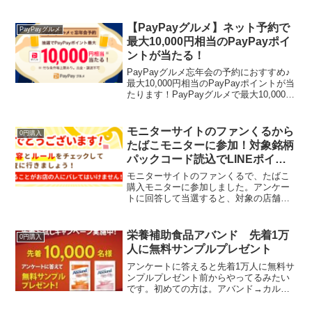
週先着で #スターバックスブラックコー
ヒーショット のお試しサンプル を1缶お
届け✨#スターバックス #STA...
【PayPayグルメ】ネット予約で
PayPayグルメ
最大10,000円相当のPayPayポイ
ントが当たる！
PayPayグルメ忘年会の予約におすすめ♪
最大10,000円相当のPayPayポイントが当
たります！PayPayグルメで最大10,000円
相当のPayPayポイントが当たる！対象期
間中にYahoo! JAPAN IDにログイン＆エ
ントリーし...
モニターサイトのファンくるから
0円購入
たばこモニターに参加！対象銘柄
パックコード読込でLINEポイン
ト500Ptも
モニターサイトのファンくるで、たばこ
購入モニターに参加しました。アンケー
トに回答して当選すると、対象の店舗で
購入してアンケートに回答して後日承認
されると、ポイントがもらえます。今回
は購入金額の2倍の謝礼だったので参加し
栄養補助食品アバンド 先着1万
0円購入
てきました。ローソンで...
人に無料サンプルプレゼント
アンケートに答えると先着1万人に無料サ
ンプルプレゼント前からやってるみたい
です。初めての方は。アバンド→カルシ
ウムHMB1,500mg×アミノ酸14,000ｍｇ配
合ドリンク！サンプルはアバンドRオレン