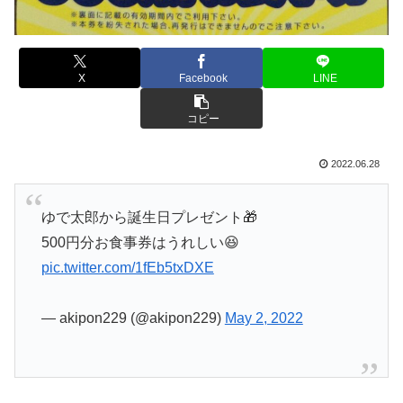
X
Facebook
LINE
コピー
2022.06.28
ゆで太郎から誕生日プレゼント🎁
500円分お食事券はうれしい😆
pic.twitter.com/1fEb5txDXE
— akipon229 (@akipon229)
May 2, 2022