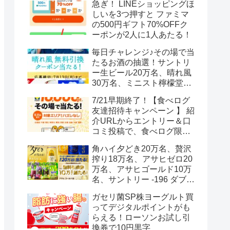
急ぎ！ LINEショッピングほ
しいを3つ押すと ファミマ
の500円ギフト70%OFFク
ーポンが2人に1人あたる！
毎日チャレンジ♪その場で当
たるお酒の抽選！サントリ
ー生ビール20万名、晴れ風
30万名、ミニスト檸檬堂2
万名、ブラックニッカハイ
7/21早期終了！【食べログ
ボール12.3万名
友達招待キャンペーン 】 紹
介URLからエントリー＆口
コミ投稿で、食べログ限定
Vポイント最大12000ポイン
角ハイ夕どき20万名、贅沢
トがもらえる
搾り18万名、アサヒゼロ20
万名、アサヒゴールド10万
名、サントリー -196 ダブル
レモン70万名様(35万組)
ガセリ菌SP株ヨーグルト買
ってデジタルポイントがも
らえる！ローソンお試し引
換券で10円黒字