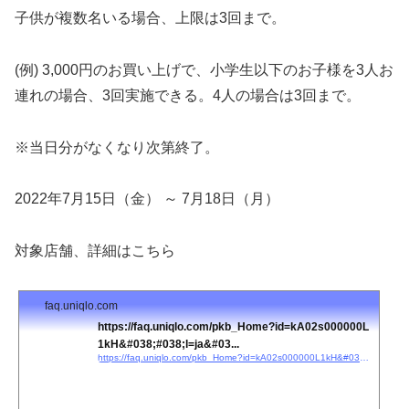
子供が複数名いる場合、上限は3回まで。
(例) 3,000円のお買い上げで、小学生以下のお子様を3人お
連れの場合、3回実施できる。4人の場合は3回まで。
※当日分がなくなり次第終了。
2022年7月15日（金） ～ 7月18日（月）
対象店舗、詳細はこちら
faq.uniqlo.com
https://faq.uniqlo.com/pkb_Home?id=kA02s000000L
1kH&#038;#038;l=ja&#03...
https://faq.uniqlo.com/pkb_Home?id=kA02s000000L1kH&#038;#038;l=ja&#038;#038;c=category_uq:New_UQ_C7_1&#038;#038;fs=Search&#038;#038;pn=1