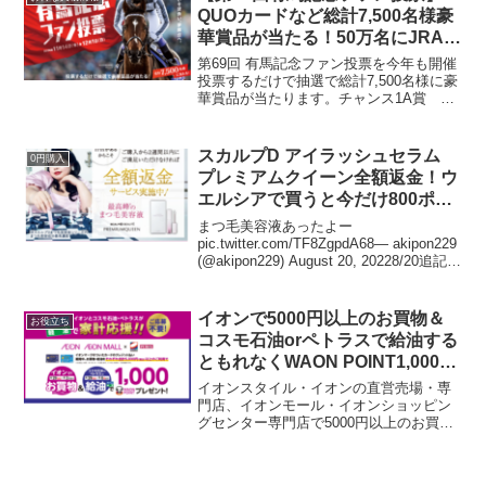
かうらやまし...
QUOカードなど総計7,500名様豪
華賞品が当たる！50万名にJRAオ
リジナルカレンダーも！
第69回 有馬記念ファン投票を今年も開催
投票するだけで抽選で総計7,500名様に豪
華賞品が当たります。チャンス1A賞 1
名選べる豪華賞品セット 100万円相当か
ら選べるチャンス1B賞 10組20名有馬記
念当日 中山競馬招待席（ペア）＋JT...
スカルプD アイラッシュセラム
0円購入
プレミアムクイーン全額返金！ウ
エルシアで買うと今だけ800ポイ
ントプレゼント
まつ毛美容液あったよー
pic.twitter.com/TF8ZgpdA68— akipon229
(@akipon229) August 20, 20228/20追記ス
カルプD のプレミアムクイーン まつ毛
美容液をウエルシアデーで買ってき...
イオンで5000円以上のお買物＆
お役立ち
コスモ石油orペトラスで給油する
ともれなくWAON POINT1,000ポ
イントもらえる
イオンスタイル・イオンの直営売場・専
門店、イオンモール・イオンショッピン
グセンター専門店で5000円以上のお買物
＆コスモ石油またはペトラスで給油で
1,000WAON POINTがもらえるキャンペ
ーン。4/29～5/2 イオンで 5000円...