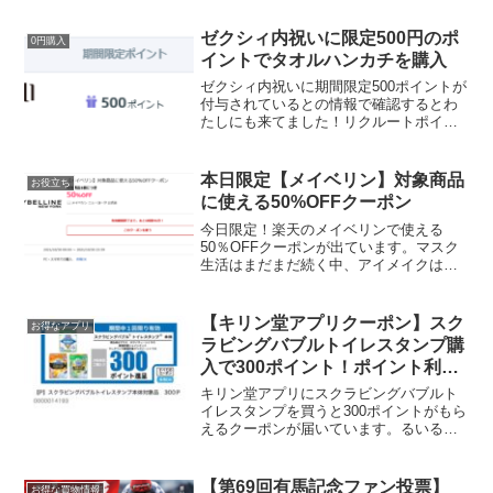
ゼクシィ内祝いに限定500円のポ
0円購入
イントでタオルハンカチを購入
ゼクシィ内祝いに期間限定500ポイントが
付与されているとの情報で確認するとわ
たしにも来てました！リクルートポイン
トの確認はこちらミッキーのタオルハン
カチ550円にしました。メール便サイズ
で、お届け先を同一住所でも自分宛でな
本日限定【メイベリン】対象商品
お役立ち
く、家族宛にすれば...
に使える50%OFFクーポン
今日限定！楽天のメイベリンで使える
50％OFFクーポンが出ています。マスク
生活はまだまだ続く中、アイメイクは必
須です。本日限定！50％OFFクーポンは
こちら本日限定！50％OFFクーポンはこ
ちら
【キリン堂アプリクーポン】スク
お得なアプリ
ラビングバブルトイレスタンプ購
入で300ポイント！ポイント利用
で実質無料
キリン堂アプリにスクラビングバブルト
イレスタンプを買うと300ポイントがもら
えるクーポンが届いています。るいるい
さんは10%引きクーポンも届いてたよう
でWクーポン適用で黒字に！レノア100ポ
イントクーポン＆お店によっては3割引と
【第69回有馬記念ファン投票】
お得な買物情報