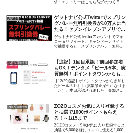
倍！エントリーはこちら5と0のつく日は
エントリー＆楽天カード利用でポイント4
倍獲得上限ポイント：1,000ポイント楽天
ポイント山分けキャンペーンいくつか紹
ゲットナビ公式Twitterでスプリン
懸賞情報
介...
グバレー無料引換券が10万人に当
たる！セブンイレブンアプリでお
酒が当たる
ゲットナビ公式Twitterアカウントでフォ
ロー＆リツイート、キャンペーンサイト
で抽選すると、スプリングバレー無料引
換券が抽選で10万名様に当たります。セ
ブン-イレブン、ファミリーマート、ロー
ソン合計で10万名様期間2023年3月7日
【追記】1回目承認！前回参加者
お得な買物情報
（火）...
もOK！テンタメ「ビール5本」実
質無料！ポイントタウンからも参
加できる！
【12/29追記】ポイントタウンから参加し
たビールの1回目（拡散禁止案件になりま
した）、本日承認されました！参加され
た方は確認くださいね。領収書に✖なく
ても承認されているようです。✖をつけ
忘れたとコメントでいただいた方、どう
ZOZOコスメお気に入り登録する
お得な買物情報
でしたか？追記終...
と抽選で1000ポイントもらえ
る！～1/15まで
ZOZOコスメ｜5件お気に入り登録すると
抽選で5,000名様にコスメに使える1,000