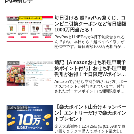
毎日引ける 超PayPay祭くじ、コ
PayPay
ンビニ引換クーポンなど毎日総額
1000万円当たる！
PayPayとLINEPayが4月下旬統合される
んですね。本日から「超ペイペイ祭」が
開催中です。毎日総額1000万円相当が当
たる 超PayPay祭で毎日1回くじがひけま
す。当選確率は低いですが、豪華景品が
当たるかも！コンビニ引換クーポンは
追記【Amazonおせち料理早期予
Amazon
大...
約ポイント付与】おせち料理早期
割引がお得！土日限定Wポイン
ト！ 16800円→実質4980円
Amazonでおせち早期予約された方、ボー
ナスポイントが付与されています。付与
されたボーナスポイントは期間限定ポイ
ントとなります。有効期限はポイント付
与が確定した翌月末まで。1月末なので使
い忘れのないように。マイポイントから
【楽天ポイント山分けキャンペー
お得な買物情報
確認追記終わり。...
ン】エントリーだけで楽天ポイン
トプレゼント
楽天大感謝祭！12月26日(日)01:59まで買
い回り＆ラクマ購入でポイント最大1１