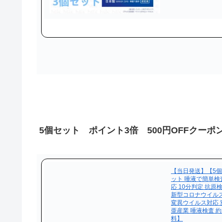
5個セット ポイント3倍 500円OFFクーポ
【当日発送】【5個
ット 唾液で簡単検
応 10分判定 抗原
新型コロナウイル
変異ウイルス対応 
亜産業 唾液検査 約
料】