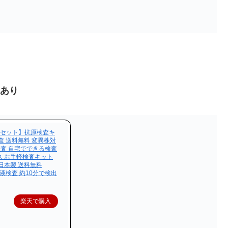
ンあり
個セット】抗原検査キ
査 送料無料 変異株対
検査 自宅でできる検査
ス お手軽検査キット
日本製 送料無料
 唾液検査 約10分で検出
楽天で購入