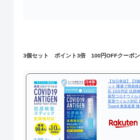
3個セット ポイント3倍 100円OFFクーポ
【当日発送】【3
ット 唾液で簡単検
応 10分判定 抗原
新型コロナウイル
変異ウイルス対応 
Toamit 東亜産業