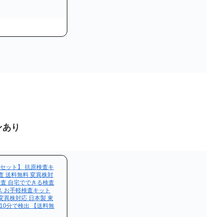
ンあり
セット】 抗原検査キ
査 送料無料 変異株対
検査 自宅でできる検査
ス お手軽検査キット
変異株対応 日本製 東
10分で検出 【送料無