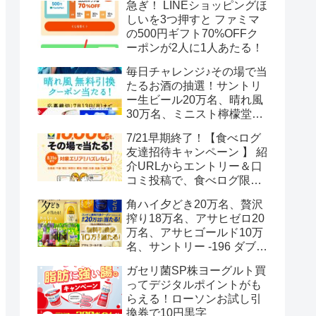
急ぎ！ LINEショッピングほ
しいを3つ押すと ファミマ
の500円ギフト70%OFFク
ーポンが2人に1人あたる！
毎日チャレンジ♪その場で当
たるお酒の抽選！サントリ
ー生ビール20万名、晴れ風
30万名、ミニスト檸檬堂2
万名、ブラックニッカハイ
7/21早期終了！【食べログ
ボール12.3万名
友達招待キャンペーン 】 紹
介URLからエントリー＆口
コミ投稿で、食べログ限定
Vポイント最大12000ポイン
角ハイ夕どき20万名、贅沢
トがもらえる
搾り18万名、アサヒゼロ20
万名、アサヒゴールド10万
名、サントリー -196 ダブル
レモン70万名様(35万組)
ガセリ菌SP株ヨーグルト買
ってデジタルポイントがも
らえる！ローソンお試し引
換券で10円黒字