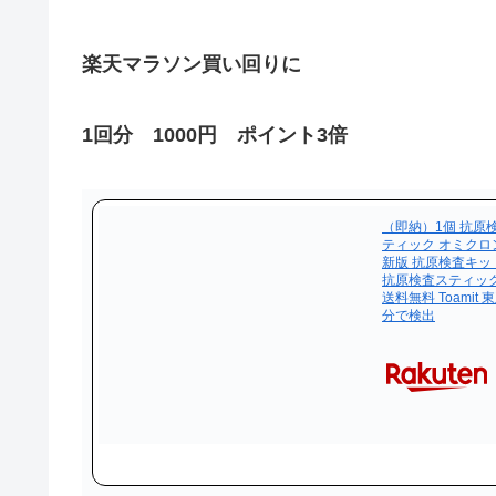
楽天マラソン買い回りに
1回分 1000円 ポイント3倍
（即納）1個 抗原
ティック オミクロ
新版 抗原検査キッ
抗原検査スティック
送料無料 Toamit
分で検出