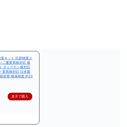
検査キット 抗原検査ス
ン二重変異株対応 最
ト オミクロン株対応
 変異株対応 日本製
 東亜産業 唾液検査 約10
楽天で購入