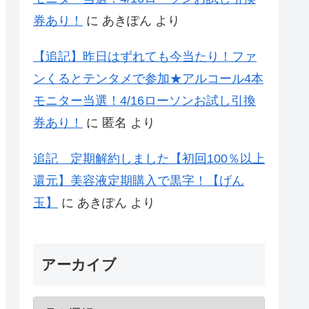
券あり！
に
あきぽん
より
【追記】昨日はずれても今当たり！ファ
ンくるとテンタメで参加★アルコール4本
モニター当選！4/16ローソンお試し引換
券あり！
に
匿名
より
追記 定期解約しました【初回100％以上
還元】美容液定期購入で黒字！【げん
玉】
に
あきぽん
より
アーカイブ