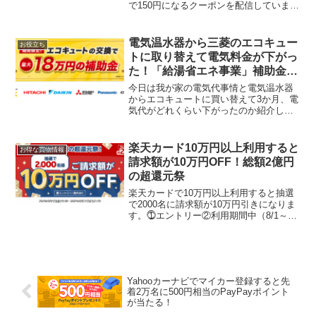
で150円になるクーポンを配信していま
す。単品で230円なので、クーポン利用が
お得♪auPAYなら200円以上支払いで20％
還元ですね3連休に行けたらいいな。前の
電気温水器から三菱のエコキュー
お役立ち
キ...
トに取り替えて電気料金が下がっ
た！「給湯省エネ事業」補助金最
大18万円！
今日は我が家の電気代事情と電気温水器
からエコキュートに買い替えて3か月、電
気代がどれくらい下がったのか紹介して
いきます。まずは参考までに家族構成か
ら4人家族（夫、私、娘（高校生）息子
（中学生）夫は単身赴任。なのでほぼ3人
楽天カード10万円以上利用すると
お得な買物情報
家族。一戸建て４LD...
請求額が10万円OFF！総額2億円
の超還元祭
楽天カードで10万円以上利用すると抽選
で2000名に請求額が10万円引きになりま
す。⓵エントリー②利用期間中（8/1～
31）に合計10万円以上利用する③2025年
9月末時点で引落口座の登録例えば10月の
請求分が12万円の場合、当選すると2万...
Yahooカーナビでマイカー登録すると先
着2万名に500円相当のPayPayポイント
が当たる！