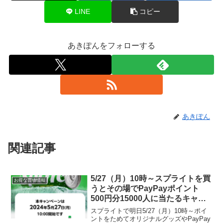
LINE
コピー
あきぽんをフォローする
あきぽん
関連記事
5/27（月）10時～スプライトを買
お得な買物情報
うとその場でPayPayポイント
500円分15000人に当たるキャン
ペーン
スプライトで明日5/27（月）10時～ポイ
ントをためてオリジナルグッズやPayPay