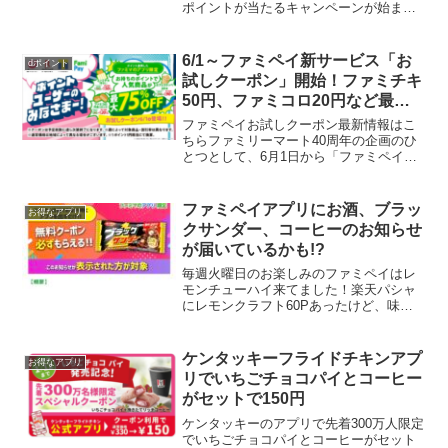
ポイントが当たるキャンペーンが始まり
ます。クーポンさんのポストで教えても
らいました★対象商品を購入して二次元
バーコードを読み取りスマホで応募。そ
6/1～ファミペイ新サービス「お
dポイント
の場で当選が...
試しクーポン」開始！ファミチキ
50円、ファミコロ20円など最大
75％割引
ファミペイお試しクーポン最新情報はこ
ちらファミリーマート40周年の企画のひ
とつとして、6月1日から「ファミペイ」
でお試しクーポンを開始します。お持ち
のポイントで以下の商品がお得に購入で
きます。▶6月の目玉商品クーポンファミ
ファミペイアプリにお酒、ブラッ
お得なアプリ
チキ：180円→5...
クサンダー、コーヒーのお知らせ
が届いているかも!?
毎週火曜日のお楽しみのファミペイはレ
モンチューハイ来てました！楽天パシャ
にレモンクラフト60Pあったけど、味違
いだから出せないですね。ファミマアプ
リにブラックサンダーのバナー表示され
ている人多いです。無料コーヒーの表示
ケンタッキーフライドチキンアプ
お得なアプリ
がある人もいるみたいで...
リでいちごチョコパイとコーヒー
がセットで150円
ケンタッキーのアプリで先着300万人限定
でいちごチョコパイとコーヒーがセット