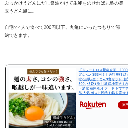
ぶっかけうどんにだし醤油かけて生卵をのせれば丸亀の釜
玉うどん風に。
自宅で4人で食べて200円以下。丸亀にいったつもりで節
約できます。
【※フードロス緊急企画！1000
定なんと399円！】送料無料 
唸る讃岐生うどん9食セット (普
300g×3袋 ) 香川県 産地直送 
ト消化 在庫処分 フード おすす
品 人気 ポスト投函 お取り寄せ
楽