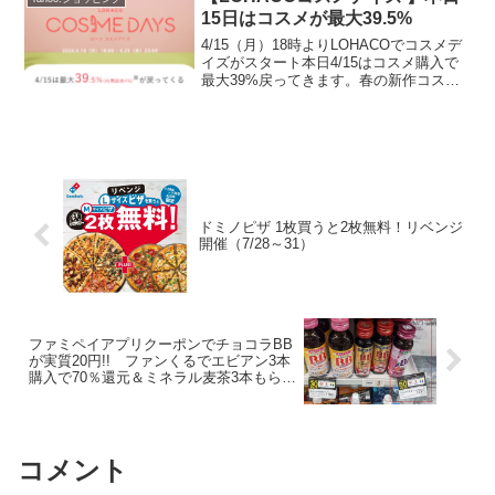
15日はコスメが最大39.5%
4/15（月）18時よりLOHACOでコスメデ
イズがスタート本日4/15はコスメ購入で
最大39%戻ってきます。春の新作コスメ
やUV、人気のロングセラーアイテムから
話題の美容サプリまで900以上のブランド
がお買い得です。LOHACO COSM...
ドミノピザ 1枚買うと2枚無料！リベンジ
開催（7/28～31）
ファミペイアプリクーポンでチョコラBB
が実質20円!! ファンくるでエビアン3本
購入で70％還元＆ミネラル麦茶3本もらえ
る
コメント