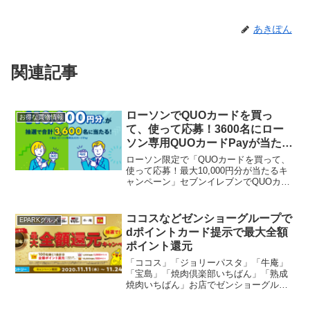
あきぽん
関連記事
ローソンでQUOカードを買っ
お得な買物情報
て、使って応募！3600名にロー
ソン専用QUOカードPayが当た
る！
ローソン限定で「QUOカードを買って、
使って応募！最大10,000円分が当たるキ
ャンペーン」セブンイレブンでQUOカー
ドを購入した人は参加してみて！！対象
店舗：全国のローソン 賞品ローソン専用
QUOカードPay（有効期限：2027年2月
ココスなどゼンショーグループで
EPARKグルメ
28...
dポイントカード提示で最大全額
ポイント還元
「ココス」「ジョリーパスタ」「牛庵」
「宝島」「焼肉倶楽部いちばん」「熟成
焼肉いちばん」お店でゼンショーグルー
プのお店でお会計の際にdポイントカード
をご提示すると抽選で最大10万円まで全