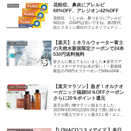
額還元！ 【キャンペーン期間】2020年11
花粉症、鼻炎にアレルビ
Amazon
月11日（水...
68%OFF、アレジオン42%OFF
花粉症、くしゃみ、鼻づまりにアレルビ
56日分 2150円は安いですね。第2世代
抗ヒスタミン成分のフェキソフェナジン
塩酸塩1日1錠1日2回 眠くなりにくい
集中力が低下しにくい【第2類医薬品】ア
レルビ56錠 ×3 鼻水・鼻炎の売れ筋ラン
【楽天】ミネラルウォーター富士
お得な買物情報
キン...
の天然水新規限定クーポンで24本
530円送料無料
皆さんに教えてもらいました★楽天でア
イリスオーヤマのお水が安い！！新規様
限定の700円オフクーポンで500ml24本で
なんと530円送料無料1本22円です！！天
然水24本に使える700円OFFクーポンはこ
ちら水 500ml 24本 ラベルレ...
【楽天マラソン】急ぎ！オルナオ
お得な買物情報
ーガニック福袋50％OFFクーポン
さらに20％ポイント還元
楽天お買い物マラソン始まりました。
2023年9月24日(日)01:59まで買い回り＆
ラクマ購入でポイント最大1１倍！エント
リーはこちら楽天スロットはこちらオル
ナオーガニックスキンケア福袋本日21:59
まで2個以上で使える50％OFFクーポン...
【LOHACOコスメデイズ 】本日
Yahoo!ショッピング