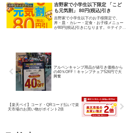
なり承認されて...
吉野家で小学生以下限定 「こど
お得なテイクアウト
も元気割」 80円(税込)引き
吉野家で小学生以下のお子様限定で、
丼・皿・カレー・定食・お子様メニュー
が80円(税込)引きになります。※テイクア
ウトも対象。その場合、子供の同伴は必
要ありません。子供の人数を会計時に伝
えればOKミニ牛丼セット 437円→357円
ミニカレーセ...
アルペンキャンプ用品が値引き価格から
の40％OFF！キャンプチェア526円で大
興奮
【楽天ペイ】コード・QRコード払いで楽
天市場のお買い物がポイント2倍