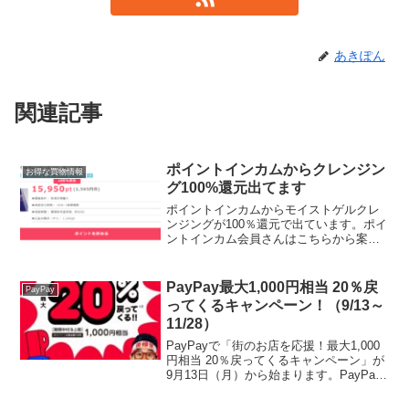
あきぽん
関連記事
ポイントインカムからクレンジン
お得な買物情報
グ100%還元出てます
ポイントインカムからモイストゲルクレ
ンジングが100％還元で出ています。ポイ
ントインカム会員さんはこちらから案件
に直接いけます。保湿成分のみでメイク
汚れを、こんにゃくスクラブが毛穴汚れ
や古い角質落とすためW洗顔不要。定期
PayPay最大1,000円相当 20％戻
PayPay
購入となりますが、い...
ってくるキャンペーン！（9/13～
11/28）
PayPayで「街のお店を応援！最大1,000
円相当 20％戻ってくるキャンペーン」が
9月13日（月）から始まります。PayPay
ご利用可能店舗の中で「街のお店を応
援！キャンペーン」該当店舗が対象で