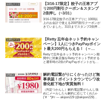
す。新規登録の方、半年間利用のない方
【3/16-17限定】餃子の王将アプ
お得なアプリ
は40...
リ200円割引クーポン＆スタンプ
2倍押し（~3/31）
3/16-17限定餃子の王将アプリに 1000以
上のお会計で使える200円割引クーポンが
きていました。31日までスタンプ2倍押し
大感謝祭で配布された250円引き割引券と
同時に使えると思います。VISAタッチ
100円~500円割引きチャンスは...
【Retty 忘年会ネット予約キャン
お得なアプリ
ペーン】1人につきPayPayポイン
ト最大200円もらえる！（～
12/31）
Rettyで忘年会ネット予約キャンペーン期
間中に対象店舗をRettyでネット予約する
と通常時の2倍のPayPayポイントがもら
えます。一人当たり最大200円相当ディナ
ー（15時以降）の場合webからの予約で1
人当たり100円相当アプリからの...
解約電話繋がりにくかったけど無
0円購入
事承認！ポイントタウンでシワ改
善化粧下地が実質無料！
（判定つかんし）解約電話繋がらんし強
めにメールしたら解約に応じてくれたε-
(´∀｀*)ﾎｯ — akipon229 (@akipon229)
May 4, 2022ポイントタウンのアンリンク
ルに参加された方。判定待ちなしでいき