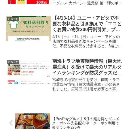
ーグルメ 大ポイント還元祭 第一弾のポイ
ント入ってました！ホットペッパーグル
メのキャンペーン参加で限定ポイントが
着弾❢ pic.twitter.co...
【4/13-14】ユニー・アピタで不
お役立ち
要な衣料品と引き換えで「エコと
くお買い物券300円割引券」プレ
ゼント
4/13（土）・14（日）ユニー・アピタの
店舗で衣料品引き取キャンペーンを開
催。不要な衣料品を持参すると、5着ごと
に1枚300円割引券をプレゼントたまたま
新聞折込チラシをみていたら目にとまり
ました。5年ぶりに全国の店舗で実施する
南海トラフ地震臨時情報（巨大地
お役立ち
みたいですね...
震注意）を受けて楽天のリアルタ
イムランキングが防災グッズだら
けになってる
宮崎県で地震の発生を受け、南海トラフ
地震臨時情報（巨大地震注意）が発表さ
れました。広範囲で注意が必要との事で
心配です。家族が関西に住んでいるの
で、大きな地震がありませんようにと願
います。楽天の総合ランキング（リアル
タイム）は既に防災グッズで...
【PayPayグルメ】8月の超お得なグルメ
クーポンを先着配布中！クーポン利用で
激安ランチ275円