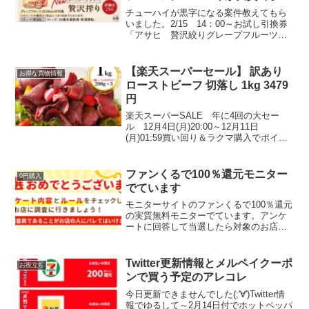
選べるPay1000円分が5000人に
チューハイが黒字になる案件教えてもら
当たる懸賞あり
いました。2/15 14：00～お試し引換券
「アサヒ 贅沢絞りグレープフルーツ」
80ポイントで引き換え可能私にはでなか
ったので拾い画像ですが、楽天パシャ、
レシート投稿で100ポイントもらえます。
【楽天スーパーセール】 訳あり
お得な買物情報
承認され...
ローストビーフ 切落し 1kg 3479
円
楽天スーパーSALE 年に4回の大セー
ル 12月4日(月)20:00～12月11日
(月)01:59買い回り＆ラクマ購入でポイン
ト最大11倍！エントリーはこちら5と0の
つく日はエントリー＆楽天カード利用で
ポイント4倍獲得上限ポイント：1,00...
ファンくるで100％還元モニター
0円購入
でています
モニターサイトのファンくるで100％還元
の実質無料モニターでています。アンケ
ートに回答して当選したら対象のお店で
購入します。３０〜４０代の女性限定で
す。拡散禁止案件なので、商品名は伏せ
ますが、子供が好きなゼリー系です。手
Twitter更新情報とメルペイクーポ
お役立ち
数料無料で各種ポイン...
ンで買う予定のアレコレ
今日更新できませんでした(;'∀')Twitter情
報でゆるして～2月14日付でホットペッパ