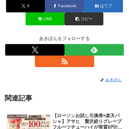
X
Facebook
はてブ
LINE
コピー
あきぽんをフォローする
あきぽん
関連記事
【ローソンお試し引換券×楽天パ
お得な買物情報
シャ】アサヒ 贅沢絞りグレープ
フルーツチューハイが実質0円‼