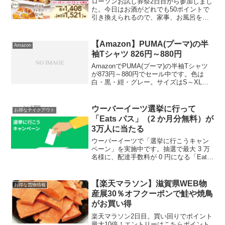
ローソンお試し券祭2日目から参加しまし
た。今日はお酒がどれでも50ポイントで
引き換えられるので、家事、お風呂を済
ませて21:30～3軒はしごしてきました。
参加された皆さんも、お疲れさまでした
～私も2時間近く粘って、帰ってへとへと
【Amazon】PUMA(プーマ)の半
Amazon
ですが、頑張...
袖Tシャツ 826円～880円
AmazonでPUMA(プーマ)の半袖Tシャツ
が873円～880円でセール中です。色は
白・黒・紺・グレー。サイズはS～XLま
であります。今なら色サイズともに揃っ
ています。シンプルな綿100％シャツ。洗
い替えに。グラフィックTシャツ S/M
ウーバーイーツ選挙に行って
お得なテイクアウト
の...
「Eats パス」（2 か月分無料）が
3万人に当たる
ウーバーイーツで「選挙に行こうキャン
ペーン」を実施中です。抽選で最大 3 万
名様に、配達手数料が 0 円になる「Eats
パス」が計 2 か月分無料 (通常価格 996
円)が当たります。本日投票に行き、投票
所で「投票済証明書」を受け取る投...
【楽天マラソン】滋賀県WEB物
お得な買物情報
産展30％オフクーポンで鮭や焼鳥
がお買い得
楽天マラソン2日目。買い回りでポイント
最大10倍！エントリーはこちらポイント