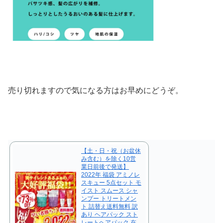
売り切れますので気になる方はお早めにどうぞ。
【土・日・祝（お盆休
み含む）を除く10営
業日前後で発送】
2022年 福袋 アミノレ
スキュー 5点セット モ
イスト スムース シャ
ンプー トリートメン
ト 詰替え送料無料 訳
あり ヘアパック スト
レートヘアパック 在