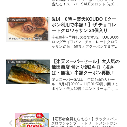
当たる！スーパーSALEスロット 5と0の
つく日はエントリー＆楽天カード利用で
でポイント5倍滋賀県WEB物産展で3種類
の30％OFFクーポンが先着で出ていま
6/14 0時～楽天KOUBO【クー
お得な買物情報
す。※3...
ポン利用で半額！】ザ チョコレ
ートクロワッサン 24個入り
今夜0時〜早押し大会ですね。KOUBOの
ロングライフパン チョコレートクロワ
ッサン24個 50％オフクーポンでます。
数量限定！50％OFF 3,800円→クーポン
利用で1,900円送料無料半額クーポンはこ
ちらから 【クーポン利用で半額！訳あ...
【楽天スーパーセール】大人気の
お得な買物情報
飯田商店 骨とり鯖2キロ（塩さ
ば・無塩）半額クーポン再販！
楽天スーパーSALE 年に4回の大セー
ル 9月4日20:00～11日01:59買い回りで
ポイント最大10倍！エントリーはこちら5
と0のつく日はエントリー＆楽天カード利
用でポイント5倍先日楽天セールで買った
塩さばが美味しかったんです！！売り
切...
【応募者全員もらえる！】ラックスバス
グロウシャンプー・トリートメントポン