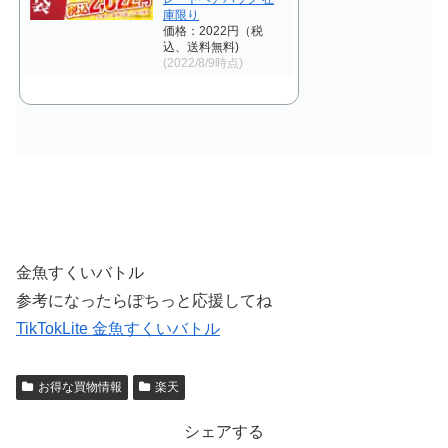
庫限り
価格：2022円（税
込、送料無料)
(2022/8/9時点)
金魚すくいバトル
参考になったらぽちっと応援してね
TikTokLite 金魚すくいバトル
お得な買物情報
楽天
シェアする