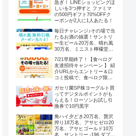
急ぎ！ LINEショッピングほ
しいを3つ押すと ファミマ
の500円ギフト70%OFFク
ーポンが2人に1人あたる！
毎日チャレンジ♪その場で当
たるお酒の抽選！サントリ
ー生ビール20万名、晴れ風
30万名、ミニスト檸檬堂2
万名、ブラックニッカハイ
7/21早期終了！【食べログ
ボール12.3万名
友達招待キャンペーン 】 紹
介URLからエントリー＆口
コミ投稿で、食べログ限定
Vポイント最大12000ポイン
ガセリ菌SP株ヨーグルト買
トがもらえる
ってデジタルポイントがも
らえる！ローソンお試し引
換券で10円黒字
角ハイ夕どき20万名、贅沢
搾り18万名、アサヒゼロ20
万名、アサヒゴールド10万
名、サントリー -196 ダブル