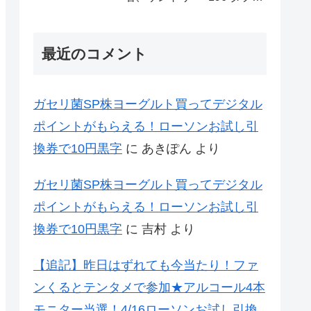
レモン70万名様(35万組)
最近のコメント
ガセリ菌SP株ヨーグルト買ってデジタル
ポイントがもらえる！ローソンお試し引
換券で10円黒字
に
あきぽん
より
ガセリ菌SP株ヨーグルト買ってデジタル
ポイントがもらえる！ローソンお試し引
換券で10円黒字
に
吉村
より
【追記】昨日はずれても今当たり！ファ
ンくるとテンタメで参加★アルコール4本
モニター当選！4/16ローソンお試し引換