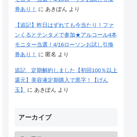
券あり！
に
あきぽん
より
【追記】昨日はずれても今当たり！ファ
ンくるとテンタメで参加★アルコール4本
モニター当選！4/16ローソンお試し引換
券あり！
に
匿名
より
追記 定期解約しました【初回100％以上
還元】美容液定期購入で黒字！【げん
玉】
に
あきぽん
より
アーカイブ