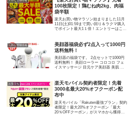
お得な買物情報
100枚限定！鶏むね肉2kg、肉福
袋半額
楽天お買い物マラソン始まりました11月
11日(土)01:59まで買い回り＆ラクマ購入
でポイント最大1１倍！エントリーはこち
ら5と0のつく日はエントリー＆楽天カー
ド利用でポイント5倍先着100枚限定！鶏
むね肉2kg、肉福袋半額半額クーポン対
美顔器福袋必ず2点入って1000円
お得な買物情報
象...
送料無料！
美顔器の福袋です。 2点セットで1000円
送料無料！ 美顔ローラー コロコロ フェ
イスマッサージ 目元ケア美顔器 美肌 保
湿ケア クレンジング ミスト スキンケア
毛穴ケア フェイスケア メンズ レディー
ス 男女兼用 美容家電美顔ローラー1...
楽天モバイル契約者限定！先着
お役立ち
3000名最大20%オフクーポン配
布中
楽天モバイル「Rakuten最強プラン」契約
者限定！最大20%オフクーポン「最大
20％OFFクーポン」がスマホから獲得で
きます。楽天スーパーSALEのショップ買
いまわりは1ショップ合計1,000円(税込)以
上の購入が対象です。クーポン獲得・...