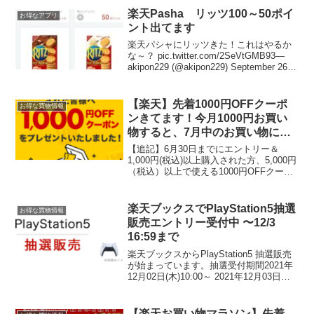
楽天Pasha リッツ100～50ポイ
お得なアプリ
ント出てます
楽天パシャにリッツきた！これはやるか
な～？ pic.twitter.com/2SeVtGMB93—
akipon229 (@akipon229) September 26,
2022楽天Pasha（楽天パシャ）リッツき
ました！購入で100～...
【楽天】先着1000円OFFクーポ
お得な買物情報
ンきてます！今月1000円お買い
物すると、7月中のお買い物に使
える1,000円OFFクーポンプレゼ
【追記】6月30日までにエントリー＆
ント！
1,000円(税込)以上購入された方、5,000円
（税込）以上で使える1000円OFFクーポ
ンが届いています。先着5万枚、残り2万
枚切っています。クーポンはこちらから
確認！スーパーDEALでポイント7倍＋...
楽天ブックスでPlayStation5抽選
お得な買物情報
販売エントリー受付中 〜12/3
16:59まで
楽天ブックスからPlayStation5 抽選販売
が始まっています。抽選受付期間2021年
12月02日(木)10:00～ 2021年12月03日
(金)16:59まで期間短いです。当選連絡予
定日2021年12月16日(木)※当選者のみに
ご案内...
【楽天お買い物マラソン】先着