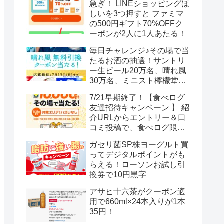
急ぎ！ LINEショッピングほ
しいを3つ押すと ファミマ
の500円ギフト70%OFFク
ーポンが2人に1人あたる！
毎日チャレンジ♪その場で当
たるお酒の抽選！サントリ
ー生ビール20万名、晴れ風
30万名、ミニスト檸檬堂2
万名、ブラックニッカハイ
7/21早期終了！【食べログ
ボール12.3万名
友達招待キャンペーン 】 紹
介URLからエントリー＆口
コミ投稿で、食べログ限定
Vポイント最大12000ポイン
ガセリ菌SP株ヨーグルト買
トがもらえる
ってデジタルポイントがも
らえる！ローソンお試し引
換券で10円黒字
アサヒ十六茶がクーポン適
用で660ml×24本入りが1本
35円！