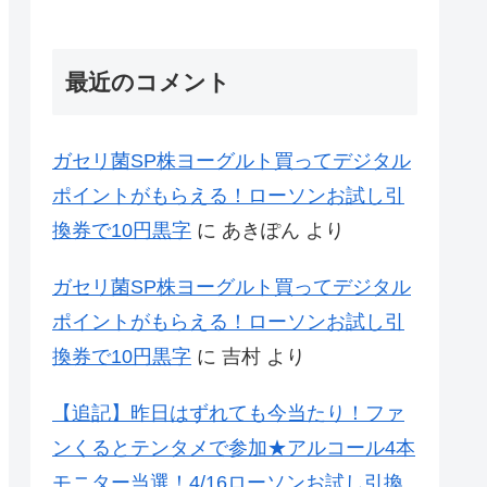
最近のコメント
ガセリ菌SP株ヨーグルト買ってデジタル
ポイントがもらえる！ローソンお試し引
換券で10円黒字
に
あきぽん
より
ガセリ菌SP株ヨーグルト買ってデジタル
ポイントがもらえる！ローソンお試し引
換券で10円黒字
に
吉村
より
【追記】昨日はずれても今当たり！ファ
ンくるとテンタメで参加★アルコール4本
モニター当選！4/16ローソンお試し引換