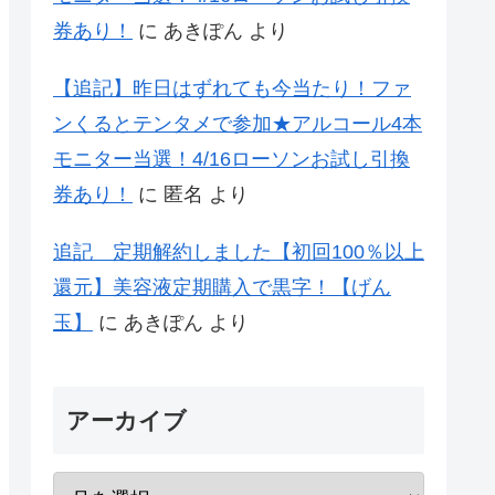
券あり！
に
あきぽん
より
【追記】昨日はずれても今当たり！ファ
ンくるとテンタメで参加★アルコール4本
モニター当選！4/16ローソンお試し引換
券あり！
に
匿名
より
追記 定期解約しました【初回100％以上
還元】美容液定期購入で黒字！【げん
玉】
に
あきぽん
より
アーカイブ