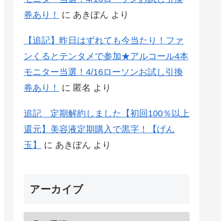
券あり！
に
あきぽん
より
【追記】昨日はずれても今当たり！ファ
ンくるとテンタメで参加★アルコール4本
モニター当選！4/16ローソンお試し引換
券あり！
に
匿名
より
追記 定期解約しました【初回100％以上
還元】美容液定期購入で黒字！【げん
玉】
に
あきぽん
より
アーカイブ