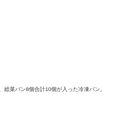
、総菜パン8個合計10個が入った冷凍パン。