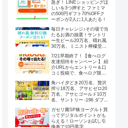
急ぎ！ LINEショッピングほ
しいを3つ押すと ファミマ
の500円ギフト70%OFFク
ーポンが2人に1人あたる！
毎日チャレンジ♪その場で当
たるお酒の抽選！サントリ
ー生ビール20万名、晴れ風
30万名、ミニスト檸檬堂2
万名、ブラックニッカハイ
7/21早期終了！【食べログ
ボール12.3万名
友達招待キャンペーン 】 紹
介URLからエントリー＆口
コミ投稿で、食べログ限定
Vポイント最大12000ポイン
角ハイ夕どき20万名、贅沢
トがもらえる
搾り18万名、アサヒゼロ20
万名、アサヒゴールド10万
名、サントリー -196 ダブル
レモン70万名様(35万組)
ガセリ菌SP株ヨーグルト買
ってデジタルポイントがも
らえる！ローソンお試し引
換券で10円黒字