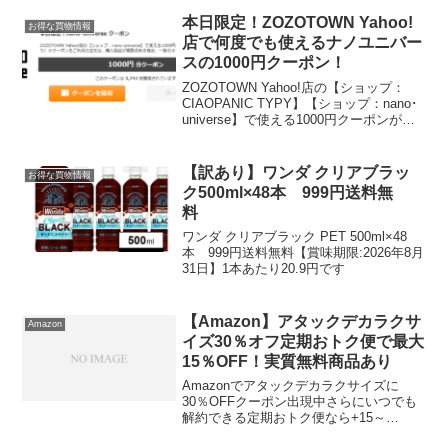
最大50,000ポイントがもらえる抽選に参
加できます。※ポイントアップキャンペ
本日限定！ZOZOTOWN Yahoo!
お得な買物情報
ーン...
店で何度でも使えるナノユニバー
スの1000円クーポン！
ZOZOTOWN Yahoo!店の【ショップ：
CIAOPANIC TYPY】【ショップ：nano･
universe】で使える1000円クーポンが何
度でも使えます！本日23：59まで！【シ
ョップ：CIAOPANIC TYPY】【ショッ
プ：na...
【訳あり】ワンダ クリアブラッ
お得な買物情報
ク500ml×48本 999円送料無
料
ワンダ クリアブラック PET 500ml×48
本 999円送料無料【賞味期限:2026年8月
31日】1本あたり20.9円です
【Amazon】アタックデカラクサ
Amazon
イズ30％オフ定期おトク便で最大
15％OFF！実質無料商品あり
Amazonでアタックデカラクサイズに
30％OFFクーポン出現中さらにいつでも
解約できる定期おトク便なら+15～
10％OFF デカラクサイズ アタック抗菌