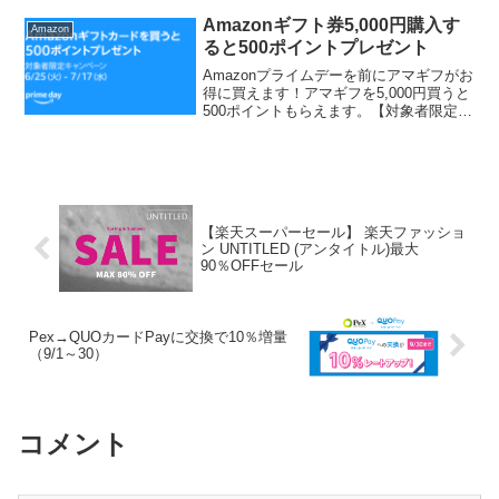
EX 部屋干し 洗濯洗剤 液体 乾くまでスタ
ミナ消臭 詰替え用 2800g 大容量2....
Amazonギフト券5,000円購入す
Amazon
ると500ポイントプレゼント
Amazonプライムデーを前にアマギフがお
得に買えます！アマギフを5,000円買うと
500ポイントもらえます。【対象者限定】
こちらから確認Eメールタイプ・PDF印刷
タイプのAmazonギフトカードが対象で
す。対象のギフトカードはこちらから
購...
【楽天スーパーセール】 楽天ファッショ
ン UNTITLED (アンタイトル)最大
90％OFFセール
Pex→QUOカードPayに交換で10％増量
（9/1～30）
コメント