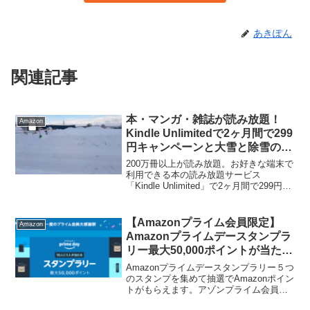
あきぽん
関連記事
本・マンガ・雑誌が読み放題！
Amazon
Kindle Unlimitedで2ヶ月間で299
円キャンペーンと大雪と除雪の毎
日です
200万冊以上が読み放題。お好きな端末で
利用できる本の読み放題サービス
「Kindle Unlimited」で2ヶ月間で299円キ
ャンペーンを実施中です。通常、30日間
無料体験ができますが、当ページから申
し込みで、Kindle Unlimi...
【Amazonプライム会員限定】
Amazon
Amazonプライムデースタンプラ
リー最大50,000ポイントが当た
る！亀梨和也主演「事故物件 怖
Amazonプライムデースタンプラリー５つ
い間取り」100円で視聴できる
のスタンプを集めて抽選でAmazonポイン
トがもらえます。アゾンプライム会員限
定となりますが、5つのスタンプを集めて