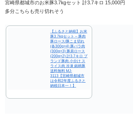
宮崎県都城市
の
お米豚3.7kgセット 計3.7キロ 15,000円
多分こちらも売り切れそう
【ふるさと納税】お米
豚3.7kgセット – 豚肉
豚ロース/豚こま切れ
(各300g×4) 豚バラ肉
(300g×3) 豚肩ロース
(200g×2) 計3.7キロ ブ
ランド豚肉 小分け ス
ライス肉 冷凍 銘柄豚
送料無料 MJ-
3113【宮崎県都城市
は令和2年度ふるさと
納税日本一！】