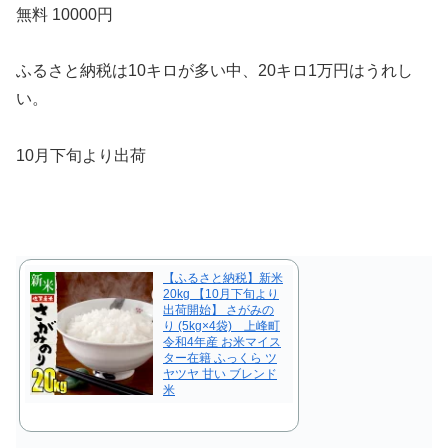
無料 10000円
ふるさと納税は10キロが多い中、20キロ1万円はうれし
い。
10月下旬より出荷
【ふるさと納税】新米
20kg 【10月下旬より
出荷開始】 さがみの
り (5kg×4袋) 上峰町
令和4年産 お米マイス
ター在籍 ふっくら ツ
ヤツヤ 甘い ブレンド
米