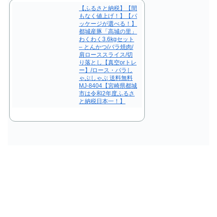
【ふるさと納税】【間
もなく値上げ！】【パ
ッケージが選べる！】
都城産豚「高城の里」
わくわく3.6kgセット
– とんかつ/バラ焼肉/
肩ローススライス/切
り落とし【真空orトレ
ー】/ロース・バラし
ゃぶしゃぶ 送料無料
MJ-8404【宮崎県都城
市は令和2年度ふるさ
と納税日本一！】