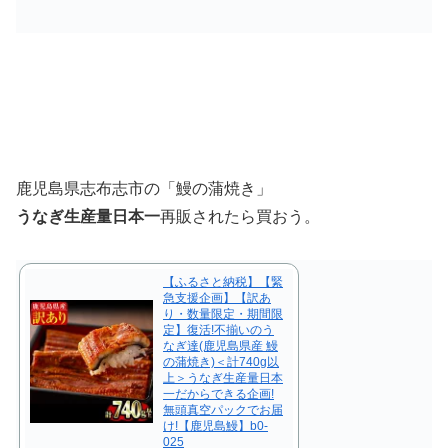
鹿児島県志布志市の「鰻の蒲焼き」
うなぎ生産量日本一
再販されたら買おう。
【ふるさと納税】【緊
急支援企画】【訳あ
り・数量限定・期間限
定】復活!不揃いのう
なぎ達(鹿児島県産 鰻
の蒲焼き)＜計740g以
上＞うなぎ生産量日本
一だからできる企画!
無頭真空パックでお届
け!【鹿児島鰻】b0-
025