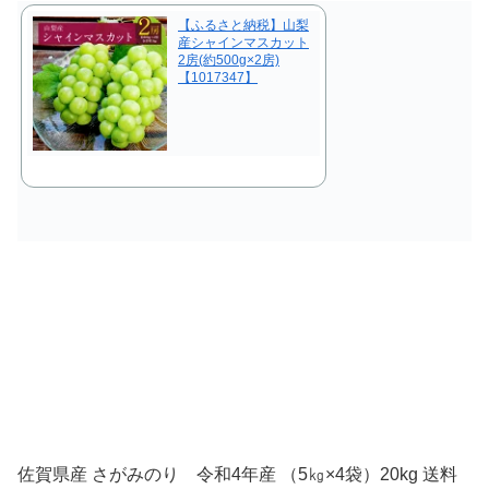
【ふるさと納税】山梨
産シャインマスカット
2房(約500g×2房)
【1017347】
佐賀県産 さがみのり 令和4年産 （5㎏×4袋）20kg 送料