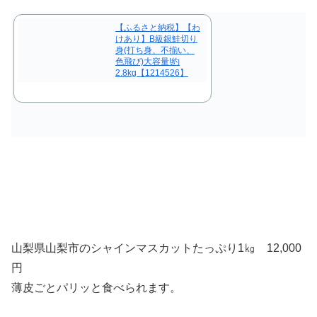
【ふるさと納税】【わ
けあり】B級銀鮭切り
身(打ち身、不揃い、
色飛び)大容量!約
2.8kg【1214526】
山梨県山梨市のシャインマスカットたっぷり1㎏ 12,000
円
薄皮ごとパリッと食べられます。