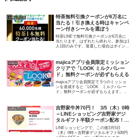
特茶無料引換クーポンが6万名に
お得なアプリ
当たる！引き換える時はキャンペ
ーン付きシールを選ぼう
特茶LINEで無料引換クーポンが6万名に
当たります。はずれたら終わり。参加は1
人1回のみです。落選した場合はポイント
は消費されませんが、当選すると特茶ポ
イント200ptが消化されます。30ポイント
がもらえるクイズや動画も更新されてい
majicaアプリ会員限定ミッション
majica
るのでも...
クリアで「LOOK ミルクパレー
ド」無料クーポンが必ずもらえる
majicaアプリ会員限定で 5つのミッショ
ンを達成すると「LOOK ミルクパレー
ド」無料クーポンが必ずもらえます。
majicaアプリを開き、右下の「マジ活に
挑戦」ボタンから「挑戦する」をタップ
してマジ活に参加します。5つすべてのミ
吉野家牛丼70円！ 3/5（木）0時
お得なアプリ
ッション...
～LINEショッピング吉野家デジ
タルギフト半額クーポン配布！楽
天パシャに100還元クーポンきて
LINEショッピングで、この後3月5日
るかも？お子さま80円割引
（木）0時～吉野家デジタルギフト500円