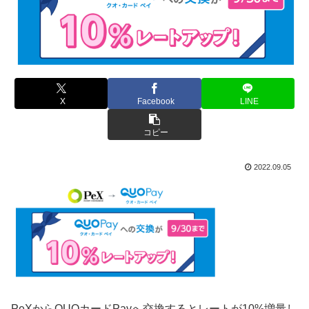
X
Facebook
LINE
コピー
2022.09.05
PeXからQUOカードPayへ交換するとレートが10%増量し