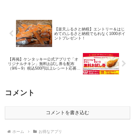
ッポンうまいものフェア 開催記念対象の
コスタコーヒーいずれか1本無料！期間
中、抽...
【楽天ふるさと納税】エントリー＆はじ
めてのふるさと納税でもれなく1000ポイ
ントプレゼント！
【再掲】ケンタッキー公式アプリで「オ
リジナルチキン」無料お試し券を配布
（9/6～9）税込500円以上レシート応募で
nanacoポイント当たる！
コメント
コメントを書き込む
ホーム
お得なアプリ