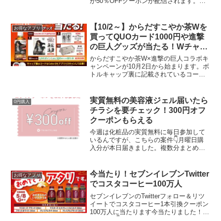
が50％OFFクーポンが配信されます。
LINEショッピングでクーポン取得後LINE
ギフトで吉野家500円デジタルギフトを購
入クーポン適用されて250円になってい...
【10/2～】からだすこやか茶Wを
お得なアプリ
買ってQUOカード1000円や進撃
の巨人グッズが当たる！Wチャン
スでLINEポイント最大100ポイン
からだすこやか茶W×進撃の巨人コラボキ
トが15万人
ャンペーンが10月2日から始まります。ボ
トルキャップ裏に記載されているコード
をCoke ONアプリでスキャンし、ポイン
ト貯めて応募をすると、抽選でLINEポイ
ント最大100ptや進撃の巨人 オリジナル
実質無料の美容液ジェル届いたら
0円購入
コ...
チラシを要チェック！300円オフ
クーポンもらえる
今週は化粧品の実質無料に毎日参加して
いるんですが、こちらの案件👇月曜日購
入分が本日届きました。複数分まとめて
送ってくださっていいんですけどね(ﾟ∀ﾟ)
本題は、商品と一緒に入っていたチラ
シ。QRコードをログインすると300円
今当たり！セブンイレブンTwitter
お得なアプリ
OFFクーポンがも...
でコスタコーヒー100万人
セブンイレブンのTwitterフォロー＆リツ
イートでコスタコーヒー1本引換クーポン
100万人に当たります今当たりました！こ
ちらから👇🌟キャンペーン2日目🌟／#ニ