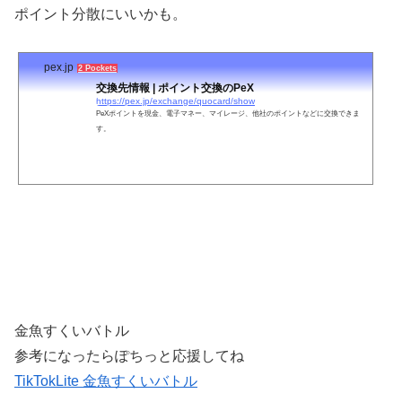
ポイント分散にいいかも。
pex.jp
2 Pockets
交換先情報 | ポイント交換のPeX
https://pex.jp/exchange/quocard/show
PeXポイントを現金、電子マネー、マイレージ、他社のポイントなどに交換できま
す。
金魚すくいバトル
参考になったらぽちっと応援してね
TikTokLite 金魚すくいバトル