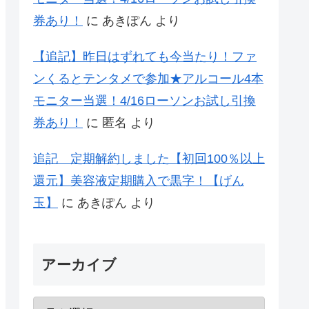
券あり！
に
あきぽん
より
【追記】昨日はずれても今当たり！ファ
ンくるとテンタメで参加★アルコール4本
モニター当選！4/16ローソンお試し引換
券あり！
に
匿名
より
追記 定期解約しました【初回100％以上
還元】美容液定期購入で黒字！【げん
玉】
に
あきぽん
より
アーカイブ