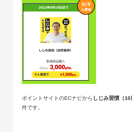
ポイントサイトのECナビから
しじみ
習慣
（1
件です。