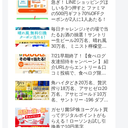
急ぎ！ LINEショッピングほ
しいを3つ押すと ファミマ
の500円ギフト70%OFFク
ーポンが2人に1人あたる！
毎日チャレンジ♪その場で当
たるお酒の抽選！サントリ
ー生ビール20万名、晴れ風
30万名、ミニスト檸檬堂2
万名、ブラックニッカハイ
7/21早期終了！【食べログ
ボール12.3万名
友達招待キャンペーン 】 紹
介URLからエントリー＆口
コミ投稿で、食べログ限定
Vポイント最大12000ポイン
角ハイ夕どき20万名、贅沢
トがもらえる
搾り18万名、アサヒゼロ20
万名、アサヒゴールド10万
名、サントリー -196 ダブル
レモン70万名様(35万組)
ガセリ菌SP株ヨーグルト買
ってデジタルポイントがも
らえる！ローソンお試し引
換券で10円黒字