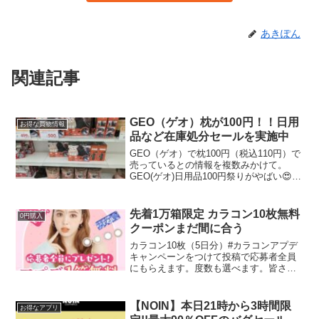
あきぽん
関連記事
GEO（ゲオ）枕が100円！！日用
お得な買物情報
品など在庫処分セールを実施中
GEO（ゲオ）で枕100円（税込110円）で
売っているとの情報を複数みかけて。
GEO(ゲオ)日用品100円祭りがやばい😍枕
とかディスペンサーとか耐熱ガラス容器
とかいっぱいあった✨️✨️ほかのも見かけた
ら教えて😆🙌 pic.twitter.c...
先着1万箱限定 カラコン10枚無料
0円購入
クーポンまだ間に合う
カラコン10枚（5日分）#カラコンアプデ
キャンペーンをつけて投稿で応募者全員
にもらえます。度数も選べます。皆さん
に教えてもらって私も応募しました。先
着1万箱ですが、まだ間に合います。
①Twitter、Instagram、TikTokいずれか...
【NOIN】本日21時から3時間限
お得なアプリ