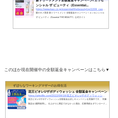
新トリートメント全額返金キャンペーンl エッセ
ンシャル ザ ビューティ（Essential...
https://www.kao.co.jp/essential/thebeauty/cp/2209_cashback/
髪のキメ美容 新トリートメント 全額返金キャンペーン！エッセンシャル
ザ ビューティ（Essential THE BEAUTY）公式サイト
このほか現在開催中の全額返金キャンペーンはこちら▼
ずぼらなワーキングマザーのお得生活
花王ビオレUザボディウォッシュ 全額返金キャンペーン
https://ajirolife.com/2022/09/18/花王ビオレuザボディウォッシュ-全額返金キャンペ
花王ビオレUザボディウォッシュ全額返金お試しキャンペーンを実施中です。 対象
製品を1週間使用し、仕上がりに満足できなかった場合、応募用紙をダウンロードし
商品と、レシート原本をヤマト着払いで送ると全額返金されます。対象商品ビオレu
ザ ボディ泡ボディウォッシュ 本体ボトル対象JANコード490130141100649013014109
7949013014109864901301410993ビオレu ザ ボディジェルボディウォッシュ 本体ボト