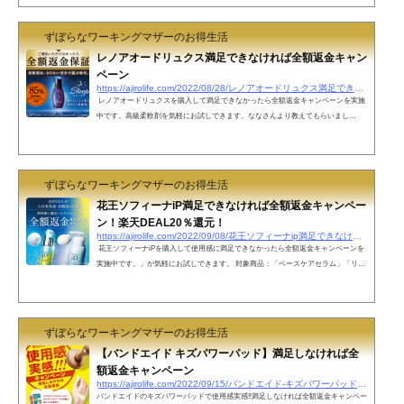
ル対象JANコード49013013982084901301398239WEB購入も対象。WEBサイト発行の
購入証明として領収書、納品書または配送...
ずぼらなワーキングマザーのお得生活
レノアオードリュクス満足できなければ全額返金キャン
ペーン
https://ajirolife.com/2022/08/28/レノアオードリュクス満足できなければ全額返金
レノアオードリュクスを購入して満足できなかったら全額返金キャンペーンを実施
中です。高級柔軟剤を気軽にお試しできます。ななさんより教えてもらいまし
た。 対象商品：レノアオードリュクス 全商品※液体柔軟剤・ビーズ・ミストのいず
れも可。※本体・つめかえ用・特大サイズのいずれも可。 【レシート有効期間】20
22年8月20日(土)～2022年10月31日(月)【応募締切】2022年11月15日(火) 23:59まで ※
応募は1世帯あたり1回限り※対象商品1点まで。返金額は対象商品のレシート記載金
ずぼらなワーキングマザーのお得生活
額(税込)のうち、1世帯当た...
花王ソフィーナiP満足できなければ全額返金キャンペー
ン！楽天DEAL20％還元！
https://ajirolife.com/2022/09/08/花王ソフィーナip満足できなければ全額返金キャン
花王ソフィーナiPを購入して使用感に満足できなかったら全額返金キャンペーンを
実施中です。」が気軽にお試しできます。 対象商品：「ベースケアセラム」「リニ
ュー ムース ウォッシュ」※ レフィル・30gサイズ・55gサイズ レフィルは対象外で
す。 【レシート有効期間】2022年9月1日～2022年11月30日【申込受付期間】2022年
9月1日～2022年12月15日【返金期間】2022年12月1日～2023年2月15日【条件】・１
世帯あたり１回限り、製品各１点まで「ベースケ...
ずぼらなワーキングマザーのお得生活
【バンドエイド キズパワーパッド】満足しなければ全
額返金キャンペーン
https://ajirolife.com/2022/09/15/バンドエイド-キズパワーパッドで満足しなければ
バンドエイドのキズパワーパッドで使用感実感‼︎満足しなければ全額返金キャンペー