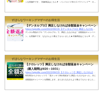
ンを実施中です。 対象商品はこちら▼・バンドエイド®キズパワーパッド™・キズ
パワーパッド™プラスジョンソン・エンド・ジョンソンが日本国内で販売した商
品 応募方法▼指定の応募用紙に必要事項を記入し、有効期間中のレシートを貼付、
対象製品の空箱を梱包して、申込受付期間内に事務局宛に郵送する。送料は自己負
担。 【レシート有効期間】2022年9月1日(木)～2022年12月31日(土)【応募受付期
ずぼらなワーキングマザーのお得生活
間】2022年9月5...
【デンタルプロ】満足しなければ全額返金キャンペーン
https://ajirolife.com/2022/09/15/【デンタルプロ】満足しなければ全額返金キャン
デンタル用品のプロ『デンタルプロ』で。満足しななければ「全額返金キャンペー
ン」を実施中です。ななさんより教えてもらいました★ 対象商品はこちら▼・デン
タルプロ ブラックダイヤクリアやわらかめ・ふつう・デンタルプロ やさしいテ
ープフロス 応募方法▼指定の応募用紙をダウンロード・印刷し、有効期間中のレシ
ートまたは納品書原本を応募⽤紙の「レシートまたは納品書貼付欄」に貼付、対象
商品(歯ブラシは本体のみ、テープフロスは未使用分及び、パッケージ袋)を購入日
の翌日から2週間以内に元払いで郵送。※郵...
ずぼらなワーキングマザーのお得生活
【クロレッツ】満足しなければ全額返金キャンペーン
（購入期間は9/20～10/31）
https://ajirolife.com/2022/09/15/【クロレッツ】満足しなければ全額返金キャンペ
9月20日からクロレッツで「“息スッキリ30分長続き”に満足いただけなかった」方に
全額返金キャンペーンを開催します。またまたななさんより教えてもらいました
★ 対象商品はこちら▼・クロレッツXPガム・クロレッツフリーブレスタブレット※
セット販売品やまとめ売り商品はご応募の対象外 応募方法▼応募期間中に対象のク
ロレッツ製品をご購入の上、専用はがきに購入レシートとバーコードを貼り、必要
事項を記入の上、所定の郵便料金の切手を貼ってご応募ください。クロレッツフリ
ーブレスタブレット（フレッシュミント・コ...