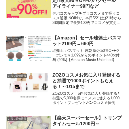
定!!最大90％OFFのバグセール
アイライナー99円など
デパコスからプチプラコスメまで揃うコ
スメ通販 NOINで、本日5/21(土)21時から
3時間限定で最安100円でコスメが買える
バグセール開催します！NOINは今まで知
らなかったブランドやメイクの出会いが
あって楽しい♪購入時に招待コードを入
【Amazon】セール珪藻土バスマ
Amazon
力...
ット2199円→660円
珪藻土 バスマット 速乾 吸水50％OFFク
ーポンで￥1,099からのポイント440pt付
与 (20%)【Amazon Music Unlimited】月
額980円のサービスが3か月無料！再登録
は3ヶ月月額300円！3カ月無料は2,940
円...
ZOZOコスメお気に入り登録する
お得な買物情報
と抽選で1000ポイントもらえ
る！～1/15まで
ZOZOコスメ｜5件お気に入り登録すると
抽選で5,000名様にコスメに使える1,000
ポイントプレゼントZOZOコスメ恒例の
お気に入りで1000ポイントプレゼント！
キャンペーン期間2024年1月11日(木)12：
00～1月15日(月)23：...
【楽天スーパーセール】トリンプ
お得な買物情報
タイムセール1200円～