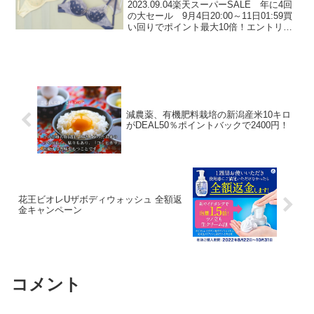
2023.09.04楽天スーパーSALE 年に4回
の大セール 9月4日20:00～11日01:59買
い回りでポイント最大10倍！エントリー
はこちらトリンプのスーパーSALE タイ
ムセール中！期間限定セールの一例👇ナ
チュラルスリムブラ シグネ...
減農薬、有機肥料栽培の新潟産米10キロ
がDEAL50％ポイントバックで2400円！
花王ビオレUザボディウォッシュ 全額返
金キャンペーン
コメント