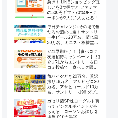
急ぎ！ LINEショッピングほ
しいを3つ押すと ファミマ
の500円ギフト70%OFFク
ーポンが2人に1人あたる！
毎日チャレンジ♪その場で当
たるお酒の抽選！サントリ
ー生ビール20万名、晴れ風
30万名、ミニスト檸檬堂2
万名、ブラックニッカハイ
7/21早期終了！【食べログ
ボール12.3万名
友達招待キャンペーン 】 紹
介URLからエントリー＆口
コミ投稿で、食べログ限定
Vポイント最大12000ポイン
角ハイ夕どき20万名、贅沢
トがもらえる
搾り18万名、アサヒゼロ20
万名、アサヒゴールド10万
名、サントリー -196 ダブル
レモン70万名様(35万組)
ガセリ菌SP株ヨーグルト買
ってデジタルポイントがも
らえる！ローソンお試し引
換券で10円黒字