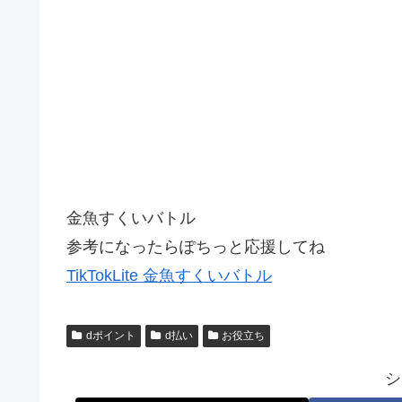
金魚すくいバトル
参考になったらぽちっと応援してね
TikTokLite 金魚すくいバトル
dポイント
d払い
お役立ち
シ