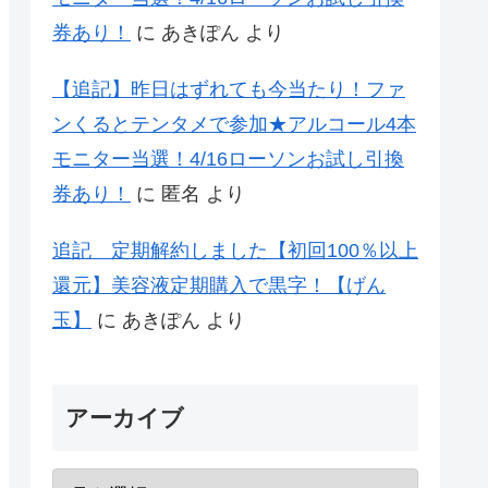
券あり！
に
あきぽん
より
【追記】昨日はずれても今当たり！ファ
ンくるとテンタメで参加★アルコール4本
モニター当選！4/16ローソンお試し引換
券あり！
に
匿名
より
追記 定期解約しました【初回100％以上
還元】美容液定期購入で黒字！【げん
玉】
に
あきぽん
より
アーカイブ