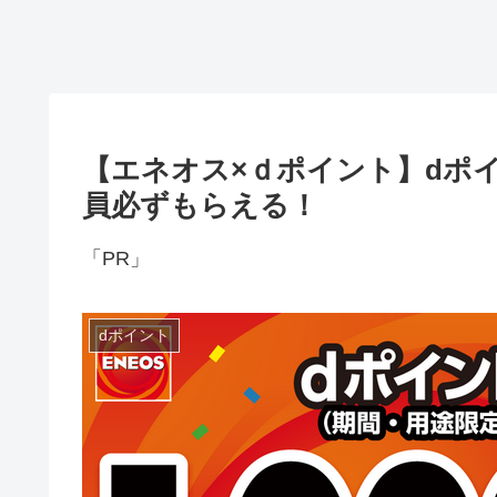
【エネオス×ｄポイント】dポイ
員必ずもらえる！
「PR」
dポイント