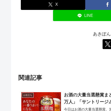
X
LINE
あきぽん
関連記事
お酒の大量当選懸賞まと
お役立ち
万人」「サントリージム
今日はお酒の大量当選懸賞、