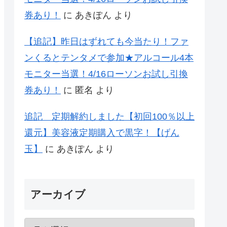
券あり！
に
あきぽん
より
【追記】昨日はずれても今当たり！ファ
ンくるとテンタメで参加★アルコール4本
モニター当選！4/16ローソンお試し引換
券あり！
に
匿名
より
追記 定期解約しました【初回100％以上
還元】美容液定期購入で黒字！【げん
玉】
に
あきぽん
より
アーカイブ