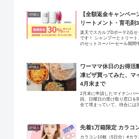
【全額返金キャンペー
0円購入
リートメント・育毛剤3
楽天でスカルプDボーテ2点
です！ シャンプーとトリー
のセットスーパーセール期間中は
ワーママ休日のお得活
0円購入
凍ピザ買ってみた、マ
4月末まで
2月末に申請したマイナンバ
回、日曜日の受け取り窓口を
全て埋まっていて、待合には沢
先着1万箱限定 カラコ
0円購入
カラコン10枚（5日分）#カ