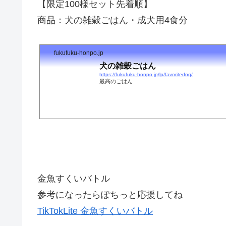
【限定100様セット先着順】
商品：犬の雑穀ごはん・成犬用4食分
fukufuku-honpo.jp
犬の雑穀ごはん
https://fukufuku-honpo.jp/lp/favoritedog/
最高のごはん
金魚すくいバトル
参考になったらぽちっと応援してね
TikTokLite 金魚すくいバトル