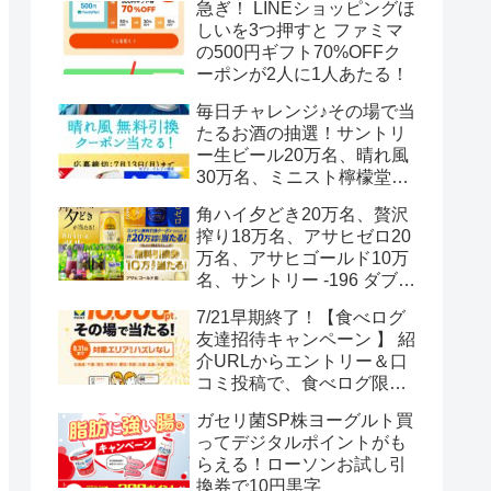
急ぎ！ LINEショッピングほ
しいを3つ押すと ファミマ
の500円ギフト70%OFFク
ーポンが2人に1人あたる！
毎日チャレンジ♪その場で当
たるお酒の抽選！サントリ
ー生ビール20万名、晴れ風
30万名、ミニスト檸檬堂2
万名、ブラックニッカハイ
角ハイ夕どき20万名、贅沢
ボール12.3万名
搾り18万名、アサヒゼロ20
万名、アサヒゴールド10万
名、サントリー -196 ダブル
レモン70万名様(35万組)
7/21早期終了！【食べログ
友達招待キャンペーン 】 紹
介URLからエントリー＆口
コミ投稿で、食べログ限定
Vポイント最大12000ポイン
ガセリ菌SP株ヨーグルト買
トがもらえる
ってデジタルポイントがも
らえる！ローソンお試し引
換券で10円黒字