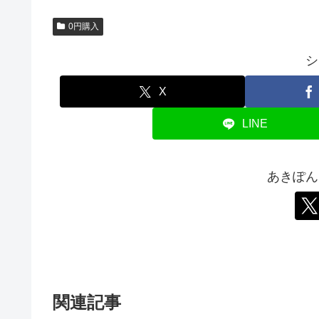
0円購入
シ
X
LINE
あきぽん
関連記事