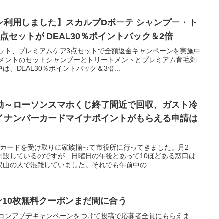
ン利用しました】スカルプDボーテ シャンプー・ト
点セットが DEAL30％ポイントバック＆2倍
セット、プレミアムケア3点セットで全額返金キャンペーンを実施中
トメントのセットシャンプーとトリートメントとプレミアム育毛剤
、DEAL30％ポイントバック＆3倍...
動～ローソンスマホくじ終了間近で回収、ガスト冷
イナンバーカードマイナポイントがもらえる申請は
ーカードを受け取りに家族揃って市役所に行ってきました。月2
開設しているのですが、日曜日の午後とあって10ほどある窓口は
山の人で混雑していました。それでも午前中の...
ン10枚無料クーポンまだ間に合う
ラコンアプデキャンペーンをつけて投稿で応募者全員にもらえま