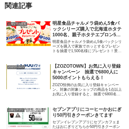
関連記事
明星食品チャルメラ袋めん5食パ
お得な買物情報
ックシリーズ購入で北海道ホタテ
1000名、親子ホタテエプロン500
名に当たる【ウエルシアグループ
明星食品チャルメラ袋めん5食パックシリ
春の大還元祭対象】
ーズを購入で家族でホッとするプレゼン
トを抽選で1,500名様にプレゼント！景品
Aコース 北海道産ホタテ 500g 1000
名Bコース 親子でホタテエプロン 500
名 明星 チャルメラ しょうゆラーメン ...
【ZOZOTOWN】お気に入り登録
ZOZOTOWN
キャンペーン 抽選で6800人に
5000ポイントもらえる！
ZOZO恒例のお気に入り登録キャンペー
ン。対象の対象ショップの商品を1点以上
お気に入り登録すると、抽選で6800名
に、そのお気に入り登録したショップで
使える5000分のZOZOポイントをプレゼ
ント！エントリーして「ZOZO TOWN」
セブンアプリにコーヒーかおにぎ
お得なアプリ
でお気...
り50円引きクーポンきてます
セブンイレブンアプリにセブンカフェま
たはおにぎりどちらか50円引きクーポン