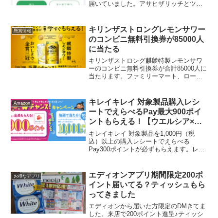
届いていました。アサヒザリッチとツナ
おにぎり（税込124円）の50円引きで買っ
てきました。めっちゃ安いかといえばそ
うでもないけど、たまにコンビニおにぎ
キリンザストロングレモンサワー
懸賞情報
り食べたくなる🍙...
のコンビニ無料引換券が85000人
に当たる
キリンザストロング麒麟特製レモンサワ
ーのコンビニ無料引換券が合計85000人に
当たります。ファミリーマート、ローソ
ンから事前に選べます。・ファミリーマ
ート:キリン・ザ・ストロング 麒麟特製
レモンサワーキリン・ザ・ストロング
キレイキレイ 対象製品購入レシ
Amazon
麒麟特製ホワイト...
ートでえらべるPay最大900ポイ
ントもらえる！【ウエルシア×ラ
イオン】WAON POINT最大
キレイキレイ 対象製品を1,000円（税
10,000ポイント当たる抽選もあり
込）以上の購入レシートでえらべる
Pay300ポイントが必ずもらえます。レシ
ート1枚で最大3口分の応募で900ポイン
ト！実質30％還元！ウエルシアデーで買
えば実質65％還元！付与上限：300ポイン
エディオンアプリ期間限定200ポ
お得なアプリ
ト／口...
イント届いてる？ティッシュもら
ってきました
エディオンから届いた方限定のDMきてま
した。来店で200ポイント進呈♪ティッシ