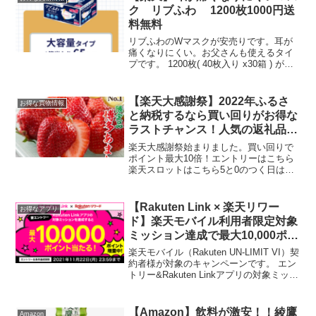
ク リブふわ 1200枚1000円送
料無料
リブふわのWマスクが安売りです。耳が
痛くなりにくい。お父さんも使えるタイ
プです。 1200枚( 40枚入り x30箱 ) がク
ーポン適用で1000円（送料無料）クーポ
ンはこちらから取得【クーポン利用で
1000円＼先着順／4/7(金) 20:...
【楽天大感謝祭】2022年ふるさ
お得な買物情報
と納税するなら買い回りがお得な
ラストチャンス！人気の返礼品あ
つめました
楽天大感謝祭始まりました。買い回りで
ポイント最大10倍！エントリーはこちら
楽天スロットはこちら5と0のつく日はエ
ントリー＆楽天カード利用ででポイント5
倍ふるさと納税するなら楽天大感謝祭中
がおすすめ！ふるさと納税も買い回り対
【Rakuten Link × 楽天リワー
お得なアプリ
象です。20日は楽...
ド】楽天モバイル利用者限定対象
ミッション達成で最大10,000ポイ
ント当たる！
楽天モバイル（Rakuten UN-LIMIT VI）契
約者様が対象のキャンペーンです。 エン
トリー&Rakuten Linkアプリの対象ミッシ
ョンを達成すると、抽選で最大1万ポイン
ト！ 合計65,430人にポイントが当たりま
す。 １．まず...
【Amazon】飲料が激安！！綾鷹
Amazon