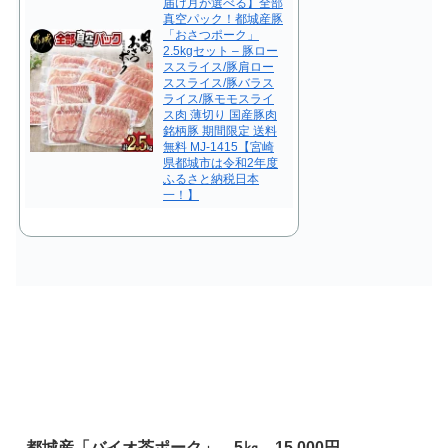
届け月が選べる】全部
真空パック！都城産豚
「おさつポーク」
2.5kgセット – 豚ロー
ススライス/豚肩ロー
ススライス/豚バラス
ライス/豚モモスライ
ス肉 薄切り 国産豚肉
銘柄豚 期間限定 送料
無料 MJ-1415【宮崎
県都城市は令和2年度
ふるさと納税日本
一！】
都城産「バイオ茶ポーク」 5㎏ 15,000円