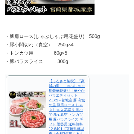
・豚肩ロース(しゃぶしゃぶ用花盛り) 500g
・豚小間切れ（真空） 250g×4
・トンカツ用 60g×5
・豚バラスライス 300g
【ふるさと納税】「高
城の里」しゃぶしゃぶ
用豪華花盛り！華やか
バラエティセット
2.1kg – 都城産 豚 高城
の里 豚肩ロース しゃ
ぶしゃぶ 花盛り 豚小
間切れ 真空 トンカツ
用 豚バラスライス ギ
フト 贈答用 送料無料
12-8401【宮崎県都城
市は令和2年度ふるさ