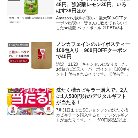
48円、強炭酸レモン30円、いろ
はす39円ほか
Amazonで飲料が安い！最大50％OFFク
ーポン出現中！皆さんに教えてもらいま
した★綾鷹 ペットボトル 2LPET×8本
50％OFF＆定期おトク便5% 1本あたり
88円 綾鷹 525mlPET×24本 1本あたり48
円 40％OFFい・...
ノンカフェインのルイボスティー
お得な買物情報
100包入り 960円OFFクーポン
で40円
追記 11/20 キャンセルになりました。
お詫びに楽天スーパーポイント【100ポイ
ント】付与されるそうです。【付与予定
日：12月上旬ごろ】該当者はサプリ専門
店オーガランド 楽天市場店からのメール
をご確認ください。以上。Twitterでちび
洗たく槽カビキラー購入で、2人
Amazon
う...
に1人500円分のデジタルギフト
が当たる！
7月31日までにSCジョンソンの洗たく槽
カビキラーを購入すると、デジタルギフ
トが当たります。１． 500円(税込)以上購
入で500円分のデジタルセレクトギフト
（2人に1人）２．1,000円(税込)以上購入
で5,000円分のデジタルセレクトギ...