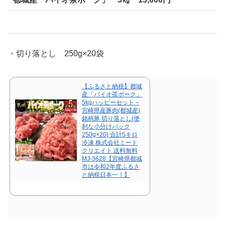
・切り落とし 250g×20袋
【ふるさと納税】都城
産「バイオ茶ポーク」
5kgハッピーセット –
宮崎県産豚肉(都城産)
銘柄豚 切り落とし(便
利な小分けパック
250g×20) 合計5キロ
冷凍 株式会社ミート
クリエイト 送料無料
MJ-3628【宮崎県都城
市は令和2年度ふるさ
と納税日本一！】