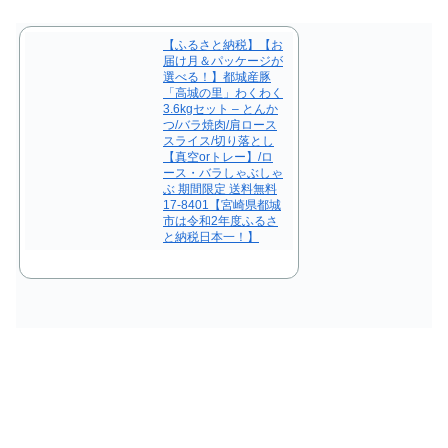
【ふるさと納税】【お
届け月＆パッケージが
選べる！】都城産豚
「高城の里」わくわく
3.6kgセット – とんか
つ/バラ焼肉/肩ロース
スライス/切り落とし
【真空orトレー】/ロ
ース・バラしゃぶしゃ
ぶ 期間限定 送料無料
17-8401【宮崎県都城
市は令和2年度ふるさ
と納税日本一！】