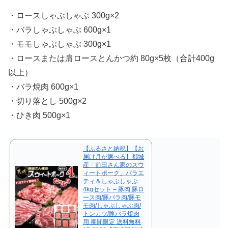
・ロースしゃぶしゃぶ 300g×2
・バラしゃぶしゃぶ 600g×1
・モモしゃぶしゃぶ 300g×1
・ロースまたは肩ロースとんかつ約 80g×5枚（合計400g
以上）
・バラ焼肉 600g×1
・切り落とし 500g×2
・ひき肉 500g×1
【ふるさと納税】【お
届け月が選べる】都城
産「前田さん家のスウ
ィートポーク」バラエ
ティ＆しゃぶしゃぶ
4kgセット – 豚肉 豚ロ
ース肉/豚バラ肉/豚モ
モ肉/しゃぶしゃぶ肉/
トンカツ/豚バラ焼肉
用 期間限定 送料無料