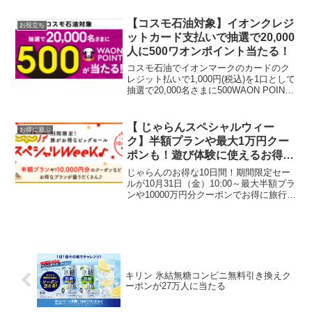
万円分の宿泊無料でお世話になったOYO
ホテル（オヨ ホテル)が楽天トラベルに参
【コスモ石油対象】イオンクレジ
お役立ち
加しました。9...
ットカード支払いで抽選で20,000
人に500ワオンポイント当たる！
コスモ石油でイオンマークのカードのク
レジット払いで1,000円(税込)を1口として
抽選で20,000名さまに500WAON POINT
が進呈されます。 イオンデビットカー
ド、イオン銀行キャッシュ＋デビットは
対象外 イオンJMBカードは250...
【 じゃらんスペシャルウィー
お得に遊ぶ
ク】半額プランや最大1万円クー
ポンも！遊び体験に使えるお得な
クーポン配布中！
じゃらんのお得な10日間！期間限定セー
ルが10月31日（金）10:00～最大半額プラ
ンや10000万円分クーポンでお得に旅行の
予約ができますよ～一部クーポンは10/27
～配布中！じゃらんスペシャルウィー
ク！期間限定セールじゃらんスペシャル
ウ...
キリン 氷結無糖コンビニ無料引き換えク
ーポンが27万人に当たる