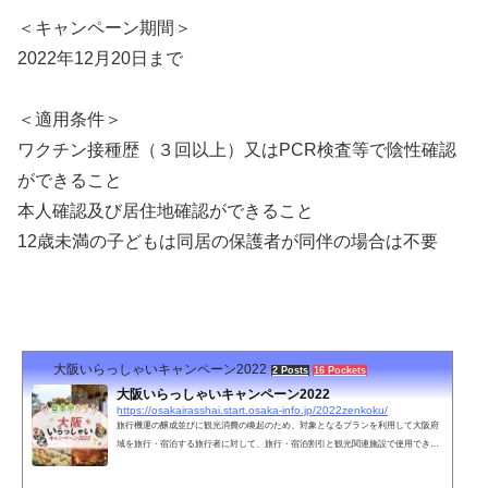
＜キャンペーン期間＞
2022年12月20日まで
＜適用条件＞
ワクチン接種歴（３回以上）又はPCR検査等で陰性確認
ができること
本人確認及び居住地確認ができること
12歳未満の子どもは同居の保護者が同伴の場合は不要
大阪いらっしゃいキャンペーン2022
2 Posts
16 Pockets
大阪いらっしゃいキャンペーン2022
https://osakairasshai.start.osaka-info.jp/2022zenkoku/
旅行機運の醸成並びに観光消費の喚起のため、対象となるプランを利用して大阪府
域を旅行・宿泊する旅行者に対して、旅行・宿泊割引と観光関連施設で使用できる
クーポン券を付与するキャンペーンです。