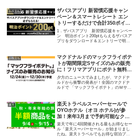
象】本キャンペーンにエントリー後、5/1
以降も継続契約いただき、後日メールで
ザバスアプリ 新習慣応援キャン
お役立ち
お...
ペーン＆スマートレシート エン
トリーするだけで合計350ポイン
ト！明治のお菓子と交換できる
1．ザバスアプリ 新習慣応援キャンペー
ン 明治ポイント200ptもらえるザバスア
プリをダウンロード＆エントリーで明治
ポイント200pt必ずもらえます。応募方法
1） ザバスアプリをダウンロード2） 明治
会員ID登録・ログイン3） キャンペー
マクドナルドのマックフライポテ
お役立ち
ン...
トが期間限定Sサイズのみの販売
に！フリマアプリにポテト無料引
換券あります！
夕方のニュースでみましたが、マクドナ
ルドから衝撃の発表が！全国のマクドナ
ルドで 「マックフライポテト」のＭサイ
ズとＬサイズの販売を12月24日～30日の
間、休止します。その間はＳサイズのみ
の販売となり、セットのポテトもM,Lサイ
楽天トラベルスーパーセールで
楽天
ズは休止だそ...
OYOホテル（オヨ ホテル)が参
加！来年3月まで予約可能なクー
ポン出てます
楽天で年に4回開催される最もお得なセー
ル「楽天スーパーセール」が始まりまし
たね。楽天トラベルでもお得な宿泊プラ
ンやクーポンが配布しています。以前、1