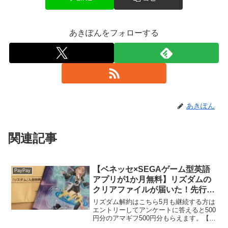
あきぽんをフォローする
あきぽん
関連記事
【ベネッセ×SEGAゲーム型英語
PayPay
アプリが1か月無料】リズダムの
クリアファイルが届いた！先行申
込＆紹介特典で500円分のアマギ
リズダム解約はこちら5月も継続する方は
フもらえるのは3/31まで！
エントリーしてアンケートに答えると500
円分のアマギフ500円分もらえます。【謝
礼】500円分のAmazonギフトコード【対