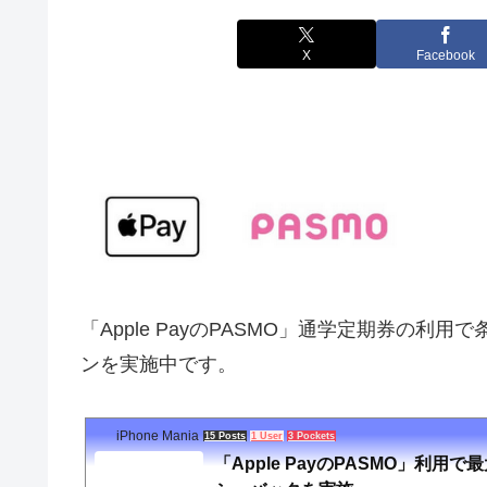
X
Facebook
「
Apple
Pay
の
PASMO
」通学定期券の利用で条
ンを実施中です。
iPhone Mania
15 Posts
1 User
3 Pockets
「Apple PayのPASMO」利用で最