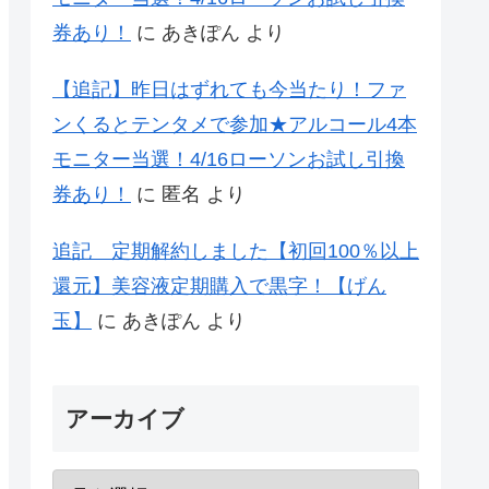
券あり！
に
あきぽん
より
【追記】昨日はずれても今当たり！ファ
ンくるとテンタメで参加★アルコール4本
モニター当選！4/16ローソンお試し引換
券あり！
に
匿名
より
追記 定期解約しました【初回100％以上
還元】美容液定期購入で黒字！【げん
玉】
に
あきぽん
より
アーカイブ