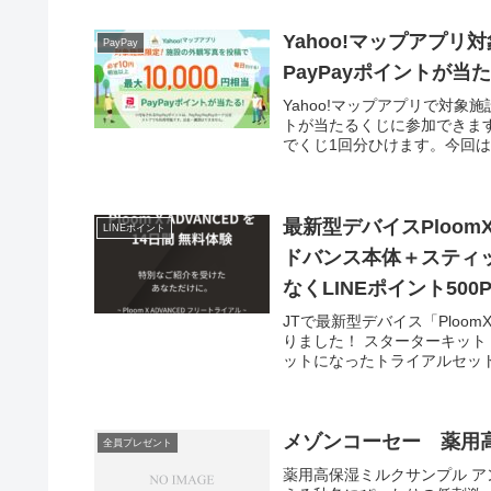
Yahoo!マップアプ
PayPay
PayPayポイントが当
Yahoo!マップアプリで対象施
トが当たるくじに参加できま
でくじ1回分ひけます。今回は
最新型デバイスPloom
LINEポイント
ドバンス本体＋スティ
なくLINEポイント500P
JTで最新型デバイス「Ploom
りました！ スターターキット（
ットになったトライアルセットが
メゾンコーセー 薬用
全員プレゼント
薬用高保湿ミルクサンプル 