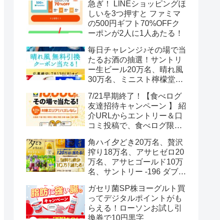
急ぎ！ LINEショッピングほ
しいを3つ押すと ファミマ
の500円ギフト70%OFFク
ーポンが2人に1人あたる！
毎日チャレンジ♪その場で当
たるお酒の抽選！サントリ
ー生ビール20万名、晴れ風
30万名、ミニスト檸檬堂2
万名、ブラックニッカハイ
7/21早期終了！【食べログ
ボール12.3万名
友達招待キャンペーン 】 紹
介URLからエントリー＆口
コミ投稿で、食べログ限定
Vポイント最大12000ポイン
角ハイ夕どき20万名、贅沢
トがもらえる
搾り18万名、アサヒゼロ20
万名、アサヒゴールド10万
名、サントリー -196 ダブル
レモン70万名様(35万組)
ガセリ菌SP株ヨーグルト買
ってデジタルポイントがも
らえる！ローソンお試し引
換券で10円黒字