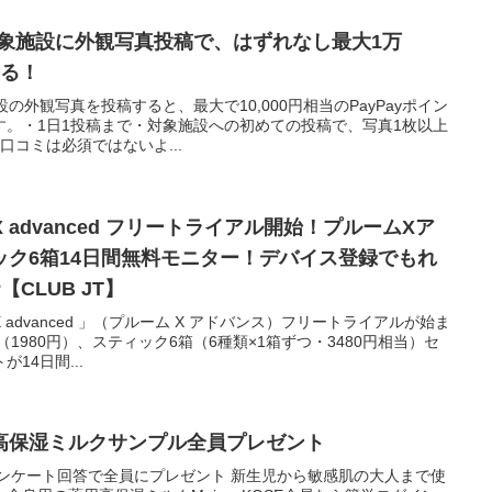
リ対象施設に外観写真投稿で、はずれなし最大1万
たる！
設の外観写真を投稿すると、最大で10,000円相当のPayPayポイン
す。・1日1投稿まで・対象施設への初めての投稿で、写真1枚以上
口コミは必須ではないよ...
X advanced フリートライアル開始！プルームXア
ック6箱14日間無料モニター！デバイス登録でもれ
【CLUB JT】
X advanced 」（プルーム X アドバンス）フリートライアルが始ま
1980円）、スティック6箱（6種類×1箱ずつ・3480円相当）セ
14日間...
高保湿ミルクサンプル全員プレゼント
アンケート回答で全員にプレゼント 新生児から敏感肌の大人まで使