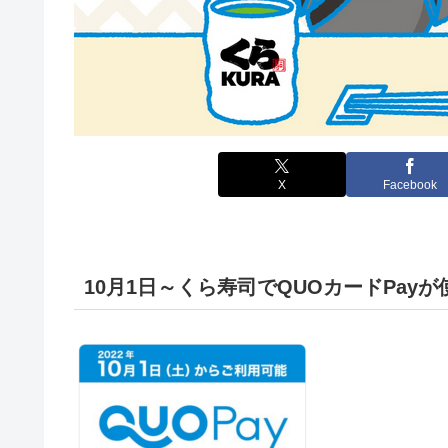
X
Facebook
10月1日～くら寿司でQUOカードPay