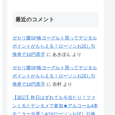
最近のコメント
ガセリ菌SP株ヨーグルト買ってデジタル
ポイントがもらえる！ローソンお試し引
換券で10円黒字
に
あきぽん
より
ガセリ菌SP株ヨーグルト買ってデジタル
ポイントがもらえる！ローソンお試し引
換券で10円黒字
に
吉村
より
【追記】昨日はずれても今当たり！ファ
ンくるとテンタメで参加★アルコール4本
モニター当選！4/16ローソンお試し引換