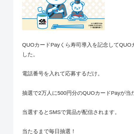
QUOカードPayくら寿司導入を記念して
QUO
した。
電話番号を入れて応募するだけ。
抽選で2万人に500円分の
QUOカードPayが
当選するとSMSで
賞品が配信されます。
当たるまで毎日抽選
！