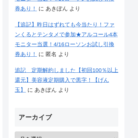
券あり！
に
あきぽん
より
【追記】昨日はずれても今当たり！ファ
ンくるとテンタメで参加★アルコール4本
モニター当選！4/16ローソンお試し引換
券あり！
に
匿名
より
追記 定期解約しました【初回100％以上
還元】美容液定期購入で黒字！【げん
玉】
に
あきぽん
より
アーカイブ