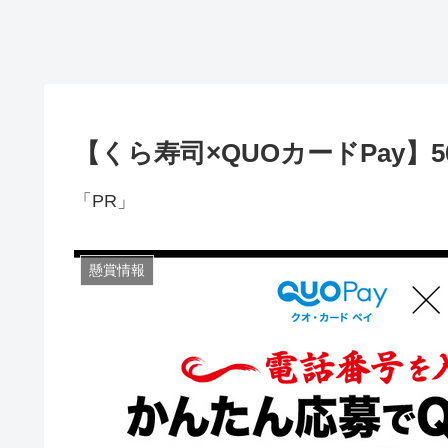
【くら寿司×QUOカードPay】
「PR」
懸賞情報