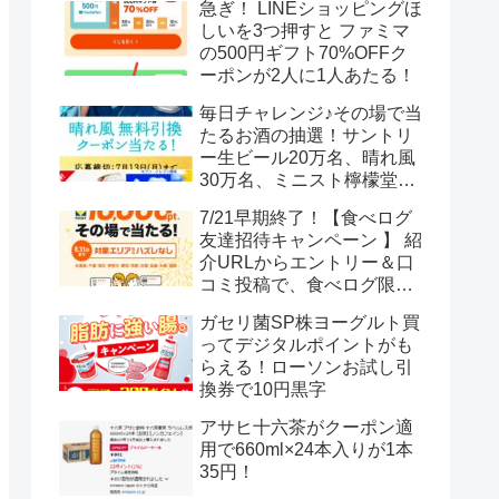
急ぎ！ LINEショッピングほ
しいを3つ押すと ファミマ
の500円ギフト70%OFFク
ーポンが2人に1人あたる！
毎日チャレンジ♪その場で当
たるお酒の抽選！サントリ
ー生ビール20万名、晴れ風
30万名、ミニスト檸檬堂2
万名、ブラックニッカハイ
7/21早期終了！【食べログ
ボール12.3万名
友達招待キャンペーン 】 紹
介URLからエントリー＆口
コミ投稿で、食べログ限定
Vポイント最大12000ポイン
ガセリ菌SP株ヨーグルト買
トがもらえる
ってデジタルポイントがも
らえる！ローソンお試し引
換券で10円黒字
アサヒ十六茶がクーポン適
用で660ml×24本入りが1本
35円！