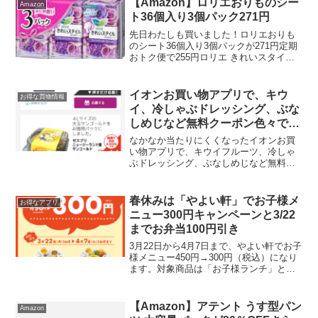
【Amazon】ロリエおりものシー
Amazon
47,000円...
ト36個入り3個パック271円
先日わたしも買いました！ロリエおりも
のシート36個入り3個パックが271円定期
おトク便で255円ロリエ きれいスタイル
おりものシート リラックスフローラルの
香り 36コ入×3個パックらくらくベビーと
Amazonファーマシーの登録で最大30...
イオンお買い物アプリで、キウ
お得な買物情報
イ、冷しゃぶドレッシング、ぶな
しめじなど無料クーポン色々でて
ます
なかなか当たりにくくなったイオンお買
い物アプリで、キウイフルーツ、冷しゃ
ぶドレッシング、ぶなしめじなど無料ク
ーポン１５個が抽選で当たります。１つ
クリックするだけの簡単応募なので、手
間は全くありません。イオンお買い物ア
春休みは「やよい軒」でお子様メ
お得なアプリ
プリはこちらツイッターで...
ニュー300円キャンペーンと3/22
までお弁当100円引き
3月22日から4月7日まで、やよい軒でお子
様メニュー450円→300円（税込）になり
ます。対象商品は「お子様ランチ」と
「お子様カレー」おもちゃ付き※7歳以下
のお子様限定メニューです。3月22日14時
までお弁当フェスタ人気のお弁当4種が
【Amazon】アテント うす型パン
Amazon
100...