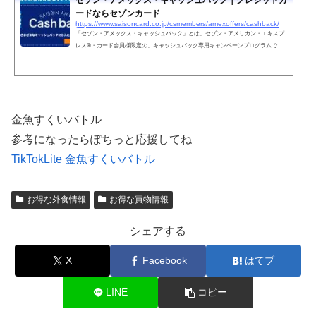
ードならセゾンカード
https://www.saisoncard.co.jp/csmembers/amexoffers/cashback/
「セゾン・アメックス・キャッシュバック」とは、セゾン・アメリカン・エキスプ
レス®・カード会員様限定の、キャッシュバック専用キャンペーンプログラムで
す。お得な情報を一覧でチェック、簡単にエントリー、キャッシュバック合計金額
もひと目で確認できます。
金魚すくいバトル
参考になったらぽちっと応援してね
TikTokLite 金魚すくいバトル
お得な外食情報
お得な買物情報
シェアする
X
Facebook
はてブ
LINE
コピー