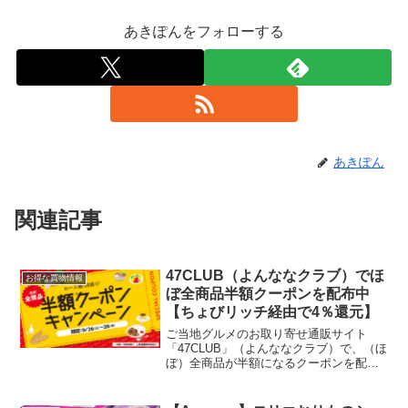
あきぽんをフォローする
あきぽん
関連記事
47CLUB（よんななクラブ）でほ
お得な買物情報
ぼ全商品半額クーポンを配布中
【ちょびリッチ経由で4％還元】
ご当地グルメのお取り寄せ通販サイト
「47CLUB」（よんななクラブ）で、（ほ
ぼ）全商品が半額になるクーポンを配布
しています。～9/28まで1回の注文で複数
ショップ、複数の商品の購入が可能。た
だし、クーポン適用前の商品合計金額は