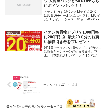
ツ 大容量パックが80％OFFさら
にポイントバック！！
アテント うす型パンツ Mサイズ 34枚
に80％OFFクーポン出現中です。Mサイ
ズ、Lサイズ、ケース（64枚・70％OFFク
ーポン）ともにあります。いつでも解約
できる定期おトク便で10％OFF2536円
→2283円割引後、253円になりま...
イオンお買物アプリで1000円毎
お得なアプリ
に200円引き♪最大20％分のお買
い物値引き券をプレゼント
9月1日からイオンお買物アプリで秋の生
活応援キャンペーンが始まります。花
王、日本製紙クレシア、ライオンなど対
象商品を購入で最大20％分のお買い物値
引き券をプレゼント。対象商品を電子マ
ネーWAONもしくはイオンクレジットカ
ード1回1000円（...
テンタメにお花でてます
ほっかほっか亭のモバイルオーダーで楽