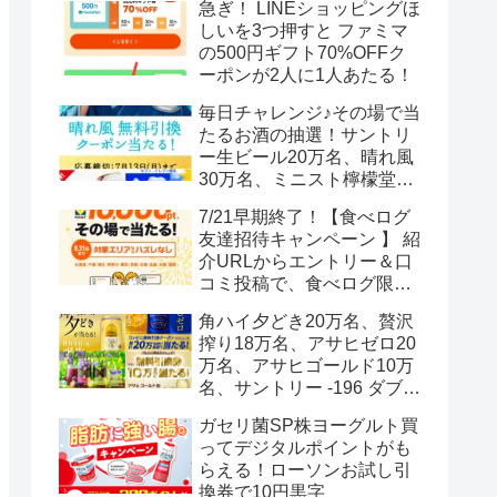
急ぎ！ LINEショッピングほ
しいを3つ押すと ファミマ
の500円ギフト70%OFFク
ーポンが2人に1人あたる！
毎日チャレンジ♪その場で当
たるお酒の抽選！サントリ
ー生ビール20万名、晴れ風
30万名、ミニスト檸檬堂2
万名、ブラックニッカハイ
7/21早期終了！【食べログ
ボール12.3万名
友達招待キャンペーン 】 紹
介URLからエントリー＆口
コミ投稿で、食べログ限定
Vポイント最大12000ポイン
角ハイ夕どき20万名、贅沢
トがもらえる
搾り18万名、アサヒゼロ20
万名、アサヒゴールド10万
名、サントリー -196 ダブル
レモン70万名様(35万組)
ガセリ菌SP株ヨーグルト買
ってデジタルポイントがも
らえる！ローソンお試し引
換券で10円黒字