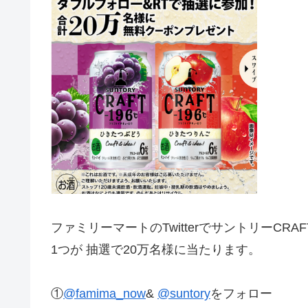
ファミリーマートのTwitterで
サントリーCRAF
1つが 抽選で20万名様に当たります。
①
@famima_now
&
@suntory
をフォロー