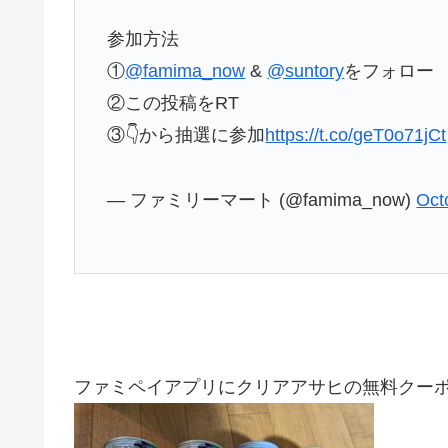
参加方法
①
@famima_now
&
@suntory
をフォロー
②この投稿をRT
③👇から抽選に参加
https://t.co/geT0o71jCt
— ファミリーマート (@famima_now)
Oct
ファミペイアプリにクリアアサヒの無料クー