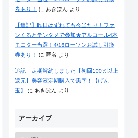
券あり！
に
あきぽん
より
【追記】昨日はずれても今当たり！ファ
ンくるとテンタメで参加★アルコール4本
モニター当選！4/16ローソンお試し引換
券あり！
に
匿名
より
追記 定期解約しました【初回100％以上
還元】美容液定期購入で黒字！【げん
玉】
に
あきぽん
より
アーカイブ