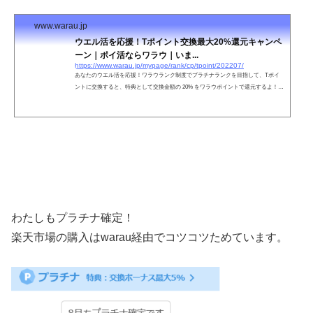
www.warau.jp
ウエル活を応援！Tポイント交換最大20%還元キャンペ
ーン｜ポイ活ならワラウ｜いま...
https://www.warau.jp/mypage/rank/cp/tpoint/202207/
あなたのウエル活を応援！ワラウランク制度でプラチナランクを目指して、Tポイ
ントに交換すると、特典として交換金額の 20% をワラウポイントで還元するよ！ま
ずはプラチナランクになろう♪特典は、広告利用で獲得したポイントでの交換が対象
わたしもプラチナ確定！
楽天市場の購入はwarau経由でコツコツためています。