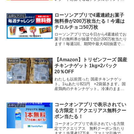
大170ptが必ずもらえます。対象商品はこ
ちら朝7:00～8:59までに買うとボーナス
ポイント＋20pt もらえます。マイページ
ローソンアプリで4週連続お菓子
お得なアプリ
「...
無料券が200万枚当たる！今週は
チロルチョコ50万枚
ローソンアプリでは今日から4週連続でお
菓子の無料券が抽選で合計200万枚当たり
ます！毎週1回、期間中最大4回抽選でき
ます。今週はチロルチョコ ミルク（税
込25円）1個 が50万枚当たりますよ。本
日のローソンお試し引換券は冬限定のお
【Amazon】トリゼンフーズ 国産
Amazon
やつがいっ...
チキンナゲット 1kg×2パック
20％OFF
わたしも以前買った 国産チキンナゲッ
ト。1㎏あたり821円 ×2袋届きます。国
産鶏肉のチキンナゲット。冷凍のまま電
子レンジか油で揚げます。おやつやお弁
当に。冷凍のまま油で揚げるとサクッと
なります。ケチャップとマヨネーズのオ
コークオンアプリで表示されてい
お得なアプリ
ーロラソースで。子...
る方限定！アクエリアス無料クー
ポン当たる！
コークオンアプリで表示されている方限
定でアクエリアス 無料クーポン当たり
ます！当選者17万名 ファミマ引換で