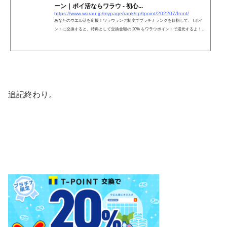
ーン｜ポイ活ならワラウ - 初心...
https://www.warau.jp/mypage/rank/cp/tpoint/202207/front/
あなたのウエル活を応援！ワラウランク制度でプラチナランクを目指して、Tポイ
ントに交換すると、特典として交換金額の 20% をワラウポイントで還元するよ！ま
ずはプラチナランクになろう♪特典は、広告利用で獲得したポイントでの交換が対象
追記終わり。