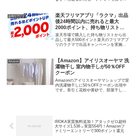
す。1本あたり！950mlの大容量は嬉し
い！すぐに表示されなくても下の方まで
スクロールしたらバナーあるかも。購入
楽天フリマアプリ「ラクマ」出品
お得なアプリ
レシートでLINEポ...
後24時間以内に売れると最大
2000ポイント、持ち物リストか
ら出品で最大500ポイントもらえ
楽天市場で購入した持ち物リストから出
る
品して最大500ポイント楽天のフリマアプ
リのラクマで出品キャンペーンを実施中
です。ラクマや楽天市場で購入した商品
をラクマの持ち物リストから出品すると
最大500ポイントもらえます。「持ち物リ
【Amazon】アイリスオーヤマ 洗
Amazon
スト」の一覧から...
濯物干し 室内物干しが50％OFF
クーポン
Amazonのアイリスオーヤマショップで室
内洗濯物干しに50％OFFクーポン出現中
です。長引く花粉や黄砂で、部屋干しさ
れている方も多いと思いますが、窓際の
つっぱり物干しは省スペースで便利です
ね。50％OFFクーポン商品はこちら👇こ
こからは割...
IROKA実質無料追加！アタックゼロ超特
大サイズ1,538→実質554円！Amazonフ
ァミリーエントリーで300ポイント還元