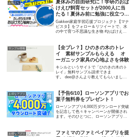
夏休みの自由研究に！学研のおば
お役立ち
けえび飼育セットが2000人に当
たる！夏休み前に勉強に役立つ無
料資料請求
Gakken家庭学習応援プロジェクト【マナ
ビスタ】をフォロー＆リツイートで、水
の中で育つ不思議な生き物 #おばけえび
飼育セットが計2,000名様に当たります。
／7/18まで毎日応募できる！夏のプレゼ
ントキャンペーン🌻＼水の中で育つ不思
【全プレ？】ひのきの木のトレ
サンプル情報
議な...
イ 素材サンプルもらえる オ
ーガニック家具の心地よさを体験
キシルというサイトで「ひのきの木のト
レイ」無料サンプル請求できま
す。 dee@さんより教えてもらいました
★1世帯1枚だそうです。気になる方はお
早めにどうぞ。追記一時的に申込停止に
なっています。再開ありましたら。こち
【予告6/10】ローソンアプリでお
お得なアプリ
らから
菓子無料券をプレゼント！
ローソンアプリ4,000万ダウンロード突破
を記念して色々キャンペーンが開催され
ます。そのひとつに、ローソンアプリで
6/10（水）～ 無料券が配信されるらしい
です。小さい文字ですみません。対象予
定商品 ・ブラックサンダー ・オリジナ
ファミマのファミペイアプリを提
お得なアプリ
ルPET飲...