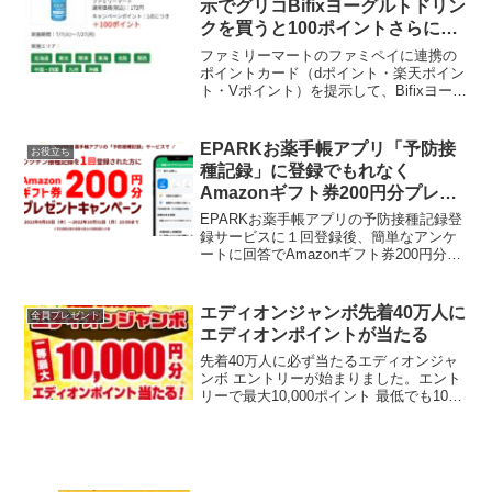
示でグリコBifixヨーグルトドリン
クを買うと100ポイントさらに
100万ポイント山分けも！
ファミリーマートのファミペイに連携の
ポイントカード（dポイント・楽天ポイン
ト・Vポイント）を提示して、Bifixヨーグ
ルトドリンク（税込172円）を購入すると
1本につき100ポイントもらえて実質72円
になります。 （7/7～7/27）さらに...
EPARKお薬手帳アプリ「予防接
お役立ち
種記録」に登録でもれなく
Amazonギフト券200円分プレゼ
ント
EPARKお薬手帳アプリの予防接種記録登
録サービスに１回登録後、簡単なアンケ
ートに回答でAmazonギフト券200円分が
もれなくもらえます。予防接種記録サー
ビスとは?予防接種記録サービスとは、新
型コロナウイルスワクチンやインフルエ
エディオンジャンボ先着40万人に
全員プレゼント
ンザワクチ...
エディオンポイントが当たる
先着40万人に必ず当たるエディオンジャ
ンボ エントリーが始まりました。エント
リーで最大10,000ポイント 最低でも100
ポイント1等 10000円分 100名2等
500円分 1万名3等 300円分 10万
名4等 100円分 2899...